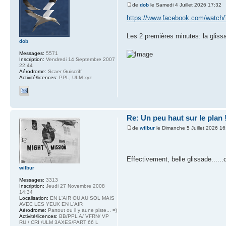
de
dob
le Samedi 4 Juillet 2026 17:32
https://www.facebook.com/watch
Les 2 premières minutes: la glissa
dob
Messages:
5571
Inscription:
Vendredi 14 Septembre 2007
22:44
Aérodrome:
Scaer Guiscriff
Activité/licences:
PPL, ULM xyz
Re: Un peu haut sur le plan 
de
wilbur
le Dimanche 5 Juillet 2026 16
Effectivement, belle glissade.....
wilbur
Messages:
3313
Inscription:
Jeudi 27 Novembre 2008
14:34
Localisation:
EN L'AIR OU AU SOL MAIS
AVEC LES YEUX EN L'AIR
Aérodrome:
Partout ou il y aune piste... =)
Activité/licences:
BB/PPL A/ VFRN/ VP
RU / CRI /ULM 3AXES/PART 66 L