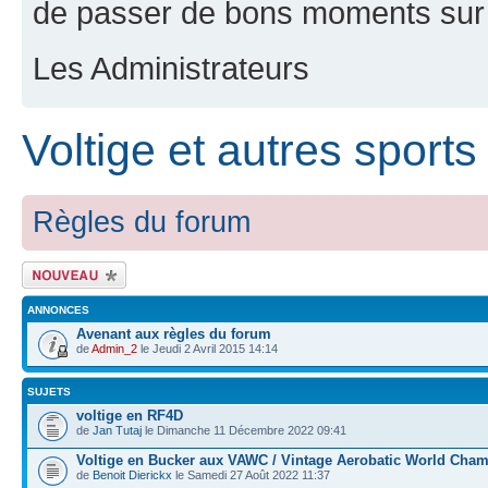
de passer de bons moments sur 
Les Administrateurs
Voltige et autres sports
Règles du forum
Ecrire un nouveau
sujet
ANNONCES
Avenant aux règles du forum
de
Admin_2
le Jeudi 2 Avril 2015 14:14
SUJETS
voltige en RF4D
de
Jan Tutaj
le Dimanche 11 Décembre 2022 09:41
Voltige en Bucker aux VAWC / Vintage Aerobatic World Cha
de
Benoit Dierickx
le Samedi 27 Août 2022 11:37