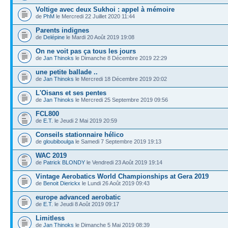
Voltige avec deux Sukhoi : appel à mémoire
de
PhM
le Mercredi 22 Juillet 2020 11:44
Parents indignes
de
Delépine
le Mardi 20 Août 2019 19:08
On ne voit pas ça tous les jours
de
Jan Thinoks
le Dimanche 8 Décembre 2019 22:29
une petite ballade ..
de
Jan Thinoks
le Mercredi 18 Décembre 2019 20:02
L'Oisans et ses pentes
de
Jan Thinoks
le Mercredi 25 Septembre 2019 09:56
FCL800
de
E.T.
le Jeudi 2 Mai 2019 20:59
Conseils stationnaire hélico
de
gloubiboulga
le Samedi 7 Septembre 2019 19:13
WAC 2019
de
Patrick BLONDY
le Vendredi 23 Août 2019 19:14
Vintage Aerobatics World Championships at Gera 2019
de
Benoit Dierickx
le Lundi 26 Août 2019 09:43
europe advanced aerobatic
de
E.T.
le Jeudi 8 Août 2019 09:17
Limitless
de
Jan Thinoks
le Dimanche 5 Mai 2019 08:39