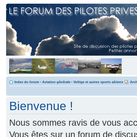
Index du forum
‹
Aviation générale
‹
Voltige et autres sports aériens
Arch
Bienvenue !
Nous sommes ravis de vous accuei
Vous êtes sur un forum de discus