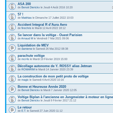
ASA 200
de
Benoit Dierickx
le Jeudi 4 Août 2016 10:20
57 !
de
Matthias
le Dimanche 17 Juillet 2022 10:03
Accident Integral R d’Aura Aero
de
firechris
le Mardi 12 Avril 2022 18:12
Se lancer dans la voltige - Ouest Parisien
de
Arnaud M
le Vendredi 7 Mai 2021 09:06
Liquidation de MEV
de
damienw
le Samedi 26 Mai 2012 08:38
parachute voltige
de
mcr4s
le Mardi 19 Février 2019 15:00
Décollage autonome de Y. ROSSY alias Jetman
de
ROMARIM
le Mardi 14 Janvier 2020 23:39
La construction de mon petit proto de voltige
de
magic
le Samedi 4 Avril 2020 10:16
Bonne et Heureuse Année 2020
de
Benoit Dierickx
le Mardi 7 Janvier 2020 12:05
Voltige Biplan à l'ancienne en Jungmeister à moteur en ligne
de
Benoit Dierickx
le Jeudi 9 Février 2017 21:12
Le retour
de
E.T.
le Samedi 27 Juin 2020 11:12