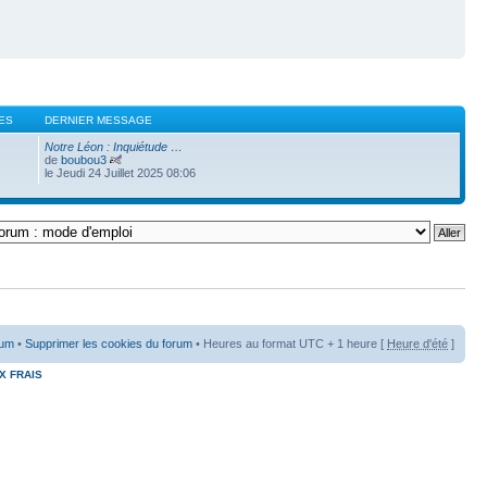
ES
DERNIER MESSAGE
Notre Léon : Inquiétude …
de
boubou3
le Jeudi 24 Juillet 2025 08:06
rum
•
Supprimer les cookies du forum
• Heures au format UTC + 1 heure [
Heure d'été
]
X FRAIS