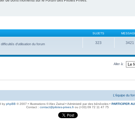
er de bons moments sur le Forum des Pilotes Privés.
SUJETS
MESSAG
323
3421
fficultés d'utilisation du forum
Aller à:
L'équipe du fo
d by
phpBB
© 2007 • Illustrations © Alex Zainal • Administré par des bénévoles •
PARTICIPER AU
Contact :
contact@pilotes-prives.fr
ou (+33) 09 72 11 47 75