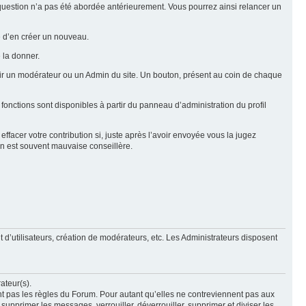
e question n’a pas été abordée antérieurement. Vous pourrez ainsi relancer un
ue d’en créer un nouveau.
 la donner.
rtir un modérateur ou un Admin du site. Un bouton, présent au coin de chaque
 fonctions sont disponibles à partir du panneau d’administration du profil
ffacer votre contribution si, juste après l’avoir envoyée vous la jugez
ion est souvent mauvaise conseillère.
 d’utilisateurs, création de modérateurs, etc. Les Administrateurs disposent
ateur(s).
nt pas les règles du Forum. Pour autant qu’elles ne contreviennent pas aux
upprimer les messages, verrouiller, déverrouiller, supprimer et diviser les