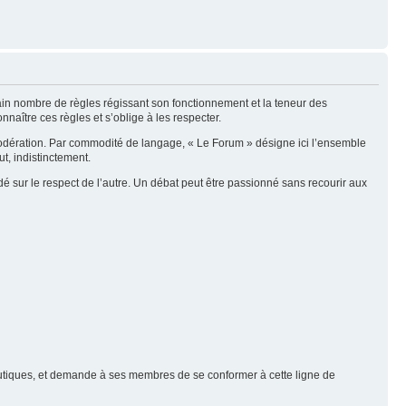
tain nombre de règles régissant son fonctionnement et la teneur des
naître ces règles et s’oblige à les respecter.
modération. Par commodité de langage, « Le Forum » désigne ici l’ensemble
t, indistinctement.
é sur le respect de l’autre. Un débat peut être passionné sans recourir aux
nautiques, et demande à ses membres de se conformer à cette ligne de