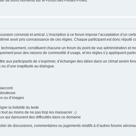
er de bons moments sur le Forum des Pilotes Privés.
cussion convivial et amical. L’inscription à ce forum impose l’acceptation d’un cer
firmé avoir pris connaissance de ces règles. Chaque participant est donc réputé con
i, techniquement, constituent chacune un forum du point de vue administration et 
quement pour des raisons de commodité d’usage, et les règles s’y appliquent partou
tre aux participants de s’exprimer, d’échanger des idées dans un climat serein fond
n ou d’une inaptitude au dialogue.
ésaccord
é douteuse
tes ou d’images
gier la lisibilité du texte
u tout au moins de ne pas trop les massacrer ;-)
eux qui éprouvent des difficultés dans ce domaine
publier de discussions, commentaires ou jugements relatifs à d’autres forums aéro