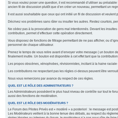
Si vous voulez poser une question, il est recommandé d’utiliser au préalable 
ancien fil de discussion plutôt que d’en créer un nouveau, permettant un re
Il est aussi souhaitable que ceux qui ont initié un fil de discussion et veul
Décrivez vos problèmes sans râler ou insulter les autres. Restez courtois, p
Ne cédez pas à la provocation de gens mal intentionnés. Devant les insultes 
contribution, permet d’effectuer cette opération directement.
Vous disposez de fonctions de filtrage permettant de ne pas afficher, ou d’ign
personnel de chaque utilisateur.
Prenez le temps de vous relire avant d’envoyer votre message ( un bouton de « 
finalement inutile. Un bouton est disponible à cet effet tant que la contributi
Les propos obscènes, xénophobes, révisionnistes, incitant à la haine raciale o
Les contributions ne respectant pas les règles ci-dessus peuvent être verro
Nous vous remercions par avance du respect de ces règles.
QUEL EST LE RÔLE DES ADMINISTRATEURS ?
Les Administrateurs possèdent le plus haut niveau de contrôle sur tout le foru
aussi des fonctions de modération.
QUEL EST LE RÔLE DES MODÉRATEURS ?
Le Forum des Pilotes Privés est « modéré » a posteriori : le message est post
Les Modérateurs veillent à la bonne tenue des débats, au respect du règlemen
règles légales ou internes du forum, le modérateur n’a pas pour rôle de faire