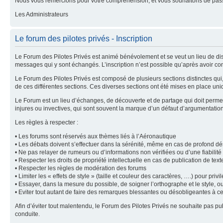
Nous vous remercions pour votre compréhension, et vous souhaitons de pass
Les Administrateurs
Le forum des pilotes privés - Inscription
Le Forum des Pilotes Privés est animé bénévolement et se veut un lieu de dis
messages qui y sont échangés. L’inscription n’est possible qu’après avoir con
Le Forum des Pilotes Privés est composé de plusieurs sections distinctes qu
de ces différentes sections. Ces diverses sections ont été mises en place uni
Le Forum est un lieu d’échanges, de découverte et de partage qui doit permet
injures ou invectives, qui sont souvent la marque d’un défaut d’argumentatio
Les règles à respecter :
• Les forums sont réservés aux thèmes liés à l’Aéronautique
• Les débats doivent s’effectuer dans la sérénité, même en cas de profond d
• Ne pas relayer de rumeurs ou d’informations non vérifiées ou d’une fiabilit
• Respecter les droits de propriété intellectuelle en cas de publication de tex
• Respecter les règles de modération des forums
• Limiter les « effets de style » (taille et couleur des caractères, ….) pour privilé
• Essayer, dans la mesure du possible, de soigner l’orthographe et le style, o
• Eviter tout autant de faire des remarques blessantes ou désobligeantes à c
Afin d’éviter tout malentendu, le Forum des Pilotes Privés ne souhaite pas 
conduite.