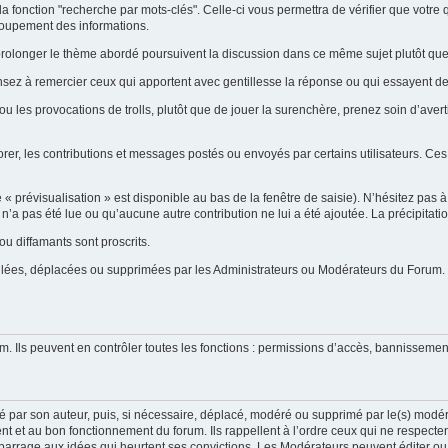
la fonction "recherche par mots-clés". Celle-ci vous permettra de vérifier que votr
groupement des informations.
ent prolonger le thème abordé poursuivent la discussion dans ce même sujet plutôt q
ensez à remercier ceux qui apportent avec gentillesse la réponse ou qui essayent de
ou les provocations de trolls, plutôt que de jouer la surenchère, prenez soin d’ave
orer, les contributions et messages postés ou envoyés par certains utilisateurs. Ces
prévisualisation » est disponible au bas de la fenêtre de saisie). N’hésitez pas à e
on n’a pas été lue ou qu’aucune autre contribution ne lui a été ajoutée. La précipitat
u diffamants sont proscrits.
uillées, déplacées ou supprimées par les Administrateurs ou Modérateurs du Forum.
m. Ils peuvent en contrôler toutes les fonctions : permissions d’accès, bannissement
é par son auteur, puis, si nécessaire, déplacé, modéré ou supprimé par le(s) modér
t et au bon fonctionnement du forum. Ils rappellent à l’ordre ceux qui ne respecte
 barrage aux idées qui heurtent ses convictions. Les Modérateurs peuvent éditer ou s