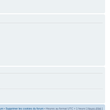
rum
•
Supprimer les cookies du forum
• Heures au format UTC + 1 heure [
Heure d'été
]