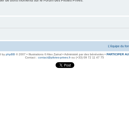
er de bons moments sur le Forum des Pilotes Privés.
L'équipe du fo
d by
phpBB
© 2007 • Illustrations © Alex Zainal • Administré par des bénévoles •
PARTICIPER AU
Contact :
contact@pilotes-prives.fr
ou (+33) 09 72 11 47 75