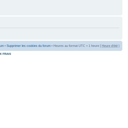
rum
•
Supprimer les cookies du forum
• Heures au format UTC + 1 heure [
Heure d'été
]
X FRAIS