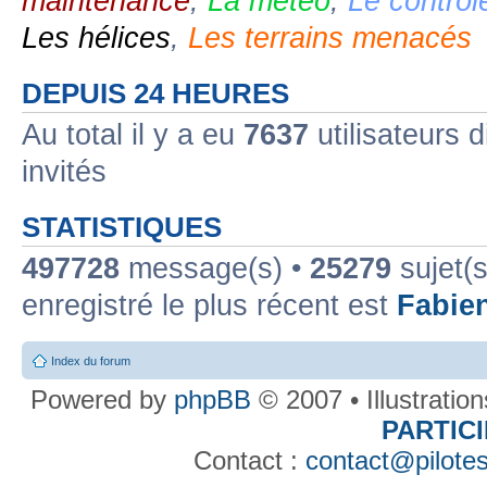
maintenance
,
La météo
,
Le contrôl
Les hélices
,
Les terrains menacés
DEPUIS 24 HEURES
Au total il y a eu
7637
utilisateurs d
invités
STATISTIQUES
497728
message(s) •
25279
sujet(s
enregistré le plus récent est
Fabie
Index du forum
Powered by
phpBB
© 2007 • Illustratio
PARTIC
Contact :
contact@pilotes