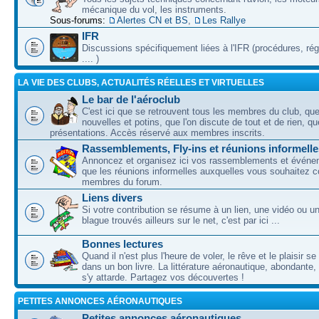
mécanique du vol, les instruments.
Sous-forums:
Alertes CN et BS
,
Les Rallye
IFR
Discussions spécifiquement liées à l'IFR (procédures, ré
.... )
LA VIE DES CLUBS, ACTUALITÉS RÉELLES ET VIRTUELLES
Le bar de l'aéroclub
C'est ici que se retrouvent tous les membres du club, qu
nouvelles et potins, que l'on discute de tout et de rien, que
présentations. Accès réservé aux membres inscrits.
Rassemblements, Fly-ins et réunions informelle
Annoncez et organisez ici vos rassemblements et événem
que les réunions informelles auxquelles vous souhaitez c
membres du forum.
Liens divers
Si votre contribution se résume à un lien, une vidéo ou 
blague trouvés ailleurs sur le net, c'est par ici ...
Bonnes lectures
Quand il n'est plus l'heure de voler, le rêve et le plaisir s
dans un bon livre. La littérature aéronautique, abondante,
s'y attarde. Partagez vos découvertes !
PETITES ANNONCES AÉRONAUTIQUES
Petites annonces aéronautiques