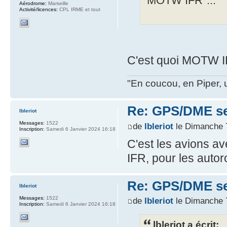
"MOTW IFR"...
Aérodrome:
Marseille
Activité/licences:
CPL IRME et tout
C'est quoi MOTW I
"En coucou, en Piper, 
Re: GPS/DME se
lbleriot
Messages:
1522
de
lbleriot
le Dimanche 
Inscription:
Samedi 6 Janvier 2024 16:18
C'est les avions a
IFR, pour les autoro
Re: GPS/DME se
lbleriot
Messages:
1522
de
lbleriot
le Dimanche 7
Inscription:
Samedi 6 Janvier 2024 16:18
lbleriot a écrit: