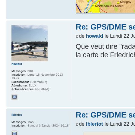
Re: GPS/DME se
de
howald
le Lundi 22 J
Que veut dire "rada
la carte de Friedri
howald
Messages:
600
Inscription:
Lundi 18 Novembre 2013
19:49
Localisation:
Luxembourg
Aérodrome:
ELLX
Activité/licences:
PPL/IR(A)
Re: GPS/DME se
lbleriot
Messages:
1522
de
lbleriot
le Lundi 22 J
Inscription:
Samedi 6 Janvier 2024 16:18