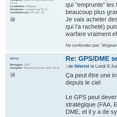
qui "emprunte" les 
13:14
Localisation:
Belgique
Aérodrome:
Luxembourg ELLX
beaucoup plus gra
Activité/licences:
PPL(A) - IR
Je vais acheter de
qui l'a racheté) pu
warfare vraiment ef
Ne confondez pas "dirigeant" 
Re: GPS/DME se
lbleriot
Messages:
1522
de
lbleriot
le Lundi 8 Ju
Inscription:
Samedi 6 Janvier 2024 16:18
Ça peut être une in
depuis le ciel
Le GPS peut devenir
stratégique (FAA, 
DME, et il y a de 