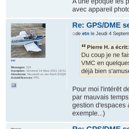
A une époque les p
avec appareil phot
Re: GPS/DME se
de
etn
le Jeudi 4 Septem
Pierre H. a écrit:
Du coup je ne fai
etn
VMC en quelques 
Messages:
116
déjà bien s'amuse
Inscription:
Vendredi 19 Mars 2021 16:51
Aérodrome:
Neustadt an der Aisch EDQN
Activité/licences:
PPL
Pour moi l'intérêt d
par mauvais temps, 
gestion d'espaces
exemple...)
lbleriot