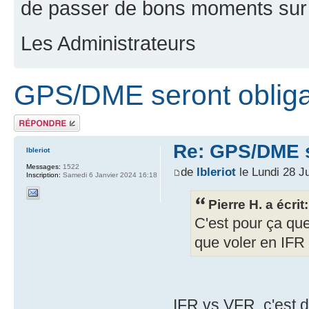
de passer de bons moments sur 
Les Administrateurs
GPS/DME seront obliga
Répondre
Re: GPS/DME s
lbleriot
Messages:
1522
de
lbleriot
le Lundi 28 Ju
Inscription:
Samedi 6 Janvier 2024 16:18
Pierre H. a écrit:
C'est pour ça que
que voler en IFR
IFR vs VFR, c'est de