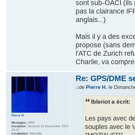
sont sub-OACI (ils 
pas la clairance IF
anglais...)
Mais il y a des exc
propose (sans dem
l'ATC de Zurich re
Charlie, va compre
Re: GPS/DME se
de
Pierre H.
le Dimanche
lbleriot a écrit:
Pierre H.
Les pays avec de
Messages:
1868
souples avec le 
Inscription:
Vendredi 14 Septembre 2007
23:27
Localisation:
Marseille