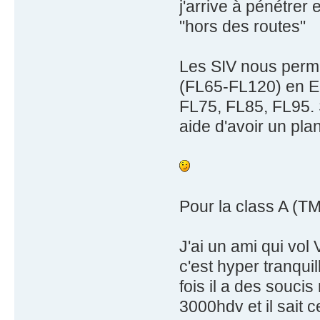
j'arrive à pénétrer
"hors des routes"
Les SIV nous perme
(FL65-FL120) en Ec
FL75, FL85, FL95. 
aide d'avoir un pla
Pour la class A (TMA
J'ai un ami qui vo
c'est hyper tranqui
fois il a des soucis 
3000hdv et il sait c