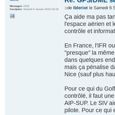
Re: GPS/DME se
Messages:
1522
de
lbleriot
le Samedi 6 
Inscription:
Samedi 6 Janvier 2024 16:18
Ça aide ma pas tant 
l'espace aérien et
contrôle et informat
En France, l'IFR o
"presque" la même c
dans quelques end
mais ça pénalise 
Nice (sauf plus ha
Pour ce qui du Golf
contrôlé, il faut u
AIP-SUP. Le SIV ai
pilote. Pour ce qui 