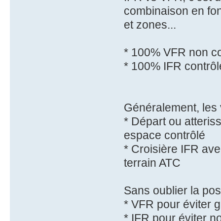
combinaison en fonc
et zones...
* 100% VFR non cont
* 100% IFR contrôlé,
Généralement, les v
* Départ ou atteris
espace contrôlé
* Croisière IFR av
terrain ATC
Sans oublier la poss
* VFR pour éviter g
* IFR pour éviter n