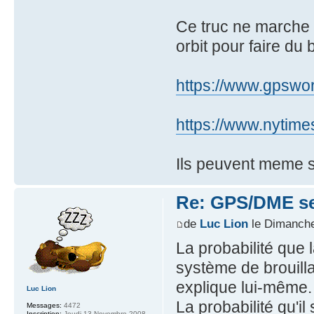
Ce truc ne marche p
orbit pour faire du 
https://www.gpswor
https://www.nytime
Ils peuvent meme se
Re: GPS/DME se
de
Luc Lion
le Dimanche
La probabilité que
système de brouilla
explique lui-même.
Luc Lion
La probabilité qu'i
Messages:
4472
Inscription:
Jeudi 13 Novembre 2008