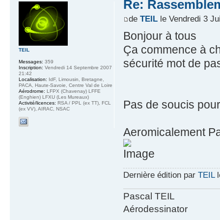
Re: Rassemblem
de
TEIL
le Vendredi 3 Jui
Bonjour à tous
Ça commence à cha
TEIL
sécurité mot de pas
Messages:
359
Inscription:
Vendredi 14 Septembre 2007
21:42
Localisation:
IdF, Limousin, Bretagne,
PACA, Haute-Savoie, Centre Val de Loire
Aérodrome:
LFPX (Chavenay) LFFE
(Enghien) LFXU (Les Mureaux)
Pas de soucis pour 
Activité/licences:
RSA / PPL (ex TT), FCL
(ex VV), AIRAC, NSAC
Aeromicalement Pa
Dernière édition par
TEIL
l
Pascal TEIL
Aérodessinator