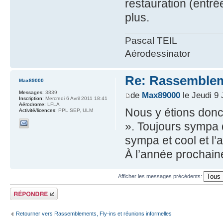
restauration (entré
plus.
Pascal TEIL
Aérodessinator
Re: Rassemblem
Max89000
Messages:
3839
de
Max89000
le Jeudi 9 
Inscription:
Mercredi 6 Avril 2011 18:41
Aérodrome:
LFLA
Nous y étions donc
Activité/licences:
PPL SEP, ULM
». Toujours sympa 
sympa et cool et l’
À l’année prochaine
Afficher les messages précédents:
Répondre
Retourner vers Rassemblements, Fly-ins et réunions informelles