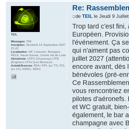
Re: Rassemblem
de
TEIL
le Jeudi 9 Juille
Trop tard c'est fin
Européen. Provisio
TEIL
l'événement. Ça se
Messages:
359
Inscription:
Vendredi 14 Septembre 2007
21:42
qui n'aiment pas co
Localisation:
IdF, Limousin, Bretagne,
PACA, Haute-Savoie, Centre Val de Loire
juillet 2027 (attenti
Aérodrome:
LFPX (Chavenay) LFFE
(Enghien) LFXU (Les Mureaux)
encore avant, dès 
Activité/licences:
RSA / PPL (ex TT), FCL
(ex VV), AIRAC, NSAC
bénévoles (pré-enr
Ce Rassemblement 
vous rencontriez e
pilotes d'aéronefs.
et WC gratuit, bie
également, le bar 
champagne avec Be