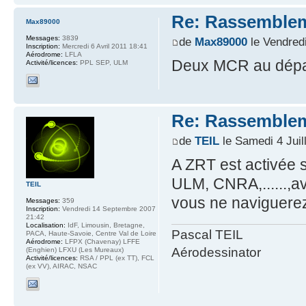
Re: Rassemblem
Max89000
Messages:
3839
de
Max89000
le Vendredi
Inscription:
Mercredi 6 Avril 2011 18:41
Aérodrome:
LFLA
Deux MCR au dépar
Activité/licences:
PPL SEP, ULM
Re: Rassemblem
de
TEIL
le Samedi 4 Juil
A ZRT est activée
ULM, CNRA,......,a
TEIL
vous ne naviguerez
Messages:
359
Inscription:
Vendredi 14 Septembre 2007
21:42
Localisation:
IdF, Limousin, Bretagne,
Pascal TEIL
PACA, Haute-Savoie, Centre Val de Loire
Aérodrome:
LFPX (Chavenay) LFFE
Aérodessinator
(Enghien) LFXU (Les Mureaux)
Activité/licences:
RSA / PPL (ex TT), FCL
(ex VV), AIRAC, NSAC