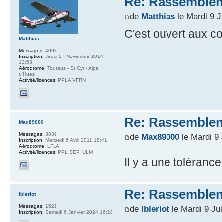
Re: Rassemblem
de
Matthias
le Mardi 9 J
C'est ouvert aux co
Matthias
Messages:
4093
Inscription:
Jeudi 27 Novembre 2014
13:53
Aérodrome:
Toussus - St Cyr - Alpe
d'Huez
Activité/licences:
PPLA VFRN
Re: Rassemblem
Max89000
Messages:
3839
de
Max89000
le Mardi 9 
Inscription:
Mercredi 6 Avril 2011 18:41
Aérodrome:
LFLA
Activité/licences:
PPL SEP, ULM
Il y a une toléranc
Re: Rassemblem
lbleriot
Messages:
1521
de
lbleriot
le Mardi 9 Ju
Inscription:
Samedi 6 Janvier 2024 16:18