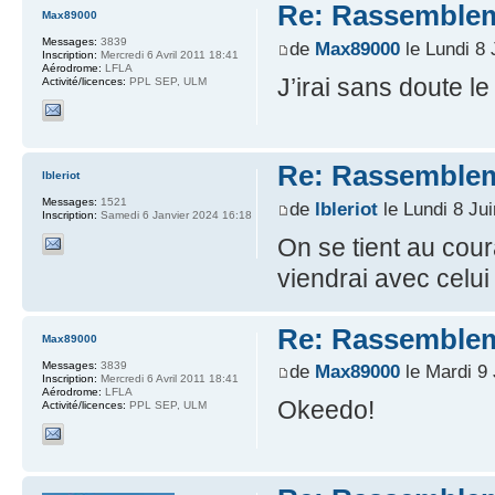
Re: Rassemblem
Max89000
Messages:
3839
de
Max89000
le Lundi 8 
Inscription:
Mercredi 6 Avril 2011 18:41
Aérodrome:
LFLA
J’irai sans doute 
Activité/licences:
PPL SEP, ULM
Re: Rassemblem
lbleriot
Messages:
1521
de
lbleriot
le Lundi 8 Ju
Inscription:
Samedi 6 Janvier 2024 16:18
On se tient au cour
viendrai avec celui
Re: Rassemblem
Max89000
Messages:
3839
de
Max89000
le Mardi 9 
Inscription:
Mercredi 6 Avril 2011 18:41
Aérodrome:
LFLA
Okeedo!
Activité/licences:
PPL SEP, ULM