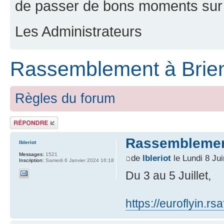
de passer de bons moments sur 
Les Administrateurs
Rassemblement à Brien
Règles du forum
Répondre
Rassemblement
lbleriot
Messages:
1521
de
lbleriot
le Lundi 8 Ju
Inscription:
Samedi 6 Janvier 2024 16:18
Du 3 au 5 Juillet,
https://euroflyin.r