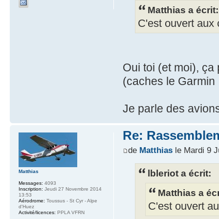
Matthias a écrit:
C'est ouvert aux 
Oui toi (et moi), ça
(caches le Garmin 
Je parle des avion
Re: Rassemblem
de
Matthias
le Mardi 9 J
lbleriot a écrit:
Matthias
Messages:
4093
Inscription:
Jeudi 27 Novembre 2014
Matthias a écr
13:53
Aérodrome:
Toussus - St Cyr - Alpe
C'est ouvert au
d'Huez
Activité/licences:
PPLA VFRN