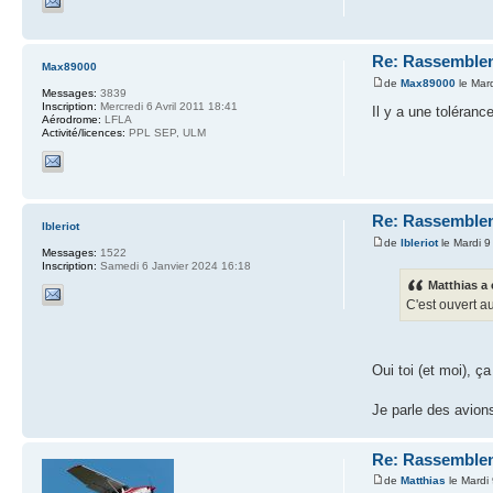
Re: Rassemblem
Max89000
de
Max89000
le Mar
Messages:
3839
Inscription:
Mercredi 6 Avril 2011 18:41
Il y a une toléran
Aérodrome:
LFLA
Activité/licences:
PPL SEP, ULM
Re: Rassemblem
lbleriot
de
lbleriot
le Mardi 9
Messages:
1522
Inscription:
Samedi 6 Janvier 2024 16:18
Matthias a 
C'est ouvert au
Oui toi (et moi), ç
Je parle des avion
Re: Rassemblem
de
Matthias
le Mardi