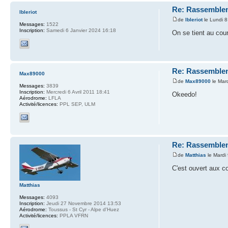
Re: Rassemblem
lbleriot
de
lbleriot
le Lundi 8
Messages:
1522
Inscription:
Samedi 6 Janvier 2024 16:18
On se tient au cour
Re: Rassemblem
Max89000
de
Max89000
le Mar
Messages:
3839
Inscription:
Mercredi 6 Avril 2011 18:41
Okeedo!
Aérodrome:
LFLA
Activité/licences:
PPL SEP, ULM
Re: Rassemblem
de
Matthias
le Mardi
C'est ouvert aux co
Matthias
Messages:
4093
Inscription:
Jeudi 27 Novembre 2014 13:53
Aérodrome:
Toussus - St Cyr - Alpe d'Huez
Activité/licences:
PPLA VFRN