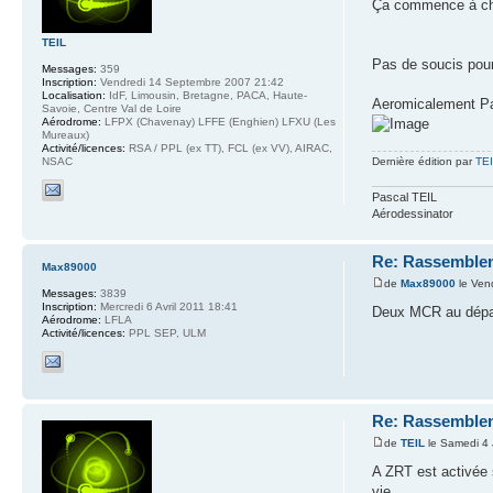
Ça commence à cha
TEIL
Pas de soucis pour 
Messages:
359
Inscription:
Vendredi 14 Septembre 2007 21:42
Localisation:
IdF, Limousin, Bretagne, PACA, Haute-
Aeromicalement P
Savoie, Centre Val de Loire
Aérodrome:
LFPX (Chavenay) LFFE (Enghien) LFXU (Les
Mureaux)
Activité/licences:
RSA / PPL (ex TT), FCL (ex VV), AIRAC,
Dernière édition par
TE
NSAC
Pascal TEIL
Aérodessinator
Re: Rassemblem
Max89000
de
Max89000
le Vend
Messages:
3839
Inscription:
Mercredi 6 Avril 2011 18:41
Deux MCR au dépar
Aérodrome:
LFLA
Activité/licences:
PPL SEP, ULM
Re: Rassemblem
de
TEIL
le Samedi 4 
A ZRT est activée 
vie