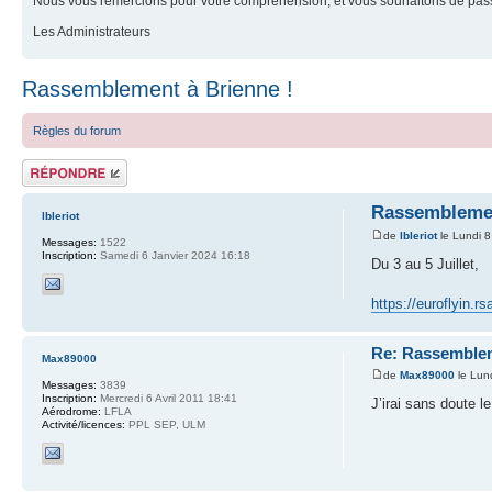
Nous vous remercions pour votre compréhension, et vous souhaitons de pass
Les Administrateurs
Rassemblement à Brienne !
Règles du forum
Répondre
Rassemblemen
lbleriot
de
lbleriot
le Lundi 8
Messages:
1522
Inscription:
Samedi 6 Janvier 2024 16:18
Du 3 au 5 Juillet,
https://euroflyin.r
Re: Rassemblem
Max89000
de
Max89000
le Lun
Messages:
3839
Inscription:
Mercredi 6 Avril 2011 18:41
J’irai sans doute 
Aérodrome:
LFLA
Activité/licences:
PPL SEP, ULM