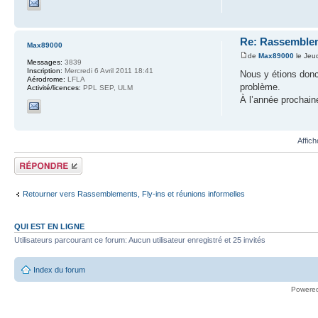
Re: Rassemblem
Max89000
de
Max89000
le Jeud
Messages:
3839
Inscription:
Mercredi 6 Avril 2011 18:41
Nous y étions donc
Aérodrome:
LFLA
problème.
Activité/licences:
PPL SEP, ULM
À l’année prochain
Affic
Répondre
Retourner vers Rassemblements, Fly-ins et réunions informelles
QUI EST EN LIGNE
Utilisateurs parcourant ce forum: Aucun utilisateur enregistré et 25 invités
Index du forum
Powere