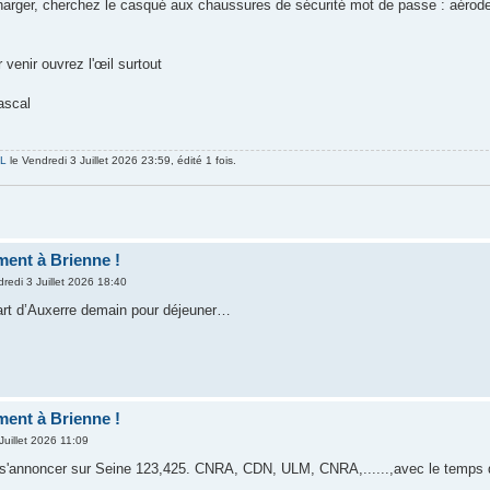
rger, cherchez le casqué aux chaussures de sécurité mot de passe : aérodes
venir ouvrez l'œil surtout
ascal
IL
le Vendredi 3 Juillet 2026 23:59, édité 1 fois.
ent à Brienne !
redi 3 Juillet 2026 18:40
t d’Auxerre demain pour déjeuner…
ent à Brienne !
Juillet 2026 11:09
s'annoncer sur Seine 123,425. CNRA, CDN, ULM, CNRA,......,avec le temps d'