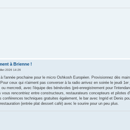
ent à Brienne !
illet 2026 14:26
ni, à l'année prochaine pour le micro Oshkosh Européen. Provisionnez dès mai
our ceux qui n'aiment pas converser à la radio arrivez en soirée le jeudi 1er jui
i ou mercredi, avec l'équipe des bénévoles (pré-enregistrement pour l'inten
 vous rencontriez entre constructeurs, restaurateurs concepteurs et pilotes 
des conférences techniques gratuites également, le bar avec Ingrid et Denis 
restauration (entrée plat dessert café) avec le sourire pour un peu plus.