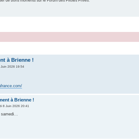
er de bons moments sur le Forum des Pilotes Privés.
t à Brienne !
 Juin 2026 19:54
safrance.com/
ent à Brienne !
di 8 Juin 2026 20:41
le samedi…