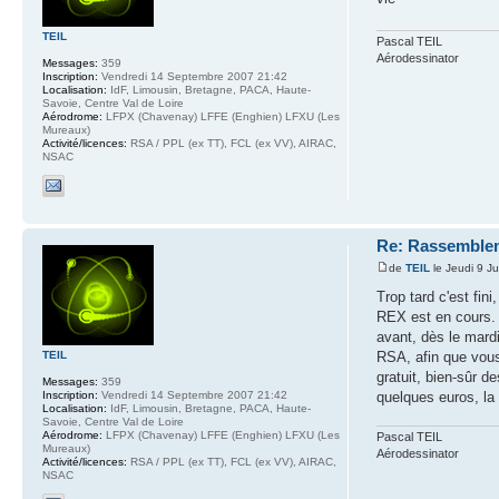
TEIL
Pascal TEIL
Aérodessinator
Messages:
359
Inscription:
Vendredi 14 Septembre 2007 21:42
Localisation:
IdF, Limousin, Bretagne, PACA, Haute-
Savoie, Centre Val de Loire
Aérodrome:
LFPX (Chavenay) LFFE (Enghien) LFXU (Les
Mureaux)
Activité/licences:
RSA / PPL (ex TT), FCL (ex VV), AIRAC,
NSAC
Re: Rassemblem
de
TEIL
le Jeudi 9 Ju
Trop tard c'est fi
REX est en cours. P
avant, dès le mard
RSA, afin que vous
TEIL
gratuit, bien-sûr 
Messages:
359
quelques euros, la 
Inscription:
Vendredi 14 Septembre 2007 21:42
Localisation:
IdF, Limousin, Bretagne, PACA, Haute-
Savoie, Centre Val de Loire
Aérodrome:
LFPX (Chavenay) LFFE (Enghien) LFXU (Les
Pascal TEIL
Mureaux)
Aérodessinator
Activité/licences:
RSA / PPL (ex TT), FCL (ex VV), AIRAC,
NSAC