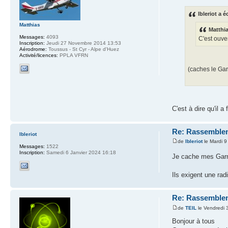
lbleriot a éc
Matthias
Matthia
Messages:
4093
C'est ouver
Inscription:
Jeudi 27 Novembre 2014 13:53
Aérodrome:
Toussus - St Cyr - Alpe d'Huez
Activité/licences:
PPLA VFRN
(caches le Gar
C'est à dire qu'il 
Re: Rassemblem
lbleriot
de
lbleriot
le Mardi 9
Messages:
1522
Inscription:
Samedi 6 Janvier 2024 16:18
Je cache mes Gar
Ils exigent une rad
Re: Rassemblem
de
TEIL
le Vendredi 3
Bonjour à tous