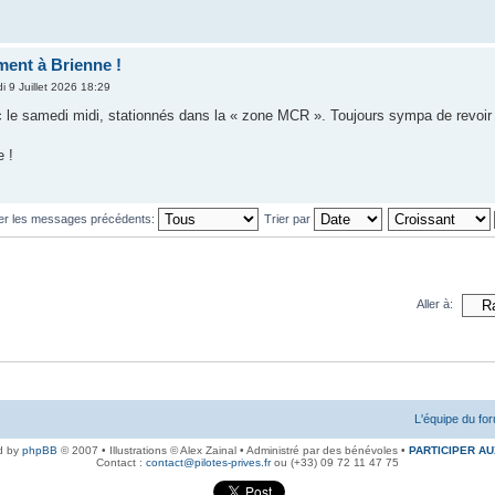
ent à Brienne !
i 9 Juillet 2026 18:29
 le samedi midi, stationnés dans la « zone MCR ». Toujours sympa de revoir 
e !
her les messages précédents:
Trier par
Aller à:
L'équipe du fo
d by
phpBB
© 2007 • Illustrations © Alex Zainal • Administré par des bénévoles •
PARTICIPER AU
Contact :
contact@pilotes-prives.fr
ou (+33) 09 72 11 47 75