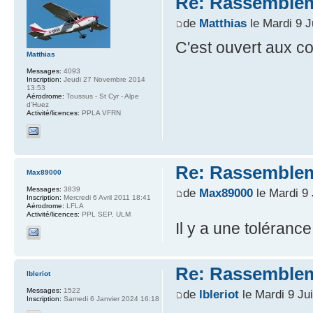
Re: Rassemblem
de
Matthias
le Mardi 9 J
C'est ouvert aux co
Matthias
Messages:
4093
Inscription:
Jeudi 27 Novembre 2014
13:53
Aérodrome:
Toussus - St Cyr - Alpe
d'Huez
Activité/licences:
PPLA VFRN
Re: Rassemblem
Max89000
Messages:
3839
de
Max89000
le Mardi 9 
Inscription:
Mercredi 6 Avril 2011 18:41
Aérodrome:
LFLA
Activité/licences:
PPL SEP, ULM
Il y a une toléranc
Re: Rassemblem
lbleriot
Messages:
1522
de
lbleriot
le Mardi 9 Ju
Inscription:
Samedi 6 Janvier 2024 16:18