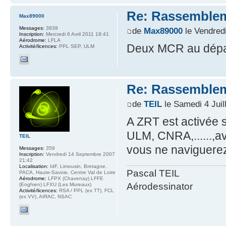
Re: Rassemblem
Max89000
Messages:
3839
de
Max89000
le Vendredi
Inscription:
Mercredi 6 Avril 2011 18:41
Aérodrome:
LFLA
Deux MCR au dépar
Activité/licences:
PPL SEP, ULM
Re: Rassemblem
de
TEIL
le Samedi 4 Juil
A ZRT est activée
ULM, CNRA,......,a
TEIL
vous ne naviguerez
Messages:
359
Inscription:
Vendredi 14 Septembre 2007
21:42
Localisation:
IdF, Limousin, Bretagne,
Pascal TEIL
PACA, Haute-Savoie, Centre Val de Loire
Aérodrome:
LFPX (Chavenay) LFFE
Aérodessinator
(Enghien) LFXU (Les Mureaux)
Activité/licences:
RSA / PPL (ex TT), FCL
(ex VV), AIRAC, NSAC