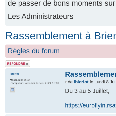
de passer de bons moments sur 
Les Administrateurs
Rassemblement à Brien
Règles du forum
Répondre
Rassemblement
lbleriot
Messages:
1522
de
lbleriot
le Lundi 8 Ju
Inscription:
Samedi 6 Janvier 2024 16:18
Du 3 au 5 Juillet,
https://euroflyin.r