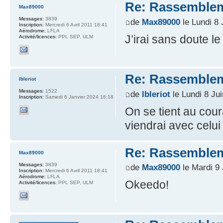
Re: Rassemblem
Max89000
Messages:
3839
de
Max89000
le Lundi 8 
Inscription:
Mercredi 6 Avril 2011 18:41
Aérodrome:
LFLA
J’irai sans doute 
Activité/licences:
PPL SEP, ULM
Re: Rassemblem
lbleriot
Messages:
1522
de
lbleriot
le Lundi 8 Ju
Inscription:
Samedi 6 Janvier 2024 16:18
On se tient au cour
viendrai avec celui
Re: Rassemblem
Max89000
Messages:
3839
de
Max89000
le Mardi 9 
Inscription:
Mercredi 6 Avril 2011 18:41
Aérodrome:
LFLA
Okeedo!
Activité/licences:
PPL SEP, ULM