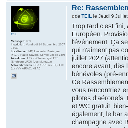
Re: Rassemblem
de
TEIL
le Jeudi 9 Juille
Trop tard c'est fin
Européen. Provisio
TEIL
l'événement. Ça se
Messages:
359
Inscription:
Vendredi 14 Septembre 2007
21:42
qui n'aiment pas co
Localisation:
IdF, Limousin, Bretagne,
PACA, Haute-Savoie, Centre Val de Loire
juillet 2027 (attenti
Aérodrome:
LFPX (Chavenay) LFFE
(Enghien) LFXU (Les Mureaux)
encore avant, dès 
Activité/licences:
RSA / PPL (ex TT), FCL
(ex VV), AIRAC, NSAC
bénévoles (pré-enr
Ce Rassemblement 
vous rencontriez e
pilotes d'aéronefs.
et WC gratuit, bie
également, le bar 
champagne avec Be