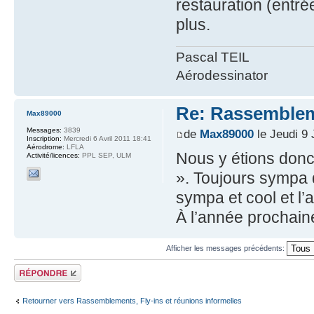
restauration (entré
plus.
Pascal TEIL
Aérodessinator
Re: Rassemblem
Max89000
Messages:
3839
de
Max89000
le Jeudi 9 
Inscription:
Mercredi 6 Avril 2011 18:41
Aérodrome:
LFLA
Nous y étions donc
Activité/licences:
PPL SEP, ULM
». Toujours sympa 
sympa et cool et l’
À l’année prochaine
Afficher les messages précédents:
Répondre
Retourner vers Rassemblements, Fly-ins et réunions informelles