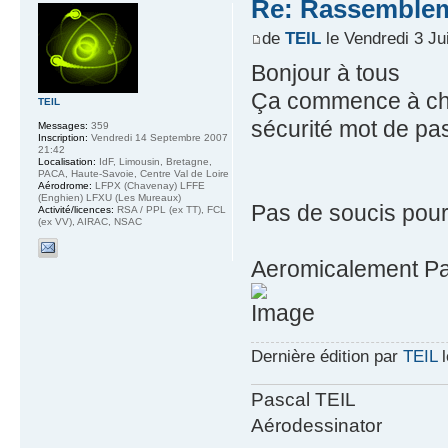
Re: Rassemblem
de
TEIL
le Vendredi 3 Jui
Bonjour à tous
Ça commence à cha
TEIL
sécurité mot de pas
Messages:
359
Inscription:
Vendredi 14 Septembre 2007
21:42
Localisation:
IdF, Limousin, Bretagne,
PACA, Haute-Savoie, Centre Val de Loire
Aérodrome:
LFPX (Chavenay) LFFE
(Enghien) LFXU (Les Mureaux)
Pas de soucis pour 
Activité/licences:
RSA / PPL (ex TT), FCL
(ex VV), AIRAC, NSAC
Aeromicalement Pa
Dernière édition par
TEIL
l
Pascal TEIL
Aérodessinator