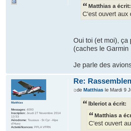
Matthias a écrit:
C'est ouvert aux 
Oui toi (et moi), ça
(caches le Garmin 
Je parle des avion
Re: Rassemblem
de
Matthias
le Mardi 9 J
lbleriot a écrit:
Matthias
Messages:
4093
Inscription:
Jeudi 27 Novembre 2014
Matthias a écr
13:53
Aérodrome:
Toussus - St Cyr - Alpe
C'est ouvert au
d'Huez
Activité/licences:
PPLA VFRN