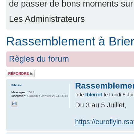
de passer de bons moments sur 
Les Administrateurs
Rassemblement à Brien
Règles du forum
Répondre
Rassemblement
lbleriot
Messages:
1522
de
lbleriot
le Lundi 8 Ju
Inscription:
Samedi 6 Janvier 2024 16:18
Du 3 au 5 Juillet,
https://euroflyin.r