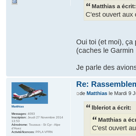
Matthias a écrit:
C'est ouvert aux 
Oui toi (et moi), ça
(caches le Garmin 
Je parle des avion
Re: Rassemblem
de
Matthias
le Mardi 9 J
lbleriot a écrit:
Matthias
Messages:
4093
Inscription:
Jeudi 27 Novembre 2014
Matthias a écr
13:53
Aérodrome:
Toussus - St Cyr - Alpe
C'est ouvert au
d'Huez
Activité/licences:
PPLA VFRN