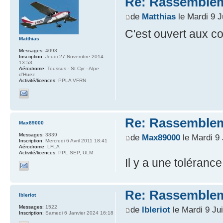
Re: Rassemblem
de
Matthias
le Mardi 9 J
C'est ouvert aux co
Matthias
Messages:
4093
Inscription:
Jeudi 27 Novembre 2014
13:53
Aérodrome:
Toussus - St Cyr - Alpe
d'Huez
Activité/licences:
PPLA VFRN
Re: Rassemblem
Max89000
Messages:
3839
de
Max89000
le Mardi 9 
Inscription:
Mercredi 6 Avril 2011 18:41
Aérodrome:
LFLA
Activité/licences:
PPL SEP, ULM
Il y a une toléranc
Re: Rassemblem
lbleriot
Messages:
1522
de
lbleriot
le Mardi 9 Ju
Inscription:
Samedi 6 Janvier 2024 16:18