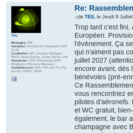
Re: Rassemblem
de
TEIL
le Jeudi 9 Juille
Trop tard c'est fin
Européen. Provisio
TEIL
l'événement. Ça se
Messages:
359
Inscription:
Vendredi 14 Septembre 2007
21:42
qui n'aiment pas co
Localisation:
IdF, Limousin, Bretagne,
PACA, Haute-Savoie, Centre Val de Loire
juillet 2027 (attenti
Aérodrome:
LFPX (Chavenay) LFFE
(Enghien) LFXU (Les Mureaux)
encore avant, dès 
Activité/licences:
RSA / PPL (ex TT), FCL
(ex VV), AIRAC, NSAC
bénévoles (pré-enr
Ce Rassemblement 
vous rencontriez e
pilotes d'aéronefs.
et WC gratuit, bie
également, le bar 
champagne avec Be