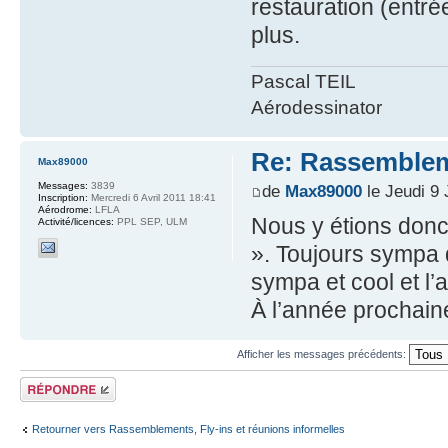
restauration (entré
plus.
Pascal TEIL
Aérodessinator
Re: Rassemblem
Max89000
Messages:
3839
de
Max89000
le Jeudi 9 
Inscription:
Mercredi 6 Avril 2011 18:41
Aérodrome:
LFLA
Nous y étions donc
Activité/licences:
PPL SEP, ULM
». Toujours sympa 
sympa et cool et l’
À l’année prochaine
Afficher les messages précédents:
Répondre
Retourner vers Rassemblements, Fly-ins et réunions informelles