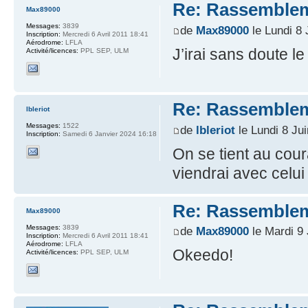
Re: Rassemblem
Max89000
Messages:
3839
de
Max89000
le Lundi 8 
Inscription:
Mercredi 6 Avril 2011 18:41
Aérodrome:
LFLA
J’irai sans doute 
Activité/licences:
PPL SEP, ULM
Re: Rassemblem
lbleriot
Messages:
1522
de
lbleriot
le Lundi 8 Ju
Inscription:
Samedi 6 Janvier 2024 16:18
On se tient au cour
viendrai avec celui
Re: Rassemblem
Max89000
Messages:
3839
de
Max89000
le Mardi 9 
Inscription:
Mercredi 6 Avril 2011 18:41
Aérodrome:
LFLA
Okeedo!
Activité/licences:
PPL SEP, ULM