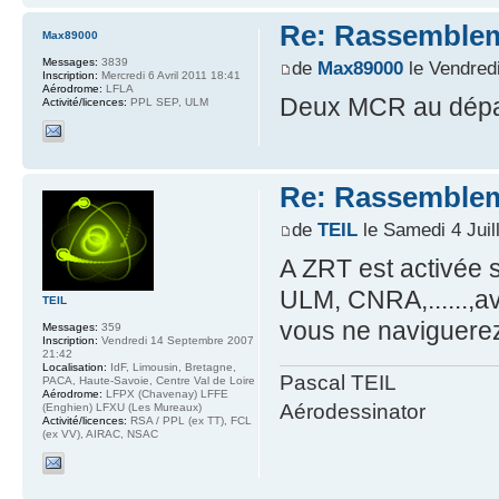
Re: Rassemblem
Max89000
Messages:
3839
de
Max89000
le Vendredi
Inscription:
Mercredi 6 Avril 2011 18:41
Aérodrome:
LFLA
Deux MCR au dépar
Activité/licences:
PPL SEP, ULM
Re: Rassemblem
de
TEIL
le Samedi 4 Juil
A ZRT est activée
ULM, CNRA,......,a
TEIL
vous ne naviguerez
Messages:
359
Inscription:
Vendredi 14 Septembre 2007
21:42
Localisation:
IdF, Limousin, Bretagne,
Pascal TEIL
PACA, Haute-Savoie, Centre Val de Loire
Aérodrome:
LFPX (Chavenay) LFFE
Aérodessinator
(Enghien) LFXU (Les Mureaux)
Activité/licences:
RSA / PPL (ex TT), FCL
(ex VV), AIRAC, NSAC