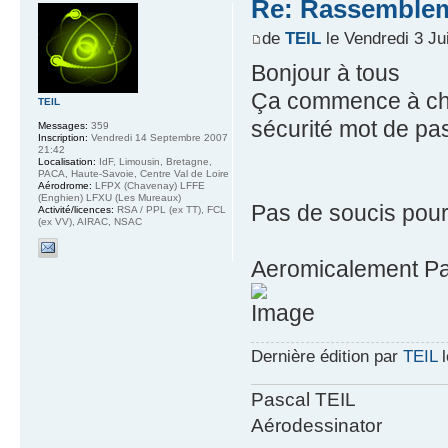
Re: Rassemblem
de
TEIL
le Vendredi 3 Jui
Bonjour à tous
Ça commence à cha
TEIL
sécurité mot de pas
Messages:
359
Inscription:
Vendredi 14 Septembre 2007
21:42
Localisation:
IdF, Limousin, Bretagne,
PACA, Haute-Savoie, Centre Val de Loire
Aérodrome:
LFPX (Chavenay) LFFE
(Enghien) LFXU (Les Mureaux)
Pas de soucis pour 
Activité/licences:
RSA / PPL (ex TT), FCL
(ex VV), AIRAC, NSAC
Aeromicalement Pa
Dernière édition par
TEIL
l
Pascal TEIL
Aérodessinator