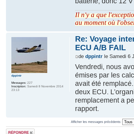
batterie, donc 12 
Il n'y a que l'excepti
au moment où l'obse
Re: Voyage inte
ECU A/B FAIL
de
dppintr
le Samedi 6 J
Vendredi, nous avon
émises par les calc
dppintr
avait été remplacé
Messages:
227
Inscription:
Samedi 8 Novembre 2014
deux ECU. L’organ
23:13
remplacement a per
rapport.
Afficher les messages précédents:
Répondre