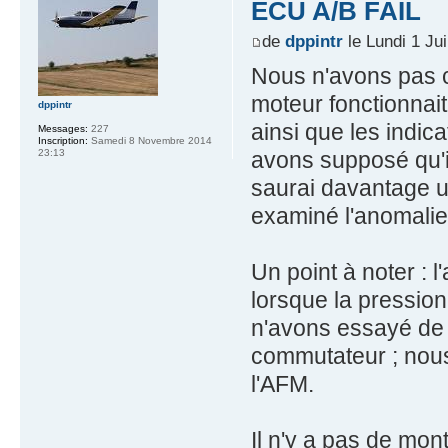
ECU A/B FAIL
de
dppintr
le Lundi 1 Ju
Nous n'avons pas c
moteur fonctionnai
dppintr
ainsi que les indic
Messages:
227
Inscription:
Samedi 8 Novembre 2014
avons supposé qu'il
23:13
saurai davantage u
examiné l'anomalie
Un point à noter : 
lorsque la pression
n'avons essayé de 
commutateur ; nous
l'AFM.
Il n'y a pas de mon