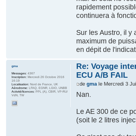
rapidement possibl
continuera à foncti
Sur les Austro, il 
maximum de puissa
en dépit de l'indicat
Re: Voyage inte
gma
ECU A/B FAIL
Messages:
4367
Inscription:
Mercredi 26 Octobre 2016
16:19
de
gma
le Mercredi 3 Ju
Localisation:
Nord de France, UK
Aérodrome:
LFAQ, EGNR, LGIO, UNBB
Activité/licences:
PPL (A), CBIR, VP-RU/
Nan.
VdN, TW
Le AE 300 de ce p
(soit le 2 litres in