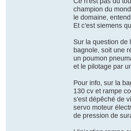
Ce n'est pas du to
champion du monde d
le domaine, entende
Et c'est siemens q
Sur la question de 
bagnole, soit une r
un poumon pneumat
et le pilotage par
Pour info, sur la b
130 cv et rampe co
s'est dépêché de v
servo moteur électr
de pression de sura