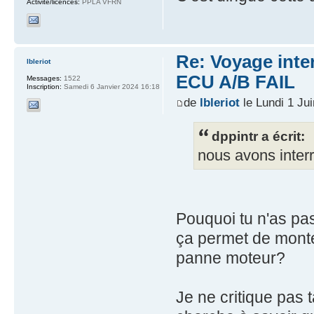
Activité/licences:
PPLA VFRN
Re: Voyage inte
lbleriot
ECU A/B FAIL
Messages:
1522
Inscription:
Samedi 6 Janvier 2024 16:18
de
lbleriot
le Lundi 1 Ju
dppintr a écrit:
nous avons inter
Pouquoi tu n'as pa
ça permet de monte
panne moteur?
Je ne critique pas 