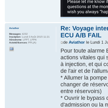
Re: Voyage inte
Aviathor
ECU A/B FAIL
Messages:
4232
Inscription:
Lundi 3 Août 2015 11:21
Aérodrome:
LFPT, LFPN
de
Aviathor
le Lundi 1 J
Activité/licences:
PPL(A)
Pour toute alarme E
actions vitales qui 
à injection, et qui
de l'air et de l'allu
* Allumer la pompe é
changer de réservoi
entre réservoirs)
* Ouvrir le bypass du
d'admission ou la 