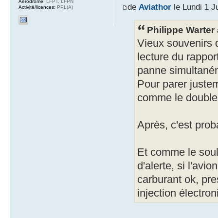
Aérodrome:
LFPT, LFPN
de
Aviathor
le Lundi 1 J
Activité/licences:
PPL(A)
Philippe Warter a
Vieux souvenirs 
lecture du rappo
panne simultaném
Pour parer juste
comme le double
Après, c'est pro
Et comme le soul
d'alerte, si l'avi
carburant ok, pre
injection électron