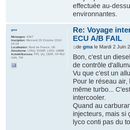
effectuée au-dessus
environnantes.
Re: Voyage inte
gma
ECU A/B FAIL
Messages:
4367
Inscription:
Mercredi 26 Octobre 2016
16:19
de
gma
le Mardi 2 Juin 
Localisation:
Nord de France, UK
Aérodrome:
LFAQ, EGNR, LGIO, UNBB
Activité/licences:
PPL (A), CBIR, VP-RU/
Bon, c'est un dies
VdN, TW
de contrôle d'allum
Vu que c'est un al
Pour le réseau air,
même turbo... C'es
intercooler.
Quand au carburant,
injecteurs, mais si
lyco conti pas du to