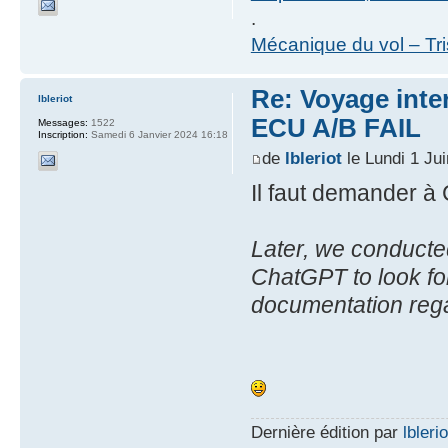
.
Mécanique du vol – Tr
Re: Voyage inte
lbleriot
ECU A/B FAIL
Messages:
1522
Inscription:
Samedi 6 Janvier 2024 16:18
de
lbleriot
le Lundi 1 Ju
Il faut demander 
Later, we conducte
ChatGPT to look fo
documentation rega
Dernière édition par
lblerio