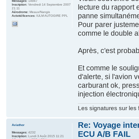
Messages:
14947
Inscription:
Vendredi 14 Septembre 2007
lecture du rapport
21:11
Aérodrome:
Meaux/Nangis
panne simultanémen
Activité/licences:
IULM AUTOGIRE PPL
Pour parer justeme
comme le double a
Après, c'est proba
Et comme le soulig
d'alerte, si l'avion
carburant ok, press
injection électroniq
Les signatures sur les
Re: Voyage inte
Aviathor
ECU A/B FAIL
Messages:
4232
Inscription:
Lundi 3 Août 2015 11:21