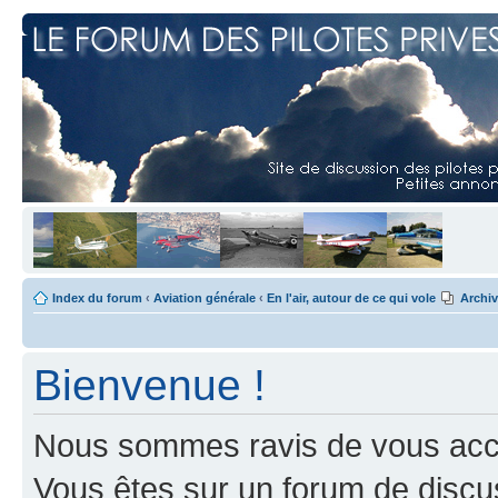
Index du forum
‹
Aviation générale
‹
En l'air, autour de ce qui vole
Archi
Bienvenue !
Nous sommes ravis de vous accuei
Vous êtes sur un forum de discus