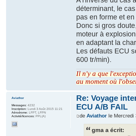
A l'inverse du cas 
déterminant, le cas
pas en forme et en
Donc si gros doute
moteur à explosion,
en adaptant la cha
Les défauts ECU so
600 tr/min).
Il n'y a que l'excepti
au moment où l'obse
Re: Voyage inte
Aviathor
ECU A/B FAIL
Messages:
4232
Inscription:
Lundi 3 Août 2015 11:21
Aérodrome:
LFPT, LFPN
de
Aviathor
le Mercredi 
Activité/licences:
PPL(A)
gma a écrit: