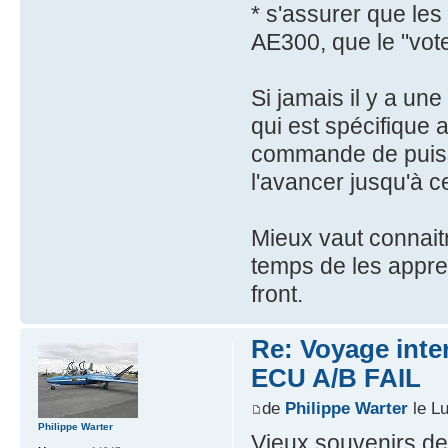
* s'assurer que le
AE300, que le "vot
Si jamais il y a une
qui est spécifique
commande de puiss
l'avancer jusqu'à c
Mieux vaut connaitr
temps de les appren
front.
Re: Voyage inte
ECU A/B FAIL
de
Philippe Warter
le Lu
Philippe Warter
Vieux souvenirs de