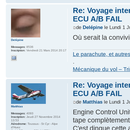
Re: Voyage inte
ECU A/B FAIL
de
Delépine
le Lundi 1 J
Où serait la convivi
Delépine
Messages:
8536
Inscription:
Vendredi 21 Mars 2014 20:17
Le parachute, et autre
.
Mécanique du vol – Tr
Re: Voyage inte
ECU A/B FAIL
de
Matthias
le Lundi 1 J
Matthias
Engine Control Unit.
Messages:
4093
Inscription:
Jeudi 27 Novembre 2014
tape complètement
13:53
Aérodrome:
Toussus - St Cyr - Alpe
C'est dingue cette
d'Huez