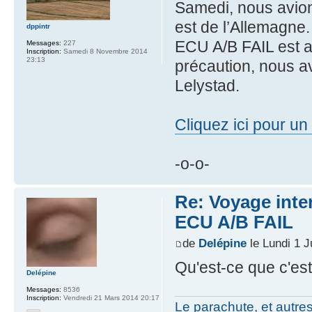
Samedi, nous avion
est de l’Allemagne
dppintr
ECU A/B FAIL est a
Messages:
227
Inscription:
Samedi 8 Novembre 2014
23:13
précaution, nous a
Lelystad.
Cliquez ici pour u
-o-o-
Re: Voyage inte
ECU A/B FAIL
de
Delépine
le Lundi 1 J
Qu'est-ce que c'est
Delépine
Messages:
8536
Inscription:
Vendredi 21 Mars 2014 20:17
Le parachute, et autre