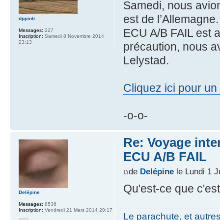
Samedi, nous avion
est de l’Allemagne
dppintr
ECU A/B FAIL est a
Messages:
227
Inscription:
Samedi 8 Novembre 2014
23:13
précaution, nous a
Lelystad.
Cliquez ici pour u
-o-o-
Re: Voyage inte
ECU A/B FAIL
de
Delépine
le Lundi 1 J
Qu'est-ce que c'est
Delépine
Messages:
8536
Inscription:
Vendredi 21 Mars 2014 20:17
Le parachute, et autre