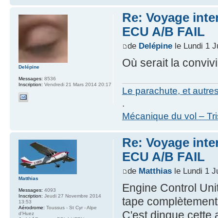
Re: Voyage inte
ECU A/B FAIL
de
Delépine
le Lundi 1 J
Où serait la convivi
Delépine
Messages:
8536
Inscription:
Vendredi 21 Mars 2014 20:17
Le parachute, et autre
.
Mécanique du vol – Tr
Re: Voyage inte
ECU A/B FAIL
de
Matthias
le Lundi 1 J
Matthias
Engine Control Unit.
Messages:
4093
Inscription:
Jeudi 27 Novembre 2014
tape complètement
13:53
Aérodrome:
Toussus - St Cyr - Alpe
C'est dingue cette
d'Huez