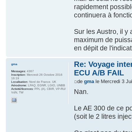
rapidement possibl
continuera à foncti
Sur les Austro, il 
maximum de puissa
en dépit de l'indicat
Re: Voyage inte
gma
ECU A/B FAIL
Messages:
4367
Inscription:
Mercredi 26 Octobre 2016
16:19
de
gma
le Mercredi 3 Ju
Localisation:
Nord de France, UK
Aérodrome:
LFAQ, EGNR, LGIO, UNBB
Activité/licences:
PPL (A), CBIR, VP-RU/
Nan.
VdN, TW
Le AE 300 de ce p
(soit le 2 litres in