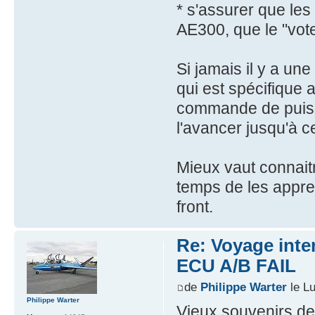
* s'assurer que le
AE300, que le "vot
Si jamais il y a une
qui est spécifique
commande de puiss
l'avancer jusqu'à c
Mieux vaut connaitr
temps de les appren
front.
Re: Voyage inte
ECU A/B FAIL
de
Philippe Warter
le Lu
Philippe Warter
Vieux souvenirs de