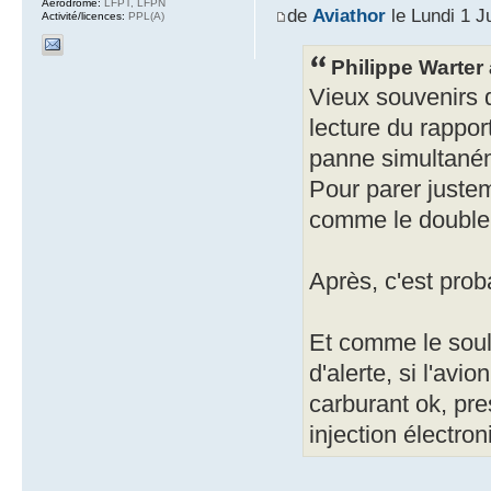
Aérodrome:
LFPT, LFPN
de
Aviathor
le Lundi 1 J
Activité/licences:
PPL(A)
Philippe Warter a
Vieux souvenirs 
lecture du rappo
panne simultaném
Pour parer juste
comme le double
Après, c'est pro
Et comme le soul
d'alerte, si l'avi
carburant ok, pre
injection électron