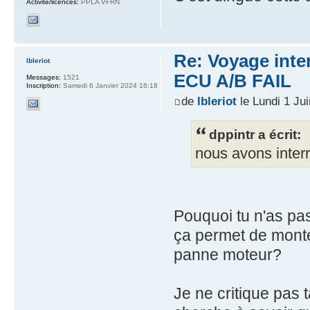
Activité/licences:
PPLA VFRN
Re: Voyage inte
lbleriot
ECU A/B FAIL
Messages:
1521
Inscription:
Samedi 6 Janvier 2024 16:18
de
lbleriot
le Lundi 1 Ju
dppintr a écrit:
nous avons inter
Pouquoi tu n'as pa
ça permet de monte
panne moteur?
Je ne critique pas 