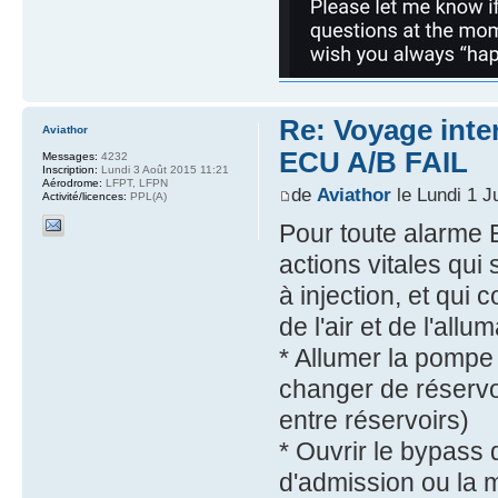
Re: Voyage inte
Aviathor
ECU A/B FAIL
Messages:
4232
Inscription:
Lundi 3 Août 2015 11:21
Aérodrome:
LFPT, LFPN
de
Aviathor
le Lundi 1 J
Activité/licences:
PPL(A)
Pour toute alarme E
actions vitales qui 
à injection, et qui
de l'air et de l'allu
* Allumer la pompe é
changer de réservoi
entre réservoirs)
* Ouvrir le bypass du
d'admission ou la 