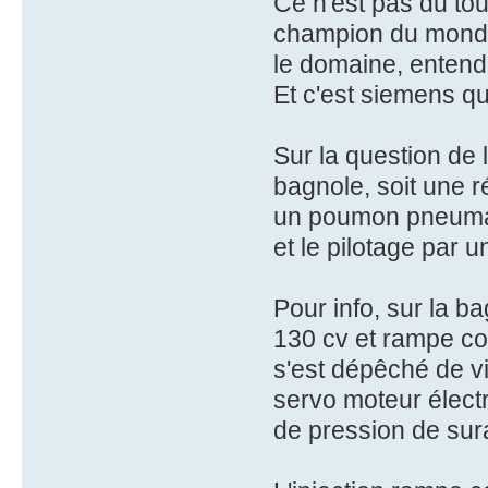
Ce n'est pas du to
champion du monde d
le domaine, entende
Et c'est siemens q
Sur la question de 
bagnole, soit une r
un poumon pneumat
et le pilotage par
Pour info, sur la b
130 cv et rampe co
s'est dépêché de v
servo moteur électr
de pression de sura