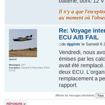
batterie, donc 12 
Il n'y a que l'excepti
au moment où l'obse
Re: Voyage inte
ECU A/B FAIL
de
dppintr
le Samedi 6 J
Vendredi, nous avon
émises par les calc
dppintr
avait été remplacé
Messages:
227
Inscription:
Samedi 8 Novembre 2014
deux ECU. L’organ
23:13
remplacement a per
rapport.
Afficher les messages précédents:
Répondre