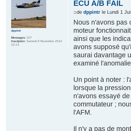
ECU A/B FAIL
de
dppintr
le Lundi 1 Ju
Nous n'avons pas c
moteur fonctionnai
dppintr
ainsi que les indic
Messages:
227
Inscription:
Samedi 8 Novembre 2014
avons supposé qu'il
23:13
saurai davantage u
examiné l'anomalie
Un point à noter : 
lorsque la pression
n'avons essayé de 
commutateur ; nous
l'AFM.
Il n'y a pas de mon