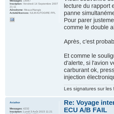
Messages:
14947
Inscription:
Vendredi 14 Septembre 2007
lecture du rapport
21:11
Aérodrome:
Meaux/Nangis
panne simultanémen
Activité/licences:
IULM AUTOGIRE PPL
Pour parer justeme
comme le double a
Après, c'est proba
Et comme le soulig
d'alerte, si l'avion
carburant ok, press
injection électroniq
Les signatures sur les
Re: Voyage inte
Aviathor
ECU A/B FAIL
Messages:
4232
Inscription:
Lundi 3 Août 2015 11:21