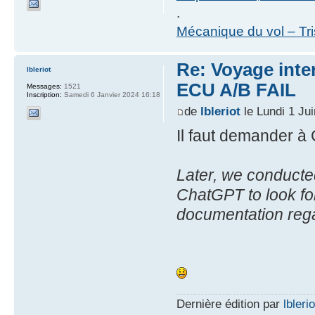
.
Mécanique du vol – Tr
Re: Voyage inte
lbleriot
ECU A/B FAIL
Messages:
1521
Inscription:
Samedi 6 Janvier 2024 16:18
de
lbleriot
le Lundi 1 Ju
Il faut demander 
Later, we conducte
ChatGPT to look fo
documentation rega
Dernière édition par
lblerio