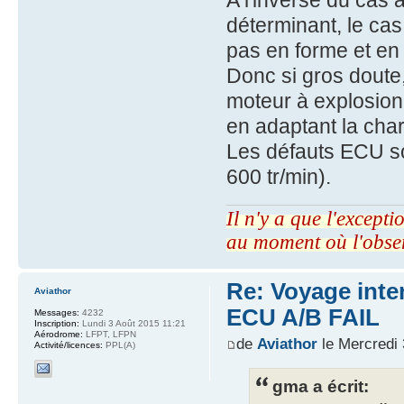
A l'inverse du cas 
déterminant, le cas
pas en forme et en
Donc si gros doute
moteur à explosion,
en adaptant la cha
Les défauts ECU so
600 tr/min).
Il n'y a que l'excepti
au moment où l'obse
Re: Voyage inte
Aviathor
ECU A/B FAIL
Messages:
4232
Inscription:
Lundi 3 Août 2015 11:21
Aérodrome:
LFPT, LFPN
de
Aviathor
le Mercredi 
Activité/licences:
PPL(A)
gma a écrit: