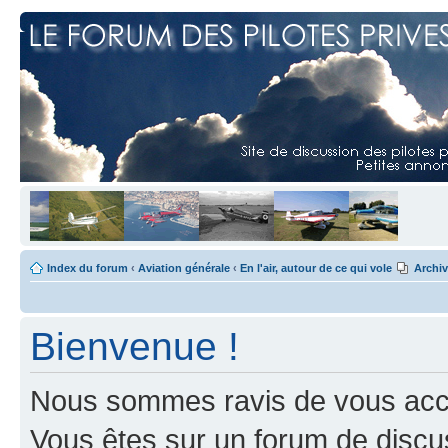
Index du forum
‹
Aviation générale
‹
En l'air, autour de ce qui vole
Archi
Bienvenue !
Nous sommes ravis de vous accuei
Vous êtes sur un forum de discus