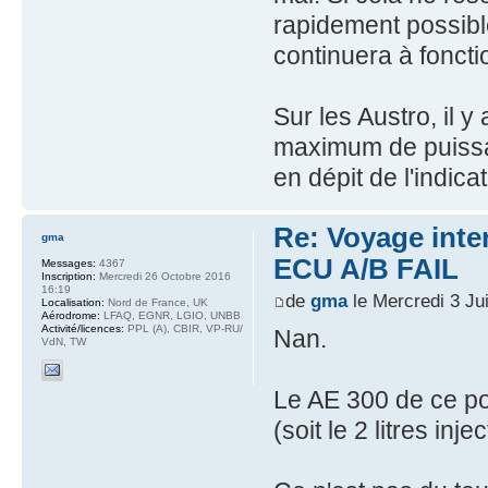
rapidement possibl
continuera à foncti
Sur les Austro, il 
maximum de puissa
en dépit de l'indicat
Re: Voyage inte
gma
ECU A/B FAIL
Messages:
4367
Inscription:
Mercredi 26 Octobre 2016
16:19
de
gma
le Mercredi 3 Ju
Localisation:
Nord de France, UK
Aérodrome:
LFAQ, EGNR, LGIO, UNBB
Activité/licences:
PPL (A), CBIR, VP-RU/
Nan.
VdN, TW
Le AE 300 de ce p
(soit le 2 litres in