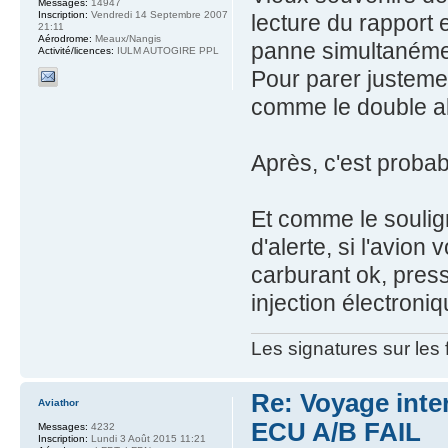
Messages:
14947
Inscription:
Vendredi 14 Septembre 2007
lecture du rapport
21:11
Aérodrome:
Meaux/Nangis
panne simultanémen
Activité/licences:
IULM AUTOGIRE PPL
Pour parer justeme
comme le double a
Après, c'est proba
Et comme le soulig
d'alerte, si l'avion
carburant ok, press
injection électroniq
Les signatures sur les
Re: Voyage inte
Aviathor
ECU A/B FAIL
Messages:
4232
Inscription:
Lundi 3 Août 2015 11:21