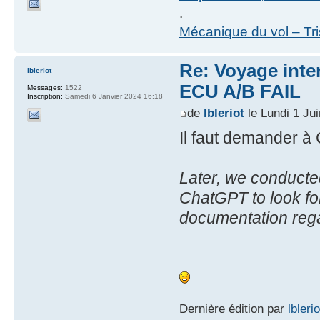
.
Mécanique du vol – Tr
Re: Voyage inte
lbleriot
ECU A/B FAIL
Messages:
1522
Inscription:
Samedi 6 Janvier 2024 16:18
de
lbleriot
le Lundi 1 Ju
Il faut demander 
Later, we conducte
ChatGPT to look fo
documentation rega
Dernière édition par
lblerio