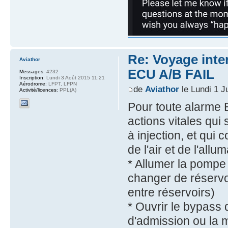
Re: Voyage inte
Aviathor
ECU A/B FAIL
Messages:
4232
Inscription:
Lundi 3 Août 2015 11:21
Aérodrome:
LFPT, LFPN
de
Aviathor
le Lundi 1 J
Activité/licences:
PPL(A)
Pour toute alarme E
actions vitales qui 
à injection, et qui
de l'air et de l'allu
* Allumer la pompe é
changer de réservoi
entre réservoirs)
* Ouvrir le bypass du
d'admission ou la 