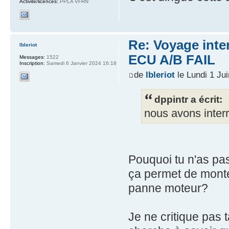
Activité/licences:
PPLA VFRN
Re: Voyage inte
lbleriot
ECU A/B FAIL
Messages:
1522
Inscription:
Samedi 6 Janvier 2024 16:18
de
lbleriot
le Lundi 1 Ju
dppintr a écrit:
nous avons inter
Pouquoi tu n'as pa
ça permet de monte
panne moteur?
Je ne critique pas 