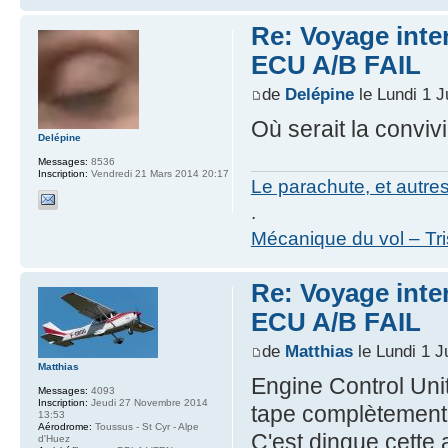
Re: Voyage inte
ECU A/B FAIL
de
Delépine
le Lundi 1 J
Où serait la convivi
Delépine
Messages:
8536
Inscription:
Vendredi 21 Mars 2014 20:17
Le parachute, et autre
.
Mécanique du vol – Tr
Re: Voyage inte
ECU A/B FAIL
de
Matthias
le Lundi 1 J
Matthias
Engine Control Unit.
Messages:
4093
Inscription:
Jeudi 27 Novembre 2014
tape complètement
13:53
Aérodrome:
Toussus - St Cyr - Alpe
C'est dingue cette
d'Huez