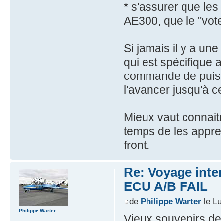
* s'assurer que le
AE300, que le "vot
Si jamais il y a une
qui est spécifique
commande de puiss
l'avancer jusqu'à c
Mieux vaut connaitr
temps de les appren
front.
Re: Voyage inte
ECU A/B FAIL
de
Philippe Warter
le Lu
Philippe Warter
Vieux souvenirs de