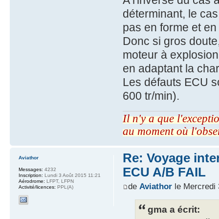
A l'inverse du cas 
déterminant, le cas
pas en forme et en
Donc si gros doute
moteur à explosion,
en adaptant la cha
Les défauts ECU so
600 tr/min).
Il n'y a que l'excepti
au moment où l'obse
Re: Voyage inte
Aviathor
ECU A/B FAIL
Messages:
4232
Inscription:
Lundi 3 Août 2015 11:21
Aérodrome:
LFPT, LFPN
de
Aviathor
le Mercredi 
Activité/licences:
PPL(A)
gma a écrit: