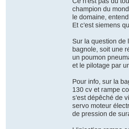
Ce n'est pas du to
champion du monde d
le domaine, entende
Et c'est siemens q
Sur la question de 
bagnole, soit une r
un poumon pneumat
et le pilotage par
Pour info, sur la b
130 cv et rampe co
s'est dépêché de v
servo moteur électr
de pression de sura