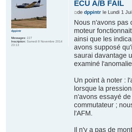
ECU A/B FAIL
de
dppintr
le Lundi 1 Ju
Nous n'avons pas c
moteur fonctionnai
dppintr
ainsi que les indic
Messages:
227
Inscription:
Samedi 8 Novembre 2014
avons supposé qu'il
23:13
saurai davantage u
examiné l'anomalie
Un point à noter : 
lorsque la pression
n'avons essayé de 
commutateur ; nous
l'AFM.
Il n'y a pas de mon