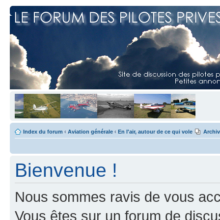
Index du forum
‹
Aviation générale
‹
En l'air, autour de ce qui vole
Archi
Bienvenue !
Nous sommes ravis de vous accuei
Vous êtes sur un forum de discus