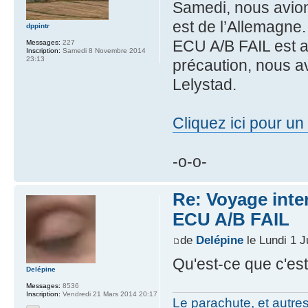
Samedi, nous avion
est de l’Allemagne
dppintr
ECU A/B FAIL est a
Messages:
227
Inscription:
Samedi 8 Novembre 2014
23:13
précaution, nous a
Lelystad.
Cliquez ici pour u
-o-o-
Re: Voyage inte
ECU A/B FAIL
de
Delépine
le Lundi 1 J
Qu'est-ce que c'est
Delépine
Messages:
8536
Inscription:
Vendredi 21 Mars 2014 20:17
Le parachute, et autre