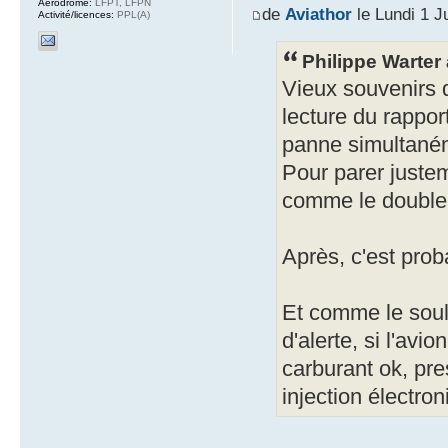
Aérodrome:
LFPT, LFPN
de
Aviathor
le Lundi 1 J
Activité/licences:
PPL(A)
Philippe Warter a
Vieux souvenirs 
lecture du rappo
panne simultaném
Pour parer juste
comme le double
Après, c'est pro
Et comme le soul
d'alerte, si l'avi
carburant ok, pre
injection électron