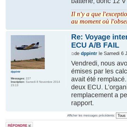
batterie, donc 12 
Il n'y a que l'excepti
au moment où l'obse
Re: Voyage inte
ECU A/B FAIL
de
dppintr
le Samedi 6 J
Vendredi, nous avon
émises par les calc
dppintr
avait été remplacé
Messages:
227
Inscription:
Samedi 8 Novembre 2014
deux ECU. L’organ
23:13
remplacement a per
rapport.
Afficher les messages précédents:
Répondre