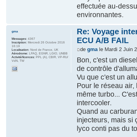
effectuée au-dessus
environnantes.
Re: Voyage inte
gma
ECU A/B FAIL
Messages:
4367
Inscription:
Mercredi 26 Octobre 2016
16:19
de
gma
le Mardi 2 Juin 
Localisation:
Nord de France, UK
Aérodrome:
LFAQ, EGNR, LGIO, UNBB
Activité/licences:
PPL (A), CBIR, VP-RU/
Bon, c'est un dies
VdN, TW
de contrôle d'allum
Vu que c'est un al
Pour le réseau air,
même turbo... C'es
intercooler.
Quand au carburant,
injecteurs, mais si
lyco conti pas du to