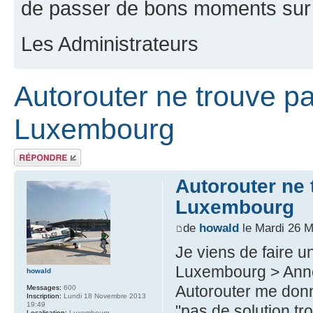
de passer de bons moments sur 
Les Administrateurs
Autorouter ne trouve p
Luxembourg
Répondre
Autorouter ne
Luxembourg
de
howald
le Mardi 26 M
Je viens de faire u
Luxembourg > Anne
howald
Autorouter me donne
Messages:
600
Inscription:
Lundi 18 Novembre 2013
19:49
"pas de solution tr
Localisation:
Luxembourg