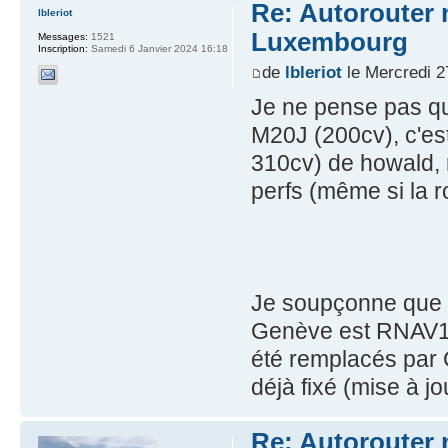
Re: Autorouter 
lbleriot
Luxembourg
Messages:
1521
Inscription:
Samedi 6 Janvier 2024 16:18
de
lbleriot
le Mercredi 2
Je ne pense pas qu
M20J (200cv), c'e
310cv) de howald, m
perfs (même si la r
Je soupçonne que c
Genève est RNAV1 
été remplacés par
déjà fixé (mise à j
Re: Autorouter 