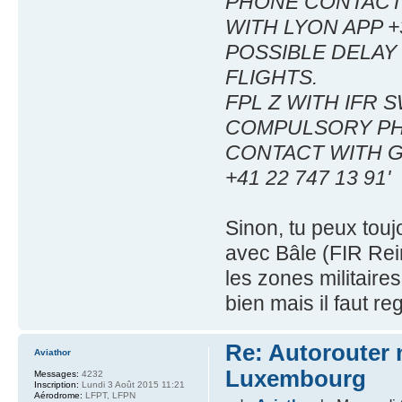
PHONE CONTAC
WITH LYON APP +3
POSSIBLE DELAY
FLIGHTS.
FPL Z WITH IFR 
COMPULSORY P
CONTACT WITH GE
+41 22 747 13
91'
Sinon, tu peux touj
avec Bâle (FIR Rei
les zones militair
bien mais il faut re
Re: Autorouter 
Aviathor
Luxembourg
Messages:
4232
Inscription:
Lundi 3 Août 2015 11:21
Aérodrome:
LFPT, LFPN