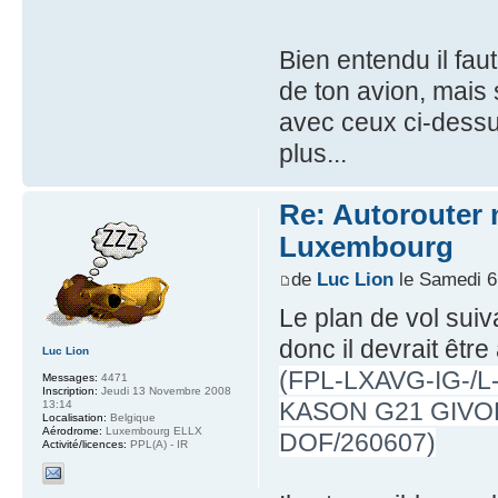
Bien entendu il fau
de ton avion, mais
avec ceux ci-dessu
plus...
Re: Autorouter 
Luxembourg
de
Luc Lion
le Samedi 6
Le plan de vol sui
donc il devrait êtr
Luc Lion
(FPL-LXAVG-IG-/
Messages:
4471
Inscription:
Jeudi 13 Novembre 2008
KASON G21 GIVOR
13:14
Localisation:
Belgique
Aérodrome:
Luxembourg ELLX
DOF/260607)
Activité/licences:
PPL(A) - IR