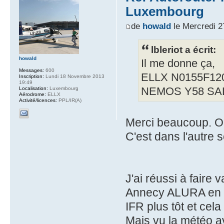
Luxembourg
de
howald
le Mercredi 2
lbleriot a écrit:
howald
Il me donne ça,
Messages:
600
ELLX N0155F12
Inscription:
Lundi 18 Novembre 2013
19:49
Localisation:
Luxembourg
NEMOS Y58 SA
Aérodrome:
ELLX
Activité/licences:
PPL/IR(A)
Merci beaucoup. Ou
C'est dans l'autre s
J'ai réussi à faire 
Annecy ALURA en VF
IFR plus tôt et cel
Mais vu la météo 