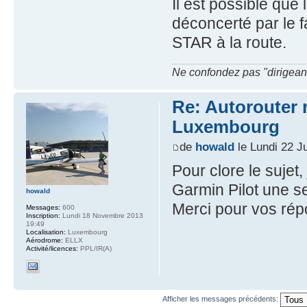
Il est possible que
déconcerté par le f
STAR à la route.
Ne confondez pas "dirigeant" 
Re: Autorouter 
Luxembourg
de
howald
le Lundi 22 J
Pour clore le sujet,
Garmin Pilot une s
howald
Merci pour vos répo
Messages:
600
Inscription:
Lundi 18 Novembre 2013
19:49
Localisation:
Luxembourg
Aérodrome:
ELLX
Activité/licences:
PPL/IR(A)
Afficher les messages précédents: