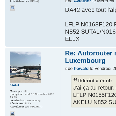
de
Aviathor
le Mercredi 
Activité/licences:
PPL(A)
DA42 avec tout l'a
LFLP N0168F120 
N852 SUTAL/N01
ELLX
Re: Autorouter 
Luxembourg
de
howald
le Vendredi 2
lbleriot a écrit:
howald
J'ai ça au retour,
Messages:
600
LFLP N0155F12
Inscription:
Lundi 18 Novembre 2013
19:49
Localisation:
Luxembourg
AKELU N852 S
Aérodrome:
ELLX
Activité/licences:
PPL/IR(A)