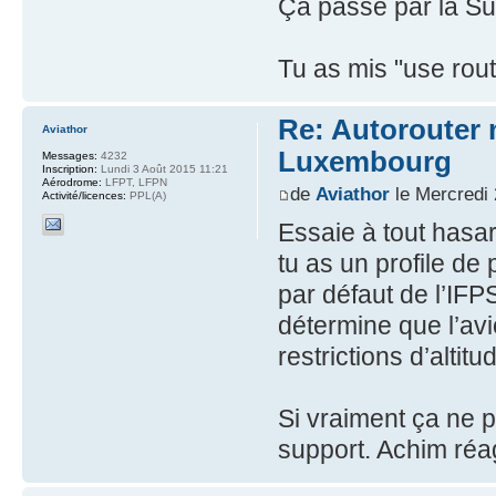
Ça passe par la Sui
Tu as mis "use rou
Re: Autorouter 
Aviathor
Luxembourg
Messages:
4232
Inscription:
Lundi 3 Août 2015 11:21
Aérodrome:
LFPT, LFPN
de
Aviathor
le Mercredi 
Activité/licences:
PPL(A)
Essaie à tout hasa
tu as un profile de 
par défaut de l’IFPS
détermine que l’av
restrictions d’altitu
Si vraiment ça ne p
support. Achim réag