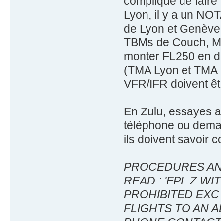
compliqué de fair
Lyon, il y a un NO
de Lyon et Genève
TBMs de Couch, Mer
monter FL250 en dé
(TMA Lyon et TMA 
VFR/IFR doivent êt
En Zulu, essayes au
téléphone ou demand
ils doivent savoir 
PROCEDURES AND
READ : 'FPL Z W
PROHIBITED EXC
FLIGHTS TO AN 