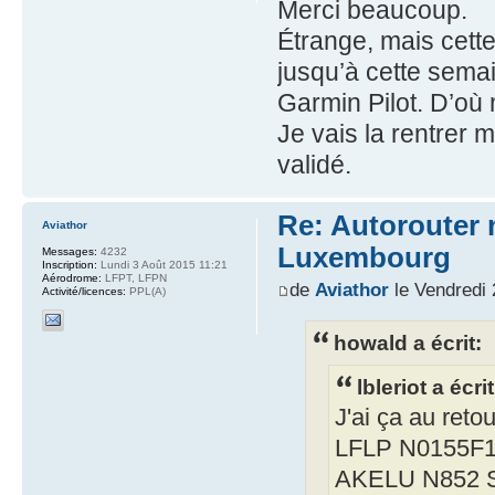
Merci beaucoup.
Étrange, mais cette 
jusqu’à cette semai
Garmin Pilot. D’où
Je vais la rentrer 
validé.
Re: Autorouter 
Aviathor
Luxembourg
Messages:
4232
Inscription:
Lundi 3 Août 2015 11:21
Aérodrome:
LFPT, LFPN
de
Aviathor
le Vendredi 
Activité/licences:
PPL(A)
howald a écrit:
lbleriot a écrit
J'ai ça au reto
LFLP N0155F
AKELU N852 