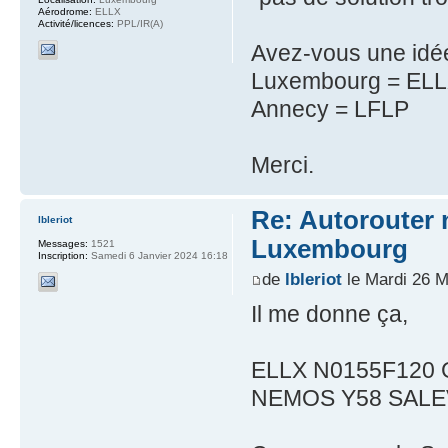
Aérodrome:
ELLX
Activité/licences:
PPL/IR(A)
Avez-vous une idé
Luxembourg = EL
Annecy = LFLP
Merci.
Re: Autorouter 
lbleriot
Luxembourg
Messages:
1521
Inscription:
Samedi 6 Janvier 2024 16:18
de
lbleriot
le Mardi 26 M
Il me donne ça,
ELLX N0155F120 
NEMOS Y58 SALE