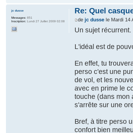
Re: Quel casque
jc dusse
Messages:
851
de
jc dusse
le Mardi 14 
Inscription:
Lundi 27 Juillet 2009 02:08
Un sujet récurrent.
L'idéal est de pouv
En effet, tu trouve
perso c'est une pu
de vol, et les nouv
avec en prime le c
touche (dans mon av
s'arrête sur une or
Bref, à titre perso
confort bien meilleu