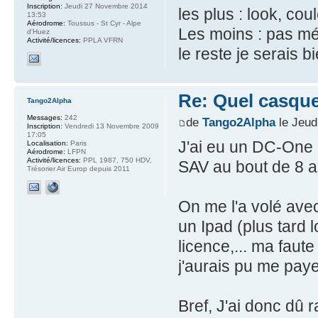
Inscription:
Jeudi 27 Novembre 2014
les plus : look, cou
13:53
Aérodrome:
Toussus - St Cyr - Alpe
Les moins : pas méc
d'Huez
Activité/licences:
PPLA VFRN
le reste je serais b
Re: Quel casque
Tango2Alpha
Messages:
242
de
Tango2Alpha
le Jeud
Inscription:
Vendredi 13 Novembre 2009
17:05
J'ai eu un DC-One q
Localisation:
Paris
Aérodrome:
LFPN
Activité/licences:
PPL 1987, 750 HDV,
SAV au bout de 8 a
Trésorier Air Europ depuis 2011
On me l'a volé avec
un Ipad (plus tard l
licence,... ma faute
j'aurais pu me pay
Bref, J'ai donc dû 