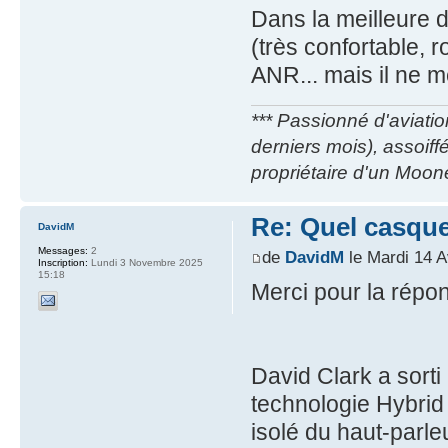
Dans la meilleure d
(très confortable, 
ANR... mais il ne 
*** Passionné d'aviatio
derniers mois), assoif
propriétaire d'un Moon
Re: Quel casque
DavidM
Messages:
2
de
DavidM
le Mardi 14 A
Inscription:
Lundi 3 Novembre 2025
15:18
Merci pour la répo
David Clark a sort
technologie Hybrid 
isolé du haut-parleu