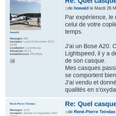
Re: Quel casque
de
howald
le Mardi 26 M
Par expérience, le
celui de votre copi
temps.
howald
Messages:
600
Inscription:
Lundi 18 Novembre 2013
J'ai un Bose A20. 
19:49
Localisation:
Luxembourg
Aérodrome:
ELLX
Lightspeed, il y a 
Activité/licences:
PPL/IR(A)
de son casque.
Mes casques passif
se comportent bien
J'ai vendu et donné
qualités en s'oxydan
Re: Quel casque
René-Pierre Teindas
Messages:
1514
de
René-Pierre Teindas
Inscription:
Samedi 15 Septembre 2007