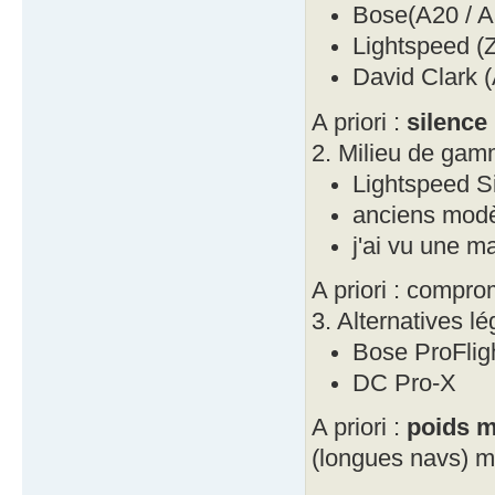
Bose(A20 / A
Lightspeed (Z
David Clark 
A priori :
silence
2. Milieu de ga
Lightspeed S
anciens modè
j'ai vu une m
A priori : compr
3. Alternatives lé
Bose ProFlig
DC Pro-X
A priori :
poids m
(longues navs) ma