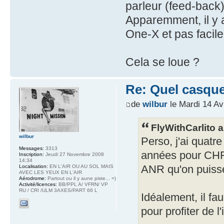
parleur (feed-back
Apparemment, il y 
One-X et pas facile
Cela se loue ?
Re: Quel casque
de
wilbur
le Mardi 14 Av
FlyWithCarlito a 
wilbur
Perso, j'ai quatr
Messages:
3313
années pour CHF 
Inscription:
Jeudi 27 Novembre 2008
14:34
Localisation:
EN L'AIR OU AU SOL MAIS
ANR qu'on puisse
AVEC LES YEUX EN L'AIR
Aérodrome:
Partout ou il y aune piste... =)
Activité/licences:
BB/PPL A/ VFRN/ VP
RU / CRI /ULM 3AXES/PART 66 L
Idéalement, il fau
pour profiter de l