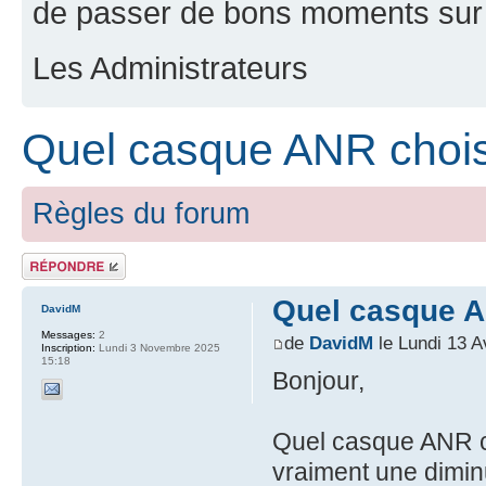
de passer de bons moments sur 
Les Administrateurs
Quel casque ANR chois
Règles du forum
Répondre
Quel casque A
DavidM
Messages:
2
de
DavidM
le Lundi 13 A
Inscription:
Lundi 3 Novembre 2025
15:18
Bonjour,
Quel casque ANR ch
vraiment une diminut