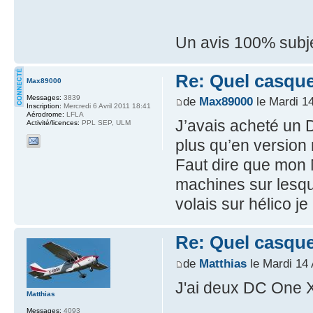
Un avis 100% subje
Re: Quel casque
Max89000
Messages:
3839
de
Max89000
le Mardi 14
Inscription:
Mercredi 6 Avril 2011 18:41
Aérodrome:
LFLA
J’avais acheté un 
Activité/licences:
PPL SEP, ULM
plus qu’en versio
Faut dire que mon
machines sur lesque
volais sur hélico j
Re: Quel casque
de
Matthias
le Mardi 14 
J'ai deux DC One 
Matthias
Messages:
4093