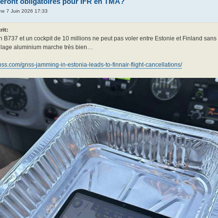
ront obligatoires pour IFR en TMA?
he 7 Juin 2026 17:33
rit:
n B737 et un cockpit de 10 millions ne peut pas voler entre Estonie et Finland san
lage aluminium marche très bien…
gnss.com/gnss-jamming-in-estonia-leads-to-finnair-flight-cancellations/