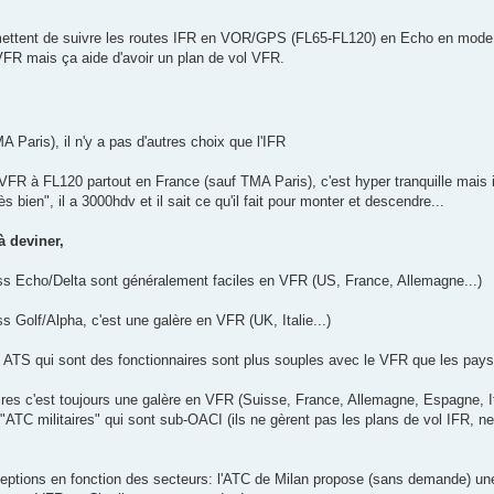
ettent de suivre les routes IFR en VOR/GPS (FL65-FL120) en Echo en mode VF
FR mais ça aide d'avoir un plan de vol VFR.
A Paris), il n'y a pas d'autres choix que l'IFR
l VFR à FL120 partout en France (sauf TMA Paris), c'est hyper tranquille mais
rès bien", il a 3000hdv et il sait ce qu'il fait pour monter et descendre...
 à deviner,
s Echo/Delta sont généralement faciles en VFR (US, France, Allemagne...)
 Golf/Alpha, c'est une galère en VFR (UK, Italie...)
 ATS qui sont des fonctionnaires sont plus souples avec le VFR que les pa
res c'est toujours une galère en VFR (Suisse, France, Allemagne, Espagne, Ital
"ATC militaires" qui sont sub-OACI (ils ne gèrent pas les plans de vol IFR, ne
ceptions en fonction des secteurs: l'ATC de Milan propose (sans demande) u