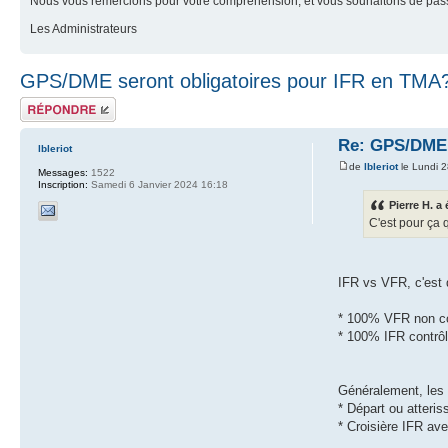
Nous vous remercions pour votre compréhension, et vous souhaitons de pass
Les Administrateurs
GPS/DME seront obligatoires pour IFR en TMA
Répondre
Re: GPS/DME 
lbleriot
de
lbleriot
le Lundi 2
Messages:
1522
Inscription:
Samedi 6 Janvier 2024 16:18
Pierre H. a 
C'est pour ça 
IFR vs VFR, c'est d
* 100% VFR non con
* 100% IFR contrôlé
Généralement, les 
* Départ ou atteris
* Croisière IFR av