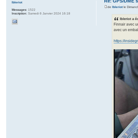
Re: GPS/DME se
lbleriot
de
lbleriot
le Dimanc
Messages:
1522
Inscription:
Samedi 6 Janvier 2024 16:18
lbleriot a éc
Finnair avec u
avec un embal
https://inside