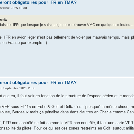
ront obligatoires pour IFR en TMA?
ptembre 2025 10:30
écrit:
fais de l'IFR que lorsque je sais que je peux retrouver VMC en quelques minutes ...
de l'IFR en avion léger n'est pas tellement de voler par mauvais temps, mais pl
en France par exemple...)
ront obligatoires pour IFR en TMA?
 6 Septembre 2025 11:38
 que ça, il faut voir en fonction de la structure de l'espace aérien et le mand
u VFR sous FL115 en Echo & Golf et Delta c'est "presque" la même chose, mai
louse, Bordeaux mais ça pénalise dans dans d'autres en Charlie comme Cann
f, l'IFR non contrôlé se fait comme le VFR non contrôlé, il faut une carte V
nsabilité du pilote. Pour ce qui est des zones restreints en Golf, surtout milit