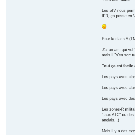
Les SIV nous perm
IFR, ça passe en V
Pour la class A (TM
J'ai un ami qui vo
mais il "s'en sort t
Tout ça est facile
Les pays avec clas
Les pays avec class
Les pays avec des
Les zones-R militai
"faux ATC" ou des 
anglais...)
Mais il y a des ex