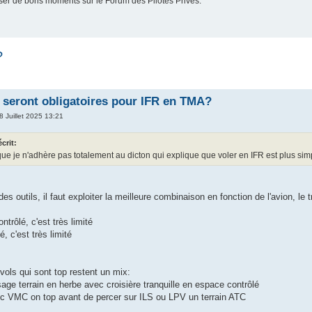
er de bons moments sur le Forum des Pilotes Privés.
?
seront obligatoires pour IFR en TMA?
8 Juillet 2025 13:21
écrit:
que je n'adhère pas totalement au dicton qui explique que voler en IFR est plus si
es outils, il faut exploiter la meilleure combinaison en fonction de l'avion, le 
trôlé, c'est très limité
, c'est très limité
vols qui sont top restent un mix:
sage terrain en herbe avec croisière tranquille en espace contrôlé
ec VMC on top avant de percer sur ILS ou LPV un terrain ATC