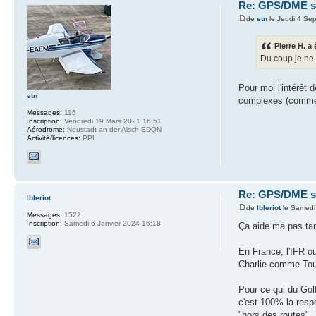
Re: GPS/DME se
de
etn
le Jeudi 4 Se
Pierre H. a 
Du coup je ne 
Pour moi l'intérêt 
etn
complexes (comme 
Messages:
116
Inscription:
Vendredi 19 Mars 2021 16:51
Aérodrome:
Neustadt an der Aisch EDQN
Activité/licences:
PPL
Re: GPS/DME se
lbleriot
de
lbleriot
le Samedi
Messages:
1522
Inscription:
Samedi 6 Janvier 2024 16:18
Ça aide ma pas tant
En France, l'IFR o
Charlie comme Tou
Pour ce qui du Gol
c'est 100% la respo
"hors des routes"