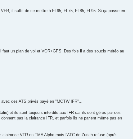
R, il suffit de se mettre à FL65, FL75, FL85, FL95. Si ça passe en
 il faut un plan de vol et VOR+GPS. Des fois il a des soucis météo au
ys avec des ATS privés payé en "MOTW IFR"...
ie) et ils sont toujours interdits aux IFR car ils sont gérés par des
 donnent pas la clairance IFR, et parfois ils ne parlent même pas en
ne clairance VFR en TMA Alpha mais l'ATC de Zurich refuse (après