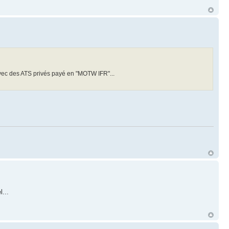
vec des ATS privés payé en "MOTW IFR"...
...