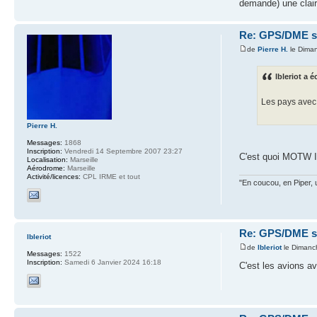
demande) une clai
Re: GPS/DME se
de
Pierre H.
le Dima
lbleriot a éc
Les pays avec 
Pierre H.
Messages:
1868
Inscription:
Vendredi 14 Septembre 2007 23:27
C'est quoi MOTW 
Localisation:
Marseille
Aérodrome:
Marseille
Activité/licences:
CPL IRME et tout
"En coucou, en Piper, 
Re: GPS/DME se
lbleriot
de
lbleriot
le Dimanc
Messages:
1522
Inscription:
Samedi 6 Janvier 2024 16:18
C'est les avions a