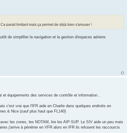
 Ca parait limitant mais ça permet de déjà bien s'amuser !
utôt de simplifier la navigation et la gestion d'espaces aériens
at et équipements des services de contrôle et information...
s c'est vrai que l'IFR aide en Charlie dans quelques endroits en
es & Nice (sauf plus haut que FL140)
FR avec les zones, les NOTAM, lire les AIP-SUP. Le SIV aide un peu mais
aires j'arrive à pénétrer en VFR alors en IFR ils refusent les raccourcis