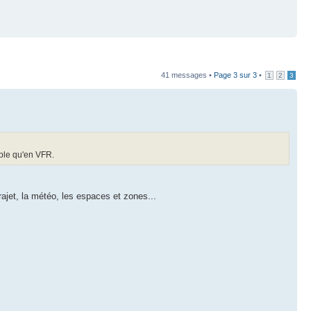
41 messages •
Page
3
sur
3
•
1
2
3
mple qu'en VFR.
trajet, la météo, les espaces et zones...