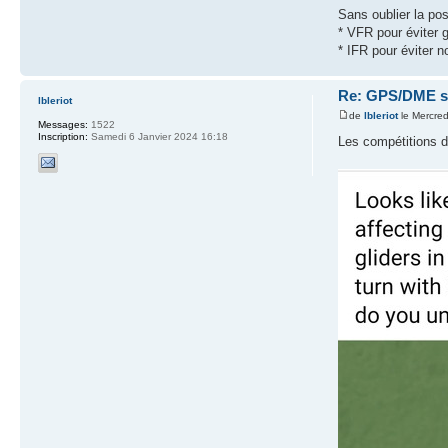
Sans oublier la poss
* VFR pour éviter g
* IFR pour éviter n
Re: GPS/DME se
lbleriot
de
lbleriot
le Mercred
Messages:
1522
Inscription:
Samedi 6 Janvier 2024 16:18
Les compétitions d