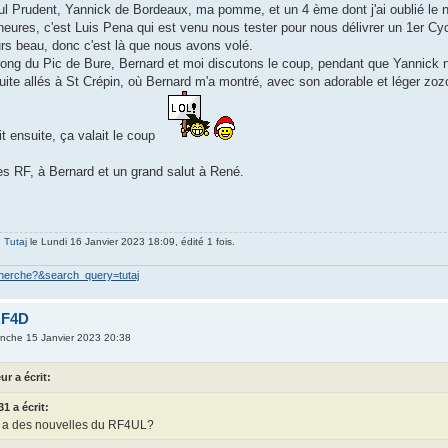
ul Prudent, Yannick de Bordeaux, ma pomme, et un 4 ème dont j'ai oublié le 
eures, c'est Luis Pena qui est venu nous tester pour nous délivrer un 1er Cyc
ours beau, donc c'est là que nous avons volé.
 long du Pic de Bure, Bernard et moi discutons le coup, pendant que Yannick 
e allés à St Crépin, où Bernard m'a montré, avec son adorable et léger zozot
it ensuite, ça valait le coup
s RF, à Bernard et un grand salut à René.
 Tutaj
le Lundi 16 Janvier 2023 18:09, édité 1 fois.
cherche?&search_query=tutaj
RF4D
nche 15 Janvier 2023 20:38
r a écrit:
31 a écrit:
 a des nouvelles du RF4UL?