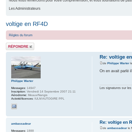
Nous vous remercions pour votre compréhension, et vous souhaitons de pass
Les Administrateurs
voltige en RF4D
Règles du forum
Répondre
Re: voltige e
de
Philippe Warter
l
On en avait parlé i
Philippe Warter
Les signatures sur les
Messages:
14947
Inscription:
Vendredi 14 Septembre 2007 21:11
Aérodrome:
Meaux/Nangis
Activité/licences:
IULM AUTOGIRE PPL
Re: voltige en 
ambassadeur
de
ambassadeur
le 
Messages:
1888