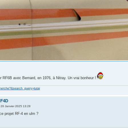
r RF6B avec Bernard, en 1976, à Nitray. Un vrai bonheur !
cherche?&search_query=tutaj
RF4D
 20 Janvier 2025 13:28
ce projet RF-4 en ulm ?