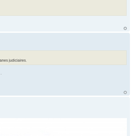
anes judiciaires.
s…