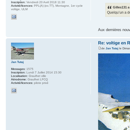
Inscription:
Vendredi 20 Avril 2018 11:30
Activité/licences:
PPL(A) (ex.TT), Montagne, 1er cycle
Gilles131 a 
voltige, ULM
Quelqu’un a d
Aux dernières nouv
Re: voltige en 
de
Jan Tutaj
le Dima
Jan Tutaj
Messages:
1575
Inscription:
Lundi 7 Juillet 2014 15:30
Localisation:
Graulhet ville
Aérodrome:
Graulhet LFCQ
Activité/licences:
pilote privé