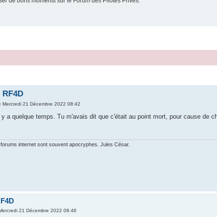
er de bons moments sur le Forum des Pilotes Privés.
n RF4D
e Mercredi 21 Décembre 2022 08:42
l y a quelque temps. Tu m'avais dit que c'était au point mort, pour cause de ch
 forums internet sont souvent apocryphes. Jules César.
RF4D
Mercredi 21 Décembre 2022 08:46