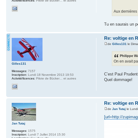
Activité/licences:
Pilote de Bücker… et autres
Aux dernières 
Tu en saurais un p
Re: voltige en 
de
Gilles131
le Dima
Philippe Wa
On en avait pa
Gilles131
Messages:
7157
C’est Paul Prudent
Inscription:
Lundi 18 Novembre 2013 19:53
Activité/licences:
Pilote de Bücker… et autres
Quel dommage!
Re: voltige en 
de
Jan Tutaj
le Lundi
[url=http://zupima
Jan Tutaj
Messages:
1575
Inscription:
Lundi 7 Juillet 2014 15:30