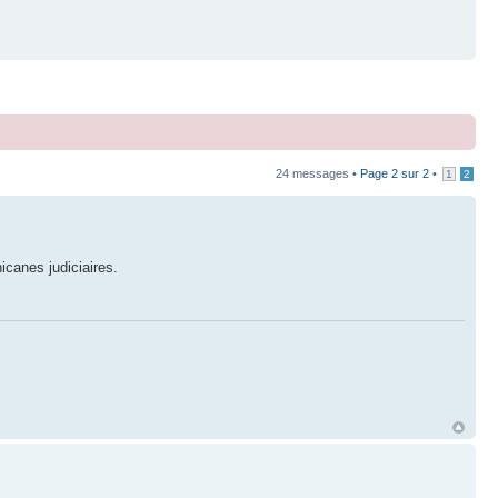
24 messages •
Page
2
sur
2
•
1
2
icanes judiciaires.