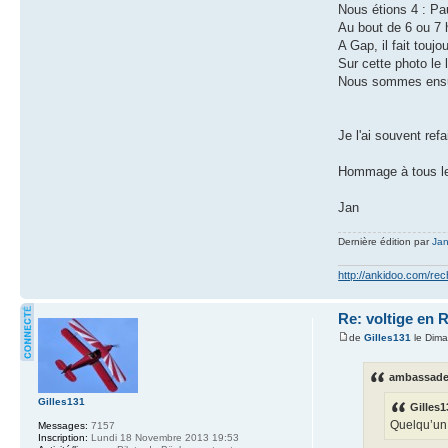
Nous étions 4 : Pa
Au bout de 6 ou 7 h
A Gap, il fait touj
Sur cette photo le
Nous sommes ensuit
Je l'ai souvent refa
Hommage à tous le
Jan
Dernière édition par
Jan
http://ankidoo.com/re
Re: voltige en 
de
Gilles131
le Dima
ambassadeu
Gilles131
Gilles1
Quelqu’un
Messages:
7157
Inscription:
Lundi 18 Novembre 2013 19:53