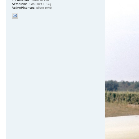
Localisation:
Graulhet ville
Aérodrome:
Graulhet LFCQ
Activité/licences:
pilote privé