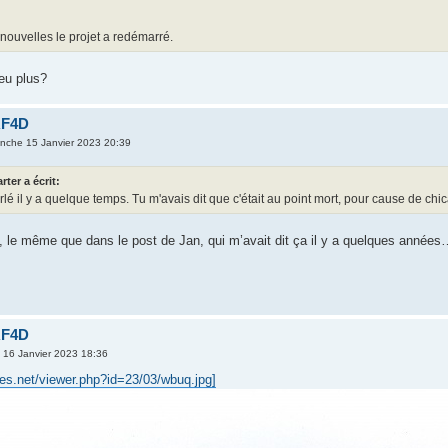
nouvelles le projet a redémarré.
eu plus?
RF4D
nche 15 Janvier 2023 20:39
rter a écrit:
rlé il y a quelque temps. Tu m'avais dit que c'était au point mort, pour cause de chic
, le même que dans le post de Jan, qui m’avait dit ça il y a quelques année
RF4D
 16 Janvier 2023 18:36
ges.net/viewer.php?id=23/03/wbuq.jpg]