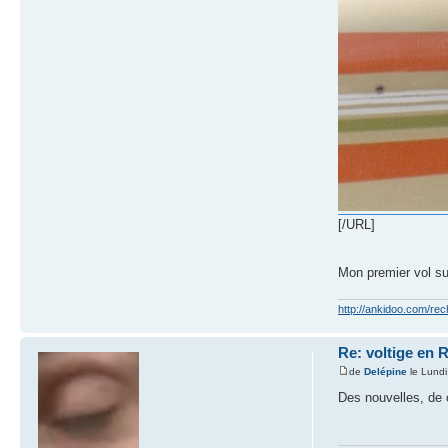
[/URL]
Mon premier vol su
http://ankidoo.com/re
Re: voltige en 
de
Delépine
le Lundi
Des nouvelles, de 