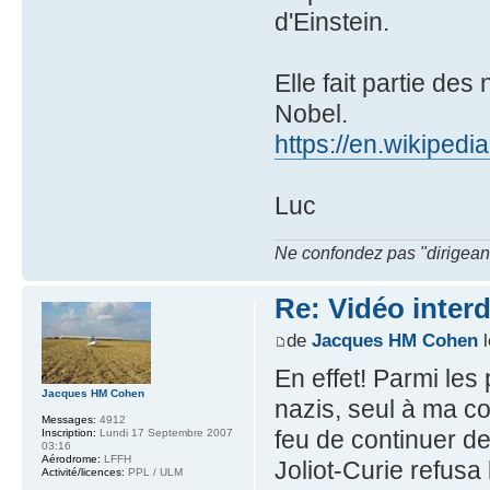
d'Einstein.
Elle fait partie de
Nobel.
https://en.wikipedi
Luc
Ne confondez pas "dirigeant" 
Re: Vidéo inter
de
Jacques HM Cohen
l
En effet! Parmi les
Jacques HM Cohen
nazis, seul à ma c
Messages:
4912
feu de continuer des
Inscription:
Lundi 17 Septembre 2007
03:16
Aérodrome:
LFFH
Joliot-Curie refusa
Activité/licences:
PPL / ULM