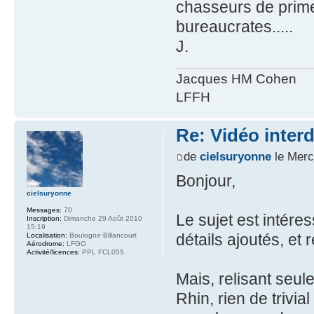
chasseurs de prime
bureaucrates.....
J.
Jacques HM Cohen
LFFH
Re: Vidéo inter
de
cielsuryonne
le Merc
Bonjour,
cielsuryonne
Messages:
70
Le sujet est intéress
Inscription:
Dimanche 29 Août 2010
15:19
détails ajoutés, et 
Localisation:
Boulogne-Billancourt
Aérodrome:
LFGO
Activité/licences:
PPL FCL055
Mais, relisant seul
Rhin, rien de trivia