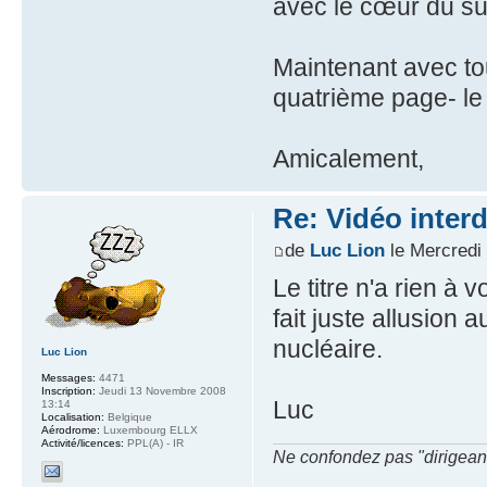
avec le cœur du suj
Maintenant avec to
quatrième page- le 
Amicalement,
Re: Vidéo inter
de
Luc Lion
le Mercredi
Le titre n'a rien à
fait juste allusion 
nucléaire.
Luc Lion
Messages:
4471
Inscription:
Jeudi 13 Novembre 2008
Luc
13:14
Localisation:
Belgique
Aérodrome:
Luxembourg ELLX
Activité/licences:
PPL(A) - IR
Ne confondez pas "dirigeant" 