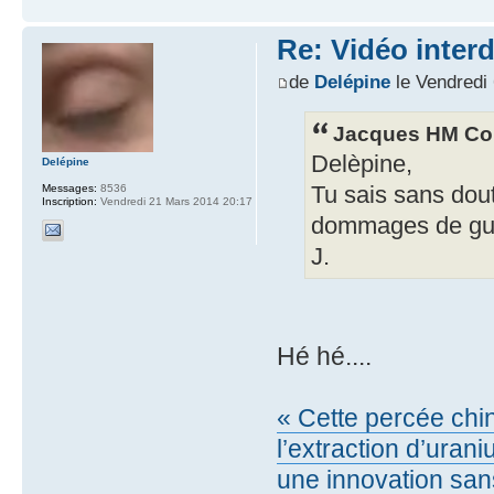
Re: Vidéo inter
de
Delépine
le Vendredi
Jacques HM Coh
Delèpine,
Delépine
Messages:
8536
Tu sais sans dou
Inscription:
Vendredi 21 Mars 2014 20:17
dommages de guer
J.
Hé hé....
« Cette percée chin
l’extraction d’uran
une innovation san