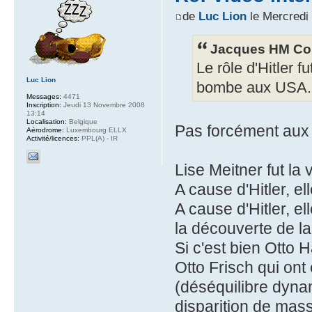
de
Luc Lion
le Mercredi
Jacques HM Coh
Le rôle d'Hitler fu
Luc Lion
bombe aux USA.
Messages:
4471
Inscription:
Jeudi 13 Novembre 2008
13:14
Localisation:
Belgique
Pas forcément aux
Aérodrome:
Luxembourg ELLX
Activité/licences:
PPL(A) - IR
Lise Meitner fut la
A cause d'Hitler, el
A cause d'Hitler, 
la découverte de la
Si c'est bien Otto H
Otto Frisch qui ont
(déséquilibre dynam
disparition de mas