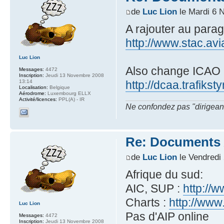
de
Luc Lion
le Mardi 6 
A rajouter au para
http://www.stac.avia
Luc Lion
Also change ICAO li
Messages:
4472
Inscription:
Jeudi 13 Novembre 2008
13:14
http://dcaa.trafiks
Localisation:
Belgique
Aérodrome:
Luxembourg ELLX
Activité/licences:
PPL(A) - IR
Ne confondez pas "dirigeant" 
Re: Documents A
de
Luc Lion
le Vendredi
Afrique du sud:
AIC, SUP :
http://
Charts :
http://www
Luc Lion
Pas d'AIP online
Messages:
4472
Inscription:
Jeudi 13 Novembre 2008