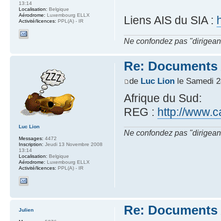
13:14
Localisation:
Belgique
Aérodrome:
Luxembourg ELLX
Liens AIS du SIA :
Activité/licences:
PPL(A) - IR
Ne confondez pas "dirigeant" 
Re: Documents A
de
Luc Lion
le Samedi 2
Afrique du Sud:
REG :
http://www.
Luc Lion
Ne confondez pas "dirigeant" 
Messages:
4472
Inscription:
Jeudi 13 Novembre 2008
13:14
Localisation:
Belgique
Aérodrome:
Luxembourg ELLX
Activité/licences:
PPL(A) - IR
Re: Documents A
Julien