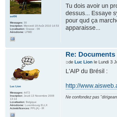
Tu dois avoir un pr
dessus... Essaye sy
aol06
pour qud ça marche.
Messages:
30
Inscription:
Mercredi 18 Août 2010 14:53
apparaisse...
Localisation:
Grasse - 06
Aérodrome:
LFMD
Re: Documents A
de
Luc Lion
le Lundi 3 J
L'AIP du Brésil :
http://www.aisweb.
Luc Lion
Messages:
4472
Inscription:
Jeudi 13 Novembre 2008
Ne confondez pas "dirigeant" 
13:14
Localisation:
Belgique
Aérodrome:
Luxembourg ELLX
Activité/licences:
PPL(A) - IR