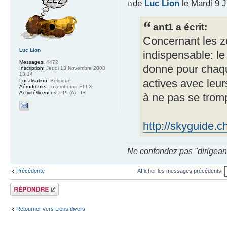
de
Luc Lion
le Mardi 9 J
ant1 a écrit:
Concernant les zo
Luc Lion
indispensable: le
Messages:
4472
donne pour chaque
Inscription:
Jeudi 13 Novembre 2008
13:14
actives avec leurs
Localisation:
Belgique
Aérodrome:
Luxembourg ELLX
Activité/licences:
PPL(A) - IR
à ne pas se trom
http://skyguide.c
Ne confondez pas "dirigeant" 
Précédente
Afficher les messages précédents:
Répondre
Retourner vers Liens divers