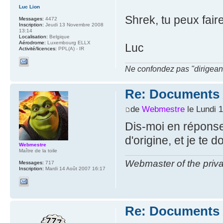
Luc Lion
Shrek, tu peux fai
Messages:
4472
Inscription:
Jeudi 13 Novembre 2008
13:14
Localisation:
Belgique
Aérodrome:
Luxembourg ELLX
Luc
Activité/licences:
PPL(A) - IR
Ne confondez pas "dirigeant" 
Re: Documents A
de
Webmestre
le Lundi 
Dis-moi en réponse
d'origine, et je te
Webmestre
Maître de la toile
Webmaster of the priva
Messages:
717
Inscription:
Mardi 14 Août 2007 16:17
Re: Documents A