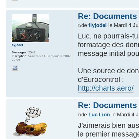
Re: Documents A
de
flyjodel
le Mardi 4 Ju
Luc, ne pourrais-tu
formatage des donn
flyjodel
message initial pou
Messages:
2542
Inscription:
Vendredi 14 Septembre 2007
20:06
Une source de donn
d'Eurocontrol :
http://charts.aero/
Re: Documents A
de
Luc Lion
le Mardi 4 J
J'aimerais bien auss
le premier messag