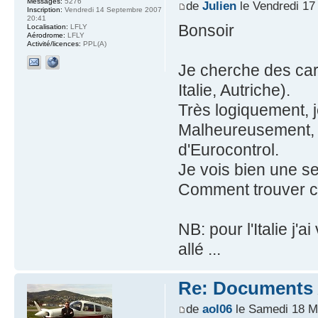
Messages:
5276
de
Julien
le Vendredi 17
Inscription:
Vendredi 14 Septembre 2007
20:41
Bonsoir
Localisation:
LFLY
Aérodrome:
LFLY
Activité/licences:
PPL(A)
Je cherche des ca
Italie, Autriche).
Très logiquement, je
Malheureusement, j
d'Eurocontrol.
Je vois bien une se
Comment trouver c
NB: pour l'Italie j'
allé ...
Re: Documents A
de
aol06
le Samedi 18 M