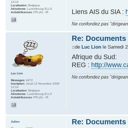
13:14
Localisation:
Belgique
Aérodrome:
Luxembourg ELLX
Liens AIS du SIA :
Activité/licences:
PPL(A) - IR
Ne confondez pas "dirigeant" 
Re: Documents A
de
Luc Lion
le Samedi 2
Afrique du Sud:
REG :
http://www.
Luc Lion
Ne confondez pas "dirigeant" 
Messages:
4472
Inscription:
Jeudi 13 Novembre 2008
13:14
Localisation:
Belgique
Aérodrome:
Luxembourg ELLX
Activité/licences:
PPL(A) - IR
Re: Documents A
Julien