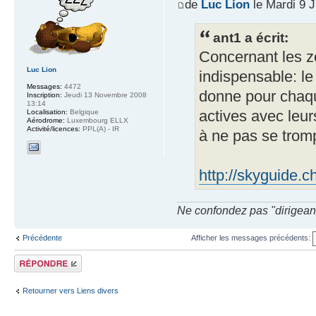
de
Luc Lion
le Mardi 9 J
ant1 a écrit:
Concernant les zo
Luc Lion
indispensable: le
Messages:
4472
donne pour chaque
Inscription:
Jeudi 13 Novembre 2008
13:14
actives avec leurs
Localisation:
Belgique
Aérodrome:
Luxembourg ELLX
Activité/licences:
PPL(A) - IR
à ne pas se trom
http://skyguide.c
Ne confondez pas "dirigeant" 
Précédente
Afficher les messages précédents:
Répondre
Retourner vers Liens divers