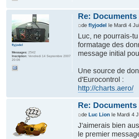
Re: Documents A
de
flyjodel
le Mardi 4 Ju
Luc, ne pourrais-tu
formatage des donn
flyjodel
message initial pou
Messages:
2542
Inscription:
Vendredi 14 Septembre 2007
20:06
Une source de donn
d'Eurocontrol :
http://charts.aero/
Re: Documents A
de
Luc Lion
le Mardi 4 J
J'aimerais bien auss
le premier messag