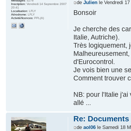
Messages:
5276
de
Julien
le Vendredi 17
Inscription:
Vendredi 14 Septembre 2007
20:41
Bonsoir
Localisation:
LFLY
Aérodrome:
LFLY
Activité/licences:
PPL(A)
Je cherche des ca
Italie, Autriche).
Très logiquement, je
Malheureusement, j
d'Eurocontrol.
Je vois bien une se
Comment trouver c
NB: pour l'Italie j'
allé ...
Re: Documents A
de
aol06
le Samedi 18 M