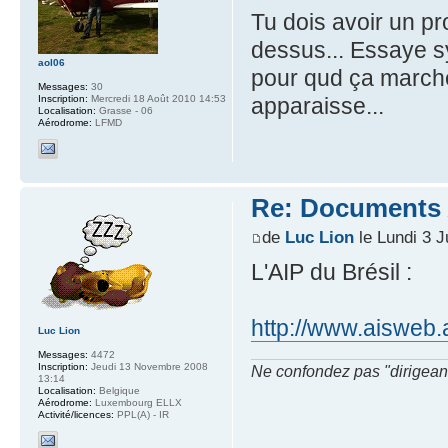
Tu dois avoir un pr
dessus... Essaye sy
aol06
pour qud ça marche.
Messages:
30
Inscription:
Mercredi 18 Août 2010 14:53
apparaisse...
Localisation:
Grasse - 06
Aérodrome:
LFMD
Re: Documents A
de
Luc Lion
le Lundi 3 J
L'AIP du Brésil :
http://www.aisweb.
Luc Lion
Messages:
4472
Inscription:
Jeudi 13 Novembre 2008
Ne confondez pas "dirigeant" 
13:14
Localisation:
Belgique
Aérodrome:
Luxembourg ELLX
Activité/licences:
PPL(A) - IR