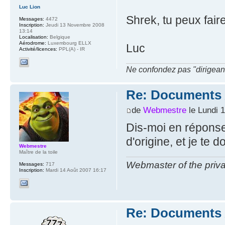
Luc Lion
Shrek, tu peux fai
Messages:
4472
Inscription:
Jeudi 13 Novembre 2008
13:14
Localisation:
Belgique
Aérodrome:
Luxembourg ELLX
Luc
Activité/licences:
PPL(A) - IR
Ne confondez pas "dirigeant" 
Re: Documents A
de
Webmestre
le Lundi 
Dis-moi en réponse
d'origine, et je te
Webmestre
Maître de la toile
Webmaster of the priva
Messages:
717
Inscription:
Mardi 14 Août 2007 16:17
Re: Documents A