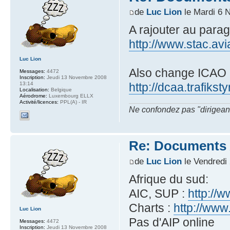
de
Luc Lion
le Mardi 6 
A rajouter au para
http://www.stac.avia
Luc Lion
Also change ICAO li
Messages:
4472
Inscription:
Jeudi 13 Novembre 2008
13:14
http://dcaa.trafiks
Localisation:
Belgique
Aérodrome:
Luxembourg ELLX
Activité/licences:
PPL(A) - IR
Ne confondez pas "dirigeant" 
Re: Documents A
de
Luc Lion
le Vendredi
Afrique du sud:
AIC, SUP :
http://
Charts :
http://www
Luc Lion
Pas d'AIP online
Messages:
4472
Inscription:
Jeudi 13 Novembre 2008