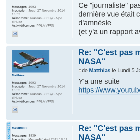
Ce "journaliste" pas
Messages:
4093
Inscription:
Jeudi 27 Novembre 2014
dernière vue était c
13:53
Aérodrome:
Toussus - St Cyr - Alpe
d'amnésie.
d'Huez
Activité/licences:
PPLA VFRN
(et y'a un rapport a
Re: "C'est pas mo
NASA"
de
Matthias
le Lundi 5 J
Matthias
Y'a une suite
Messages:
4093
Inscription:
Jeudi 27 Novembre 2014
https://www.youtu
13:53
Aérodrome:
Toussus - St Cyr - Alpe
d'Huez
Activité/licences:
PPLA VFRN
Re: "C'est pas mo
Max89000
NASA"
Messages:
3839
Inscription:
Mercredi 6 Avril 2011 18:41