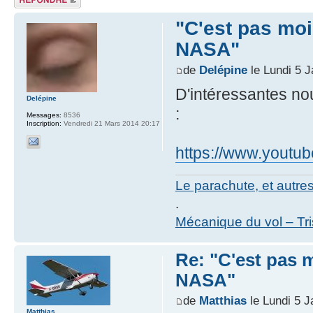
"C'est pas moi 
NASA"
de
Delépine
le Lundi 5 J
D'intéressantes nou
Delépine
:
Messages:
8536
Inscription:
Vendredi 21 Mars 2014 20:17
https://www.yout
Le parachute, et autre
.
Mécanique du vol – Tr
Re: "C'est pas mo
NASA"
de
Matthias
le Lundi 5 J
Matthias