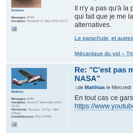
Il n'y a pas qu'à l
Delépine
qui fait que je me
Messages:
8536
Inscription:
Vendredi 21 Mars 2014 20:17
alternatives.
Le parachute, et autre
.
Mécanique du vol – Tr
Re: "C'est pas mo
NASA"
de
Matthias
le Mercredi 
Matthias
En tout cas ce gars
Messages:
4093
Inscription:
Jeudi 27 Novembre 2014
https://www.yout
13:53
Aérodrome:
Toussus - St Cyr - Alpe
d'Huez
Activité/licences:
PPLA VFRN