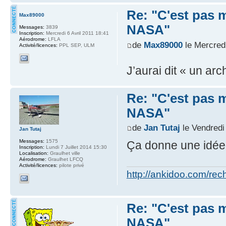
Re: "C'est pas mo
Max89000
NASA"
Messages:
3839
Inscription:
Mercredi 6 Avril 2011 18:41
Aérodrome:
LFLA
de
Max89000
le Mercredi
Activité/licences:
PPL SEP, ULM
J’aurai dit « un ar
Re: "C'est pas mo
NASA"
de
Jan Tutaj
le Vendredi
Jan Tutaj
Messages:
1575
Ça donne une idée d
Inscription:
Lundi 7 Juillet 2014 15:30
Localisation:
Graulhet ville
Aérodrome:
Graulhet LFCQ
Activité/licences:
pilote privé
http://ankidoo.com/re
Re: "C'est pas mo
NASA"