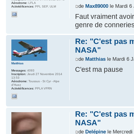
Aérodrome:
LFLA
de
Max89000
le Mardi 6 
Activité/licences:
PPL SEP, ULM
Faut vraiment avoir
genre de conneri
Re: "C'est pas mo
NASA"
de
Matthias
le Mardi 6 J
Matthias
C'est ma pause
Messages:
4093
Inscription:
Jeudi 27 Novembre 2014
13:53
Aérodrome:
Toussus - St Cyr - Alpe
d'Huez
Activité/licences:
PPLA VFRN
Re: "C'est pas mo
NASA"
de
Delépine
le Mercredi 