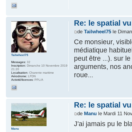
Re: le spatial v
de
Tailwheel75
le Diman
Ce monsieur, visib
médiatique habituel
Tailwheel75
peut être ...). su
Messages:
32
arguments, nos anc
Inscription:
Dimanche 10 Novembre 2019
21:20
Localisation:
Charente maritime
roue...
Aérodrome:
LFDN
Activité/licences:
PPL/A
Re: le spatial v
de
Manu
le Mardi 11 No
J'ai jamais pu le bl
Manu