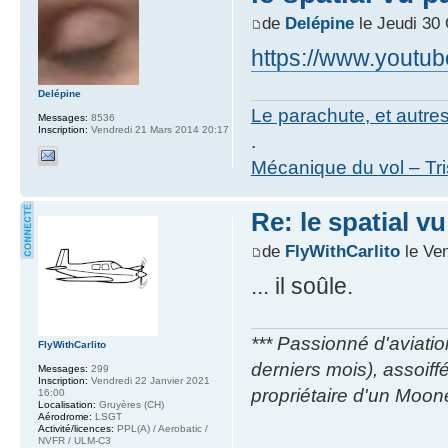
de
Delépine
le Jeudi 30
https://www.yout
Delépine
Le parachute, et autre
Messages:
8536
Inscription:
Vendredi 21 Mars 2014 20:17
.
Mécanique du vol – Tr
Re: le spatial v
de
FlyWithCarlito
le Ven
... il soûle.
*** Passionné d'aviatio
FlyWithCarlito
derniers mois), assoif
Messages:
299
Inscription:
Vendredi 22 Janvier 2021
propriétaire d'un Moon
16:00
Localisation:
Gruyères (CH)
Aérodrome:
LSGT
Activité/licences:
PPL(A) / Aerobatic /
NVFR / ULM-C3