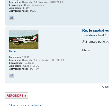
Inscription:
Dimanche 10 Novembre 2019 21:20
Localisation:
Charente maritime
Aérodrome:
LFDN
Activité/licences:
PPL/A
Re: le spatial 
de
Manu
le Mardi 11
J'ai jamais pu le bl
Manu
Manu
Messages:
10031
Inscription:
Dimanche 16 Septembre 2007 09:39
Localisation:
Toulouse
Aérodrome:
Gaillac - LFDG
Activité/licences:
PPL - VV
Affic
Répondre
Retourner vers Liens divers