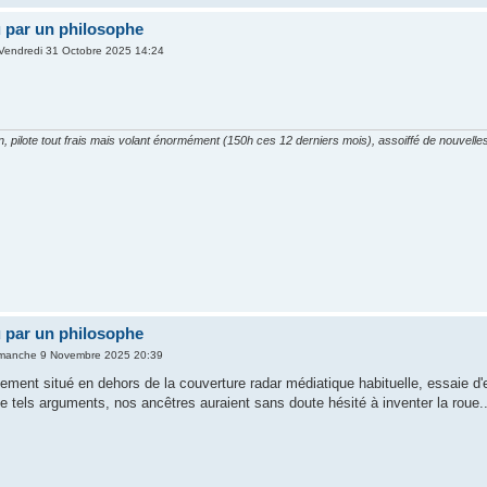
vu par un philosophe
Vendredi 31 Octobre 2025 14:24
on, pilote tout frais mais volant énormément (150h ces 12 derniers mois), assoiffé de nouvel
vu par un philosophe
imanche 9 Novembre 2025 20:39
ement situé en dehors de la couverture radar médiatique habituelle, essaie d'
els arguments, nos ancêtres auraient sans doute hésité à inventer la roue..