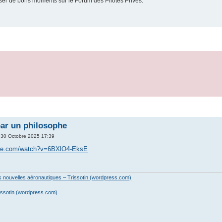
er de bons moments sur le Forum des Pilotes Privés.
 par un philosophe
 30 Octobre 2025 17:39
ube.com/watch?v=6BXlO4-EksE
es nouvelles aéronautiques – Trissotin (wordpress.com)
issotin (wordpress.com)