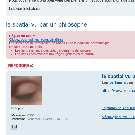
Nous vous remercions pour votre compréhension, et vous souhaitons de pass
Les Administrateurs
le spatial vu par un philosophe
Règles du forum
Cliquez pour voir les règles détaillées
Les liens sont de préférence en liaison avec le domaine aéronautique.
Ne sont PAS acceptés :
Les liens menant à des téléchargements de logiciels
Les liens contrevenant aux règles générales du forum
Répondre
le spatial vu
de
Delépine
le Jeudi
https://www.yout
Le parachute, et autr
Delépine
.
Messages:
8536
Mécanique du vol – Tr
Inscription:
Vendredi 21 Mars 2014 20:17