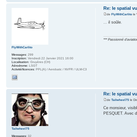
Re: le spatial 
de
FlyWithCarlito
le 
... il soûle.
*** Passionné d'aviati
FlyWithCarlito
Messages:
299
Inscription:
Vendredi 22 Janvier 2021 16:00
Localisation:
Gruyères (CH)
Aérodrome:
LSGT
Activité/licences:
PPL(A) / Aerobatic / NVFR / ULM-C3
Re: le spatial 
de
Tailwheel75
le D
Ce monsieur, visibl
PESQUET. Avec de t
Tailwheel75
Messages:
32