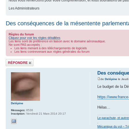
Nous vous remercions pour votre compréhension, et vous souhaitons de pass
Les Administrateurs
Des conséquences de la mésentente parlementa
Règles du forum
Cliquez pour voir les règles détaillées
Les liens sont de préférence en liaison avec le domaine aéronautique.
Ne sont PAS acceptés :
Les liens menant à des téléchargements de logiciels
Les liens contrevenant aux règles générales du forum
Répondre
Des conséque
de
Delépine
le Jeudi
Le budget de la Déf
https://www.france
Delépine
Hélas...
Messages:
8536
Inscription:
Vendredi 21 Mars 2014 20:17
Le parachute, et autr
.
Mécanique du vol – Tr