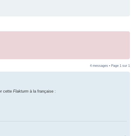
4 messages • Page
1
sur
1
er cette
Flakturm
à la française :