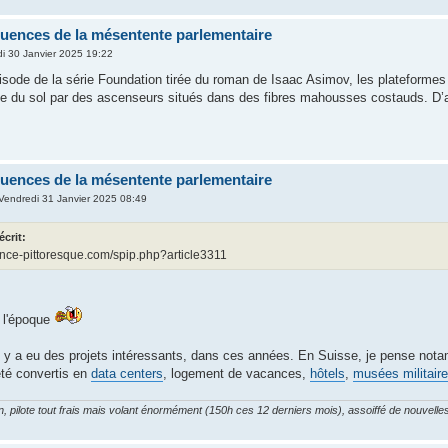
uences de la mésentente parlementaire
di 30 Janvier 2025 19:22
isode de la série Foundation tirée du roman de Isaac Asimov, les plateformes
 du sol par des ascenseurs situés dans des fibres mahousses costauds. D’ail
uences de la mésentente parlementaire
Vendredi 31 Janvier 2025 08:49
écrit:
ance-pittoresque.com/spip.php?article3311
e l'époque
'il y a eu des projets intéressants, dans ces années. En Suisse, je pense no
té convertis en
data centers
, logement de vacances,
hôtels
,
musées militair
on, pilote tout frais mais volant énormément (150h ces 12 derniers mois), assoiffé de nouvel