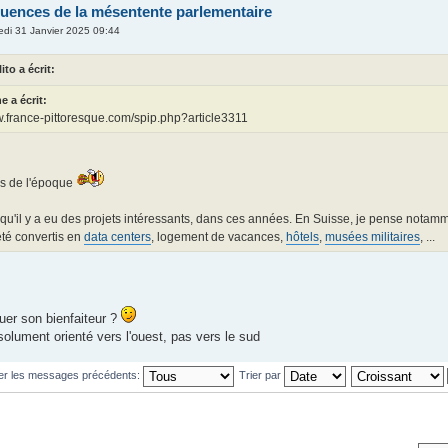
uences de la mésentente parlementaire
edi 31 Janvier 2025 09:44
ito a écrit:
e a écrit:
w.france-pittoresque.com/spip.php?article3311
es de l'époque
i qu'il y a eu des projets intéressants, dans ces années. En Suisse, je pense nota
té convertis en
data centers
, logement de vacances,
hôtels
,
musées militaires
, ...
quer son bienfaiteur ?
olument orienté vers l'ouest, pas vers le sud
her les messages précédents:
Trier par