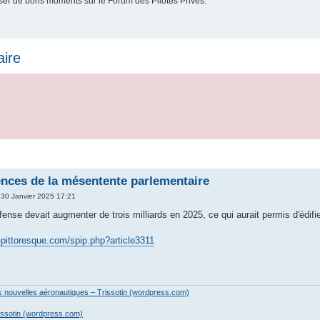
er de bons moments sur le Forum des Pilotes Privés.
ire
nces de la mésentente parlementaire
 30 Janvier 2025 17:21
ense devait augmenter de trois milliards en 2025, ce qui aurait permis d'édifi
-pittoresque.com/spip.php?article3311
es nouvelles aéronautiques – Trissotin (wordpress.com)
issotin (wordpress.com)