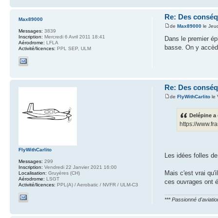
Re: Des conséq
Max89000
de
Max89000
le Jeu
Messages:
3839
Inscription:
Mercredi 6 Avril 2011 18:41
Dans le premier ép
Aérodrome:
LFLA
basse. On y accède
Activité/licences:
PPL SEP, ULM
Re: Des conséq
de
FlyWithCarlito
le 
Delépine a 
https://www.fr
FlyWithCarlito
Les idées folles d
Messages:
299
Inscription:
Vendredi 22 Janvier 2021 16:00
Mais c'est vrai qu
Localisation:
Gruyères (CH)
Aérodrome:
LSGT
ces ouvrages ont é
Activité/licences:
PPL(A) / Aerobatic / NVFR / ULM-C3
*** Passionné d'aviati