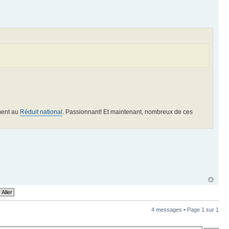
mment au
Réduit national
. Passionnant! Et maintenant, nombreux de ces
4 messages • Page
1
sur
1