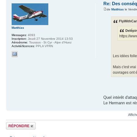
Re: Des conséq
de
Matthias
le Vendr
FlyWithCarl
Matthias
Delépin
Messages:
4093
https://ww
Inscription:
Jeudi 27 Novembre 2014 13:53
Aérodrome:
Toussus - St Cyr - Alpe d'Huez
Activité/licences:
PPLA VFRN
Les idées foll
Mais c'est vra
ouvrages ont é
Quel intérêt d'atta
Le Hermann est rés
Affic
Répondre