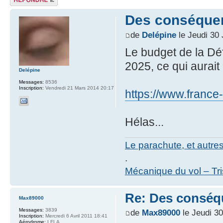
Des conséquen
de
Delépine
le Jeudi 30 
Le budget de la Déf
2025, ce qui aurait 
Delépine
Messages:
8536
Inscription:
Vendredi 21 Mars 2014 20:17
https://www.france
Hélas...
Le parachute, et autre
.
Mécanique du vol – Tr
Re: Des conséq
Max89000
Messages:
3839
de
Max89000
le Jeudi 30
Inscription:
Mercredi 6 Avril 2011 18:41
Aérodrome:
LFLA