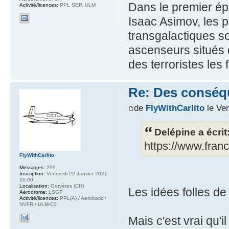
Dans le premier ép
Activité/licences:
PPL SEP, ULM
Isaac Asimov, les 
transgalactiques s
ascenseurs situés 
des terroristes les
Re: Des conséq
de
FlyWithCarlito
le Ven
Delépine a écrit
https://www.fran
FlyWithCarlito
Messages:
299
Inscription:
Vendredi 22 Janvier 2021
16:00
Localisation:
Gruyères (CH)
Les idées folles d
Aérodrome:
LSGT
Activité/licences:
PPL(A) / Aerobatic /
NVFR / ULM-C3
Mais c'est vrai qu'i