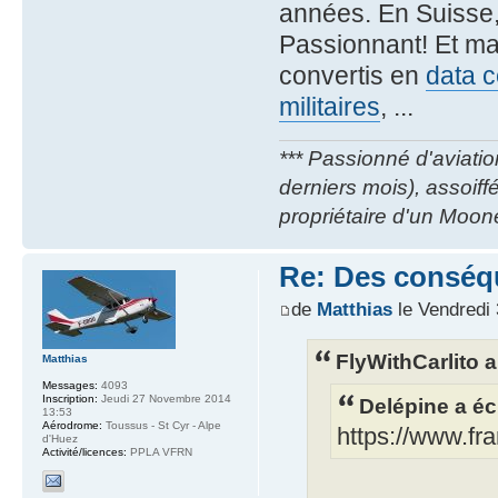
années. En Suisse
Passionnant! Et ma
convertis en
data c
militaires
, ...
*** Passionné d'aviatio
derniers mois), assoif
propriétaire d'un Moon
Re: Des conséq
de
Matthias
le Vendredi 
FlyWithCarlito a 
Matthias
Messages:
4093
Inscription:
Jeudi 27 Novembre 2014
Delépine a écr
13:53
Aérodrome:
Toussus - St Cyr - Alpe
https://www.fr
d'Huez
Activité/licences:
PPLA VFRN