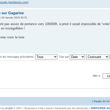
issotin (wordpress.com)
 sur Gagarine
i 29 Janvier 2025 00:51
nt pas assez de portance vers 100000ft, à priori il serait impossible de “vole
 en montgolfière !
uveau sous la lune
her les messages précédents:
Trier par
Aller à:
L'équipe du fo
d by
phpBB
© 2007 • Illustrations © Alex Zainal • Administré par des bénévoles •
PARTICIPER AU