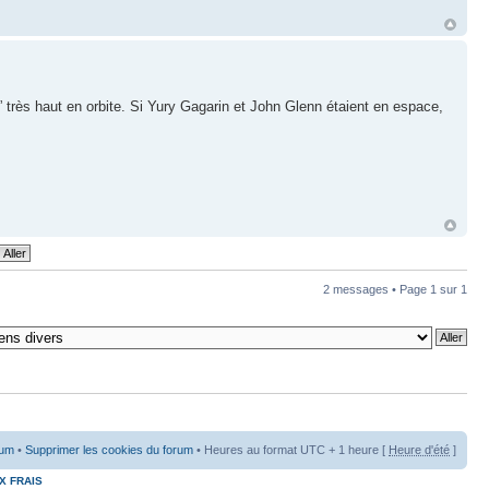
r” très haut en orbite. Si Yury Gagarin et John Glenn étaient en espace,
2 messages • Page
1
sur
1
rum
•
Supprimer les cookies du forum
• Heures au format UTC + 1 heure [
Heure d'été
]
X FRAIS