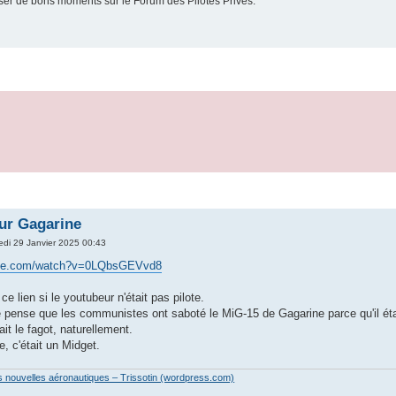
er de bons moments sur le Forum des Pilotes Privés.
ur Gagarine
edi 29 Janvier 2025 00:43
ube.com/watch?v=0LQbsGEVvd8
ce lien si le youtubeur n'était pas pilote.
pense que les communistes ont saboté le MiG-15 de Gagarine parce qu'il était 
ait le fagot, naturellement.
, c'était un Midget.
es nouvelles aéronautiques – Trissotin (wordpress.com)