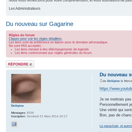
Nous vous remercions pour votre compréhension, et vous souhaitons de pass
Les Administrateurs
Du nouveau sur Gagarine
Règles du forum
Cliquez pour voir les règles détaillées
Les liens sont de préférence en liaison avec le domaine aéronautique.
Ne sont PAS acceptés :
Les liens menant à des téléchargements de logiciels
Les liens contrevenant aux règles générales du forum
Répondre
Du nouveau s
de
Delépine
le Mercr
https://www.yout
Je ne mettrais pas 
Personnellement je 
Delépine
Une vérité qui sent
Messages:
8536
Bon, pas de chance
Inscription:
Vendredi 21 Mars 2014 20:17
Le parachute, et autr
.