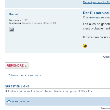
Mécanique du vol – Tr
Re: Du nouveau
lbleriot
de
lbleriot
le Mercred
Messages:
1522
Inscription:
Samedi 6 Janvier 2024 16:18
Les ailes ne génère
c’est probablement
Il n’y a rien de no
Affic
Répondre
Retourner vers Liens divers
QUI EST EN LIGNE
Utilisateurs parcourant ce forum: Aucun utilisateur enregistré et 78 invités
Index du forum
Powere