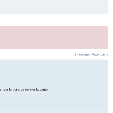
2 messages • Page
1
sur
1
sur le point de révéler la vérité.