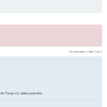
10 messages • Page
1
sur
1
 de Trump m'y aidera peut-être.