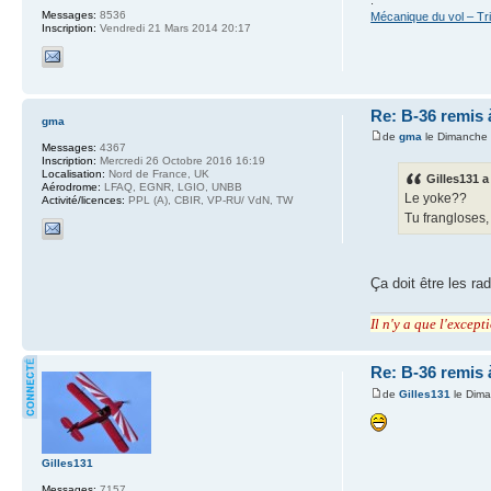
Messages:
8536
Mécanique du vol – Tr
Inscription:
Vendredi 21 Mars 2014 20:17
Re: B-36 remis 
gma
de
gma
le Dimanche 
Messages:
4367
Inscription:
Mercredi 26 Octobre 2016 16:19
Localisation:
Nord de France, UK
Gilles131 a 
Aérodrome:
LFAQ, EGNR, LGIO, UNBB
Le yoke??
Activité/licences:
PPL (A), CBIR, VP-RU/ VdN, TW
Tu frangloses
Ça doit être les rad
Il n'y a que l'excep
Re: B-36 remis 
de
Gilles131
le Dima
Gilles131
Messages:
7157