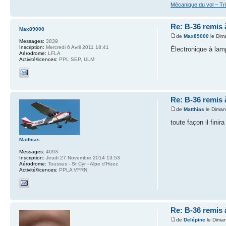
Mécanique du vol – Tr
Re: B-36 remis 
Max89000
de
Max89000
le Dim
Messages:
3839
Inscription:
Mercredi 6 Avril 2011 18:41
Électronique à lam
Aérodrome:
LFLA
Activité/licences:
PPL SEP, ULM
Re: B-36 remis 
de
Matthias
le Diman
toute façon il fini
Matthias
Messages:
4093
Inscription:
Jeudi 27 Novembre 2014 13:53
Aérodrome:
Toussus - St Cyr - Alpe d'Huez
Activité/licences:
PPLA VFRN
Re: B-36 remis 
de
Delépine
le Diman