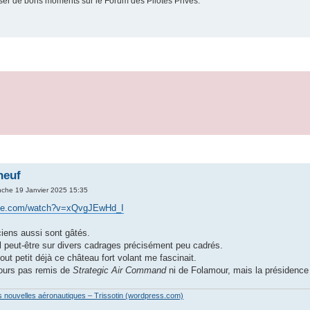
er de bons moments sur le Forum des Pilotes Privés.
neuf
che 19 Janvier 2025 15:35
ube.com/watch?v=xQvgJEwHd_I
ciens aussi sont gâtés.
 peut-être sur divers cadrages précisément peu cadrés.
ut petit déjà ce château fort volant me fascinait.
jours pas remis de
Strategic Air Command
ni de Folamour, mais la présidence
es nouvelles aéronautiques – Trissotin (wordpress.com)