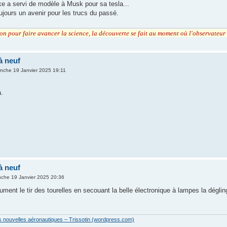
oke a servi de modèle à Musk pour sa tesla...
jours un avenir pour les trucs du passé.
tion pour faire avancer la science, la découverte se fait au moment où l'observateu
à neuf
nche 19 Janvier 2025 19:11
a.
à neuf
che 19 Janvier 2025 20:36
ment le tir des tourelles en secouant la belle électronique à lampes la dégling
es nouvelles aéronautiques – Trissotin (wordpress.com)