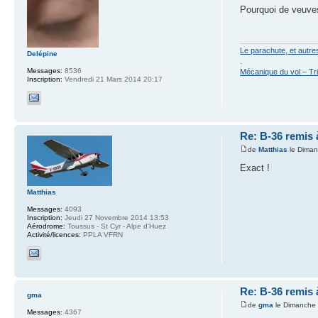
Pourquoi de veuves 
Le parachute, et autr
Delépine
.
Messages:
8536
Mécanique du vol – Tr
Inscription:
Vendredi 21 Mars 2014 20:17
Re: B-36 remis 
de
Matthias
le Diman
Exact !
Matthias
Messages:
4093
Inscription:
Jeudi 27 Novembre 2014 13:53
Aérodrome:
Toussus - St Cyr - Alpe d'Huez
Activité/licences:
PPLA VFRN
Re: B-36 remis 
gma
de
gma
le Dimanche 
Messages:
4367