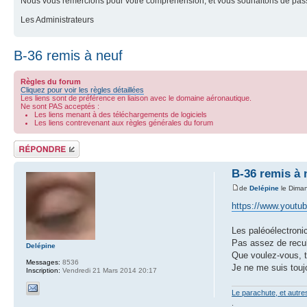
Nous vous remercions pour votre compréhension, et vous souhaitons de pass
Les Administrateurs
B-36 remis à neuf
Règles du forum
Cliquez pour voir les règles détaillées
Les liens sont de préférence en liaison avec le domaine aéronautique.
Ne sont PAS acceptés :
Les liens menant à des téléchargements de logiciels
Les liens contrevenant aux règles générales du forum
Répondre
B-36 remis à 
de
Delépine
le Diman
https://www.yout
Les paléoélectroni
Pas assez de recul
Delépine
Que voulez-vous, to
Messages:
8536
Je ne me suis tou
Inscription:
Vendredi 21 Mars 2014 20:17
Le parachute, et autr
.