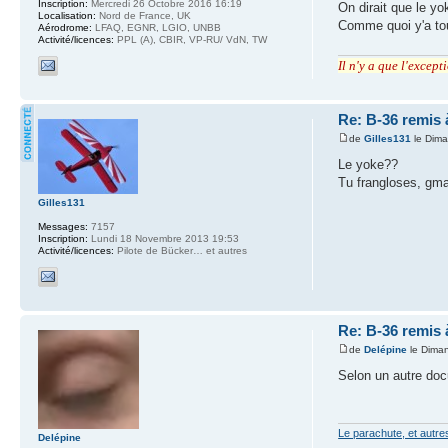
Inscription:
Mercredi 26 Octobre 2016 16:19
On dirait que le y
Localisation:
Nord de France, UK
Comme quoi y'a tou
Aérodrome:
LFAQ, EGNR, LGIO, UNBB
Activité/licences:
PPL (A), CBIR, VP-RU/ VdN, TW
Il n'y a que l'excep
Re: B-36 remis 
de
Gilles131
le Dima
Le yoke??
Tu frangloses, gm
Gilles131
Messages:
7157
Inscription:
Lundi 18 Novembre 2013 19:53
Activité/licences:
Pilote de Bücker… et autres
Re: B-36 remis 
de
Delépine
le Diman
Selon un autre docu
Le parachute, et autr
Delépine
.