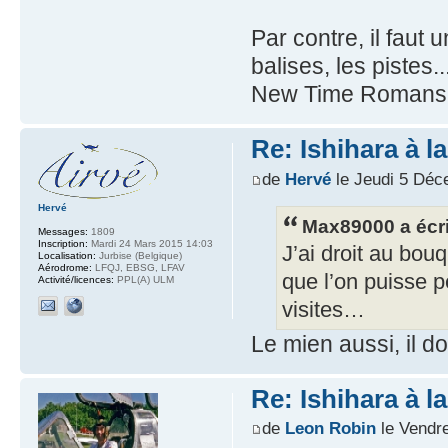
Par contre, il faut
balises, les pistes
New Time Romans
Re: Ishihara à l
de
Hervé
le Jeudi 5 Déc
Hervé
Max89000 a écri
Messages:
1809
Inscription:
Mardi 24 Mars 2015 14:03
J’ai droit au bo
Localisation:
Jurbise (Belgique)
Aérodrome:
LFQJ, EBSG, LFAV
que l’on puisse p
Activité/licences:
PPL(A) ULM
visites…
Le mien aussi, il do
Re: Ishihara à l
de
Leon Robin
le Vendr