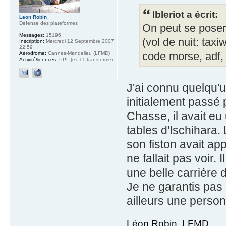
lbleriot a écrit:
Leon Robin
Défense des plateformes
On peut se poser 
Messages:
15196
(vol de nuit: taxi
Inscription:
Mercredi 12 Septembre 2007
22:59
code morse, adf, vo
Aérodrome:
Cannes-Mandelieu (LFMD)
Activité/licences:
PPL (ex-TT transformé)
J'ai connu quelqu'u
initialement passé 
Chasse, il avait eu
tables d'Ischihara.
son fiston avait appr
ne fallait pas voir. 
une belle carrière d
Je ne garantis pas l
ailleurs une person
Léon Robin, LFMD