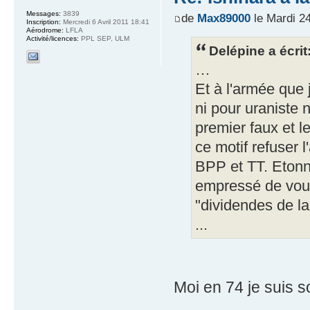
Messages:
3839
de
Max89000
le Mardi 2
Inscription:
Mercredi 6 Avril 2011 18:41
Aérodrome:
LFLA
Activité/licences:
PPL SEP, ULM
Delépine a écrit
…
Et à l'armée que j
ni pour uraniste
premier faux et l
ce motif refuser 
BPP et TT. Etonn
empressé de vou
"dividendes de la
...
Moi en 74 je suis so