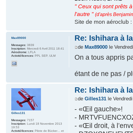
" Ceux qui sont prêts à s
l'autre "
(d'après Benjamin
Site de mon aéroclub 
Re: Ishihara à l
Max89000
Messages:
3839
de
Max89000
le Vendred
Inscription:
Mercredi 6 Avril 2011 18:41
Aérodrome:
LFLA
On a tous appris pa
Activité/licences:
PPL SEP, ULM
étant de ne pas / p
Re: Ishihara à l
de
Gilles131
le Vendredi
- «Œil gauche»!
Gilles131
- MRTVFUENCXO
Messages:
7157
- «Œil droit, à l’env
Inscription:
Lundi 18 Novembre 2013
19:53
Activité/licences:
Pilote de Bücker… et