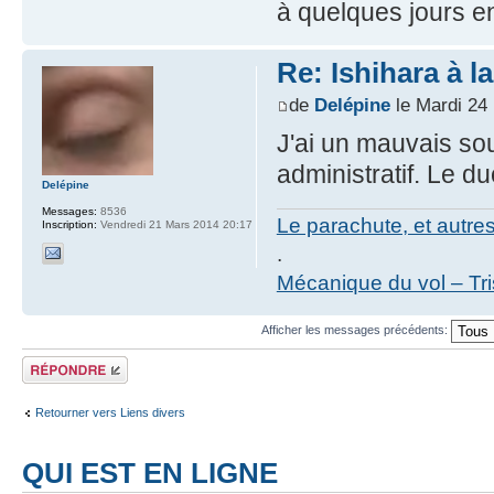
à quelques jours e
Re: Ishihara à l
de
Delépine
le Mardi 24
J'ai un mauvais sou
administratif. Le d
Delépine
Messages:
8536
Le parachute, et autre
Inscription:
Vendredi 21 Mars 2014 20:17
.
Mécanique du vol – Tr
Afficher les messages précédents:
Répondre
Retourner vers Liens divers
QUI EST EN LIGNE