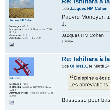
Re: Ishihara à l
de
Jacques HM Cohen
l
Pauvre Monoyer, tu 
Jacques HM Cohen
J.
Messages:
4912
Inscription:
Lundi 17 Septembre 2007
03:16
Jacques HM Cohen
Aérodrome:
LFFH
Activité/licences:
PPL / ULM
LFFH
Re: Ishihara à l
de
Gilles131
le Mardi 2
Delépine a écrit
Gilles131
Les abréviations 
Messages:
7157
Inscription:
Lundi 18 Novembre 2013
19:53
Activité/licences:
Pilote de Bücker… et
autres
Bassesse pour b