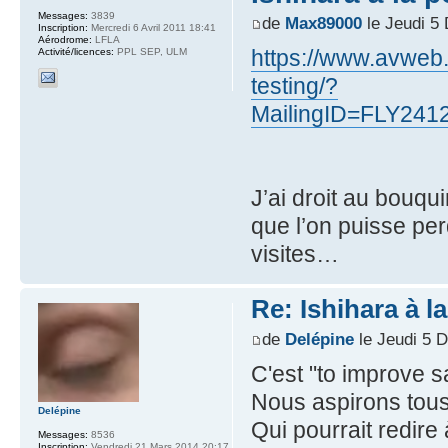
Messages:
3839
de
Max89000
le Jeudi 5
Inscription:
Mercredi 6 Avril 2011 18:41
Aérodrome:
LFLA
https://www.avweb.
Activité/licences:
PPL SEP, ULM
testing/?
MailingID=FLY241
J’ai droit au bouq
que l’on puisse per
visites…
Re: Ishihara à l
de
Delépine
le Jeudi 5 
C'est "to improve sa
Nous aspirons tous
Delépine
Qui pourrait redire 
Messages:
8536
Inscription:
Vendredi 21 Mars 2014 20:17