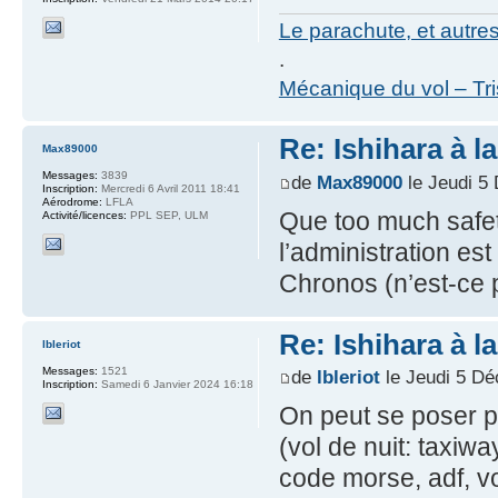
Le parachute, et autre
.
Mécanique du vol – Tr
Re: Ishihara à l
Max89000
Messages:
3839
de
Max89000
le Jeudi 5
Inscription:
Mercredi 6 Avril 2011 18:41
Aérodrome:
LFLA
Que too much safet
Activité/licences:
PPL SEP, ULM
l’administration es
Chronos (n’est-ce 
Re: Ishihara à l
lbleriot
Messages:
1521
de
lbleriot
le Jeudi 5 D
Inscription:
Samedi 6 Janvier 2024 16:18
On peut se poser pl
(vol de nuit: taxiwa
code morse, adf, vor