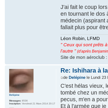
J'ai fait le coup lor
en tournant le dos à
médecin (aspirant 
fallait plus pour ê
Léon Robin, LFMD
" Ceux qui sont prêts à s
l'autre "
(d'après Benjamin
Site de mon aéroclub 
Re: Ishihara à l
de
Delépine
le Lundi 23
C'est hélas vieux
tombé chez un méde
Delépine
pecus, m'en a pour 
Messages:
8536
Inscription:
Vendredi 21 Mars 2014 20:17
Et à l'armée que je 