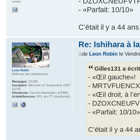
- DZOXCNEUFVT
autres
- «Parfait: 10/10»
C’était il y a 44 a
Re: Ishihara à l
de
Leon Robin
le Vendr
Gilles131 a écrit
Leon Robin
Défense des plateformes
- «Œil gauche»!
Messages:
15196
- MRTVFUENC
Inscription:
Mercredi 12 Septembre 2007
22:59
- «Œil droit, à l’
Aérodrome:
Cannes-Mandelieu (LFMD)
Activité/licences:
PPL (ex-TT transformé)
- DZOXCNEUF
- «Parfait: 10/10»
C’était il y a 44