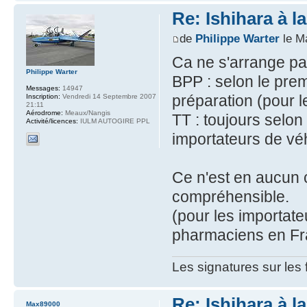
Re: Ishihara à l
de
Philippe Warter
le M
Ca ne s'arrange pas
Philippe Warter
BPP : selon le pre
Messages:
14947
préparation (pour 
Inscription:
Vendredi 14 Septembre 2007
21:11
Aérodrome:
Meaux/Nangis
TT : toujours selon
Activité/licences:
IULM AUTOGIRE PPL
importateurs de vé
Ce n'est en aucun c
compréhensible.
(pour les importateu
pharmaciens en Fra
Les signatures sur les
Re: Ishihara à l
Max89000