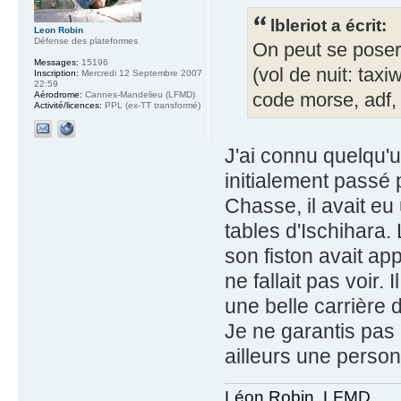
lbleriot a écrit:
Leon Robin
Défense des plateformes
On peut se poser 
Messages:
15196
(vol de nuit: taxi
Inscription:
Mercredi 12 Septembre 2007
22:59
code morse, adf, vo
Aérodrome:
Cannes-Mandelieu (LFMD)
Activité/licences:
PPL (ex-TT transformé)
J'ai connu quelqu'u
initialement passé 
Chasse, il avait eu
tables d'Ischihara.
son fiston avait appr
ne fallait pas voir. 
une belle carrière d
Je ne garantis pas l
ailleurs une person
Léon Robin, LFMD