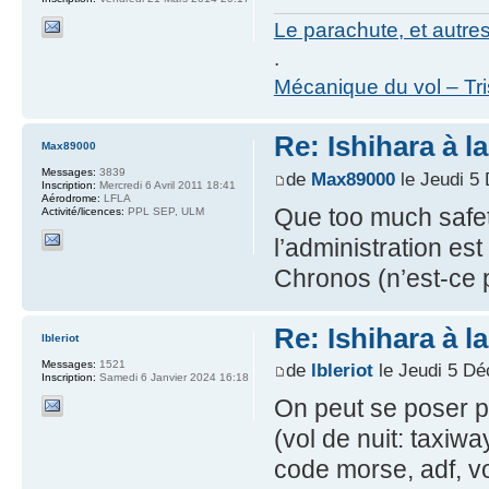
Le parachute, et autre
.
Mécanique du vol – Tr
Re: Ishihara à l
Max89000
Messages:
3839
de
Max89000
le Jeudi 5
Inscription:
Mercredi 6 Avril 2011 18:41
Aérodrome:
LFLA
Que too much safet
Activité/licences:
PPL SEP, ULM
l’administration es
Chronos (n’est-ce 
Re: Ishihara à l
lbleriot
Messages:
1521
de
lbleriot
le Jeudi 5 D
Inscription:
Samedi 6 Janvier 2024 16:18
On peut se poser pl
(vol de nuit: taxiwa
code morse, adf, vor