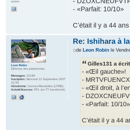
- DZOXCNEUFVT
autres
- «Parfait: 10/10»
C’était il y a 44 a
Re: Ishihara à l
de
Leon Robin
le Vendr
Gilles131 a écrit
Leon Robin
Défense des plateformes
- «Œil gauche»!
Messages:
15196
- MRTVFUENC
Inscription:
Mercredi 12 Septembre 2007
22:59
- «Œil droit, à l’
Aérodrome:
Cannes-Mandelieu (LFMD)
Activité/licences:
PPL (ex-TT transformé)
- DZOXCNEUF
- «Parfait: 10/10»
C’était il y a 44