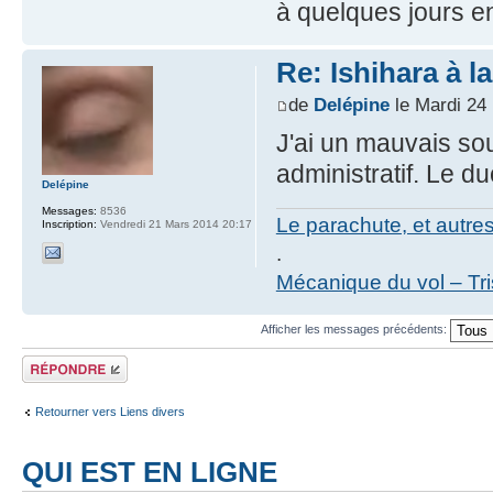
à quelques jours e
Re: Ishihara à l
de
Delépine
le Mardi 24
J'ai un mauvais sou
administratif. Le d
Delépine
Messages:
8536
Le parachute, et autre
Inscription:
Vendredi 21 Mars 2014 20:17
.
Mécanique du vol – Tr
Afficher les messages précédents:
Répondre
Retourner vers Liens divers
QUI EST EN LIGNE