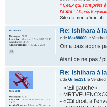
" Ceux qui sont prêts à s
l'autre "
(d'après Benjamin
Site de mon aéroclub 
Re: Ishihara à l
Max89000
Messages:
3839
de
Max89000
le Vendred
Inscription:
Mercredi 6 Avril 2011 18:41
Aérodrome:
LFLA
On a tous appris pa
Activité/licences:
PPL SEP, ULM
étant de ne pas / p
Re: Ishihara à l
de
Gilles131
le Vendredi
- «Œil gauche»!
Gilles131
- MRTVFUENCXO
Messages:
7157
- «Œil droit, à l’env
Inscription:
Lundi 18 Novembre 2013
19:53
Activité/licences:
Pilote de Bücker… et