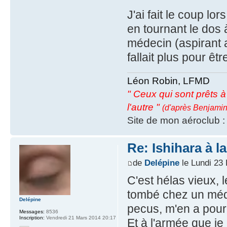
J'ai fait le coup lor
en tournant le dos à
médecin (aspirant 
fallait plus pour ê
Léon Robin, LFMD
" Ceux qui sont prêts à s
l'autre "
(d'après Benjamin
Site de mon aéroclub 
Re: Ishihara à l
de
Delépine
le Lundi 23
C'est hélas vieux
tombé chez un méde
Delépine
pecus, m'en a pour 
Messages:
8536
Inscription:
Vendredi 21 Mars 2014 20:17
Et à l'armée que je 