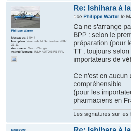
Re: Ishihara à l
de
Philippe Warter
le M
Ca ne s'arrange pas
Philippe Warter
BPP : selon le pre
Messages:
14947
préparation (pour 
Inscription:
Vendredi 14 Septembre 2007
21:11
Aérodrome:
Meaux/Nangis
TT : toujours selon
Activité/licences:
IULM AUTOGIRE PPL
importateurs de vé
Ce n'est en aucun c
compréhensible.
(pour les importateu
pharmaciens en Fra
Les signatures sur les
Re: Ishihara à l
Max89000