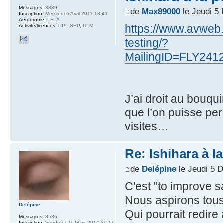
Messages:
3839
de
Max89000
le Jeudi 5
Inscription:
Mercredi 6 Avril 2011 18:41
Aérodrome:
LFLA
https://www.avweb.
Activité/licences:
PPL SEP, ULM
testing/?
MailingID=FLY241
J’ai droit au bouq
que l’on puisse per
visites…
Re: Ishihara à l
de
Delépine
le Jeudi 5 
C'est "to improve sa
Nous aspirons tous
Delépine
Qui pourrait redire 
Messages:
8536
Inscription:
Vendredi 21 Mars 2014 20:17