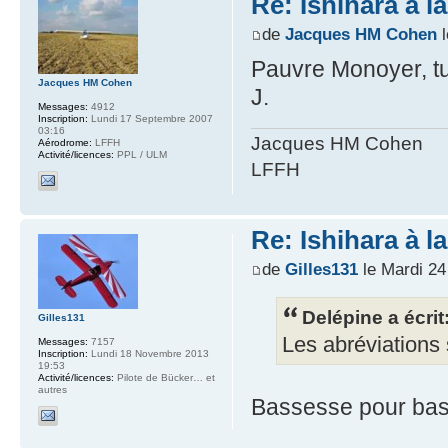
Re: Ishihara à l
de
Jacques HM Cohen
l
Pauvre Monoyer, tu 
Jacques HM Cohen
J.
Messages:
4912
Inscription:
Lundi 17 Septembre 2007
03:16
Jacques HM Cohen
Aérodrome:
LFFH
Activité/licences:
PPL / ULM
LFFH
Re: Ishihara à l
de
Gilles131
le Mardi 2
Delépine a écrit
Gilles131
Les abréviations 
Messages:
7157
Inscription:
Lundi 18 Novembre 2013
19:53
Activité/licences:
Pilote de Bücker… et
autres
Bassesse pour b