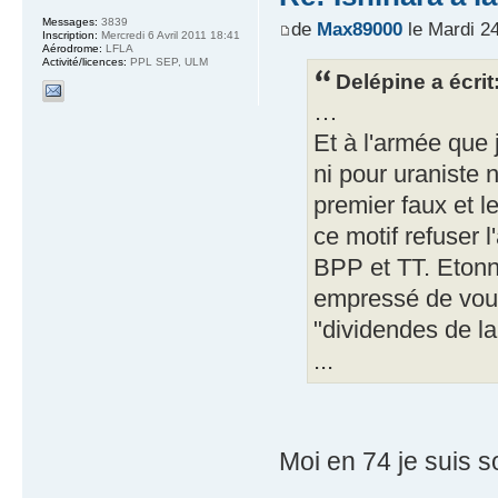
Messages:
3839
de
Max89000
le Mardi 2
Inscription:
Mercredi 6 Avril 2011 18:41
Aérodrome:
LFLA
Activité/licences:
PPL SEP, ULM
Delépine a écrit
…
Et à l'armée que j
ni pour uraniste
premier faux et l
ce motif refuser 
BPP et TT. Etonn
empressé de vou
"dividendes de la
...
Moi en 74 je suis so