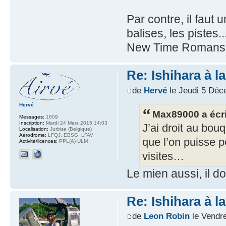
Par contre, il faut
balises, les pistes
New Time Romans
Re: Ishihara à l
de
Hervé
le Jeudi 5 Déc
Hervé
Max89000 a écri
Messages:
1809
Inscription:
Mardi 24 Mars 2015 14:03
J’ai droit au bo
Localisation:
Jurbise (Belgique)
Aérodrome:
LFQJ, EBSG, LFAV
que l’on puisse p
Activité/licences:
PPL(A) ULM
visites…
Le mien aussi, il do
Re: Ishihara à l
de
Leon Robin
le Vendr