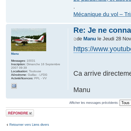
.
Mécanique du vol – Tr
Re: Je ne conna
de
Manu
le Jeudi 28 No
https://www.yout
Manu
Messages:
10031
Inscription:
Dimanche 16 Septembre
2007 09:39
Localisation:
Toulouse
Ca arrive directem
Aérodrome:
Gaillac - LFDG
Activité/licences:
PPL - VV
Manu
Afficher les messages précédents:
Répondre
Retourner vers Liens divers