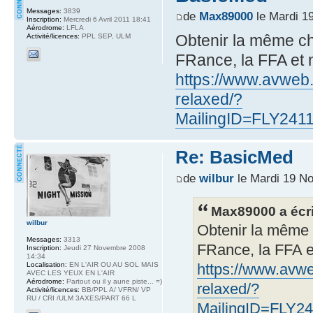
Messages:
3839
de
Max89000
le Mardi 1
Inscription:
Mercredi 6 Avril 2011 18:41
Aérodrome:
LFLA
Obtenir la même ch
Activité/licences:
PPL SEP, ULM
FRance, la FFA et 
https://www.avweb.
relaxed/?
MailingID=FLY241
Re: BasicMed
de
wilbur
le Mardi 19 N
Max89000 a écri
wilbur
Obtenir la même 
Messages:
3313
FRance, la FFA e
Inscription:
Jeudi 27 Novembre 2008
14:34
Localisation:
EN L'AIR OU AU SOL MAIS
https://www.avwe
AVEC LES YEUX EN L'AIR
Aérodrome:
Partout ou il y aune piste... =)
relaxed/?
Activité/licences:
BB/PPL A/ VFRN/ VP
RU / CRI /ULM 3AXES/PART 66 L
MailingID=FLY2