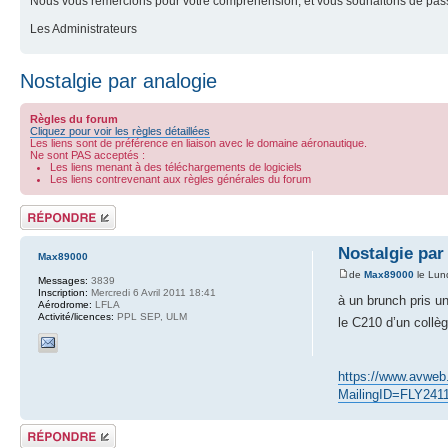
Nous vous remercions pour votre compréhension, et vous souhaitons de pass
Les Administrateurs
Nostalgie par analogie
Règles du forum
Cliquez pour voir les règles détaillées
Les liens sont de préférence en liaison avec le domaine aéronautique.
Ne sont PAS acceptés :
Les liens menant à des téléchargements de logiciels
Les liens contrevenant aux règles générales du forum
Répondre
Nostalgie par
Max89000
de
Max89000
le Lun
Messages:
3839
Inscription:
Mercredi 6 Avril 2011 18:41
à un brunch pris u
Aérodrome:
LFLA
Activité/licences:
PPL SEP, ULM
le C210 d’un collè
https://www.avweb.
MailingID=FLY241
Répondre