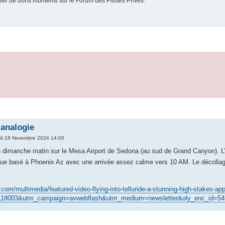
er de bons moments sur le Forum des Pilotes Privés.
 analogie
di 18 Novembre 2024 14:00
n dimanche matin sur le Mesa Airport de Sedona (au sud de Grand Canyon). L’ap
gue basé à Phoenix Az avec une arrivée assez calme vers 10 AM. Le décollage
com/multimedia/featured-video-flying-into-telluride-a-stunning-high-stakes-ap
118003&utm_campaign=avwebflash&utm_medium=newsletter&oly_enc_id=54