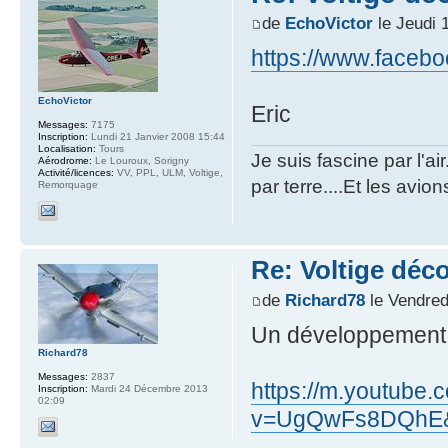
de
EchoVictor
le Jeudi 
https://www.faceboo
EchoVictor
Eric
Messages:
7175
Inscription:
Lundi 21 Janvier 2008 15:44
Localisation:
Tours
Je suis fascine par l'ai
Aérodrome:
Le Louroux, Sorigny
Activité/licences:
VV, PPL, ULM, Voltige,
par terre....Et les avion
Remorquage
Re: Voltige déc
de
Richard78
le Vendred
Un développement i
Richard78
Messages:
2837
https://m.youtube.
Inscription:
Mardi 24 Décembre 2013
02:09
v=UgQwFs8DQhE&