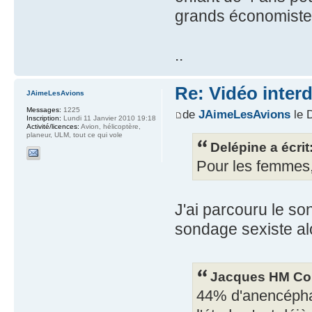
grands économistes
..
Re: Vidéo inter
JAimeLesAvions
Messages:
1225
de
JAimeLesAvions
le 
Inscription:
Lundi 11 Janvier 2010 19:18
Activité/licences:
Avion, hélicoptère,
planeur, ULM, tout ce qui vole
Delépine a écrit
Pour les femmes, 
J'ai parcouru le so
sondage sexiste alo
Jacques HM Coh
44% d'anencéphal