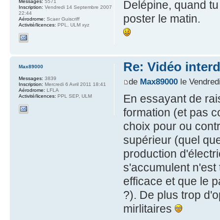
Delépine, quand tu 
Messages:
5571
Inscription:
Vendredi 14 Septembre 2007
22:44
poster le matin.
Aérodrome:
Scaer Guiscriff
Activité/licences:
PPL, ULM xyz
Re: Vidéo inter
Max89000
Messages:
3839
de
Max89000
le Vendred
Inscription:
Mercredi 6 Avril 2011 18:41
Aérodrome:
LFLA
En essayant de rai
Activité/licences:
PPL SEP, ULM
formation (et pas c
choix pour ou cont
supérieur (quel qu
production d'électr
s'accumulent n'est 
efficace et que le 
?). De plus trop d'
mirlitaires