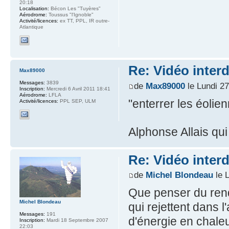
20:18
Localisation:
Bécon Les "Tuyères"
Aérodrome:
Toussus "l'Ignoble"
Activité/licences:
ex TT, PPL, IR outre-
Atlantique
Re: Vidéo inter
Max89000
Messages:
3839
de
Max89000
le Lundi 2
Inscription:
Mercredi 6 Avril 2011 18:41
Aérodrome:
LFLA
"enterrer les éolien
Activité/licences:
PPL SEP, ULM
Alphonse Allais qui
Re: Vidéo inter
de
Michel Blondeau
le 
Que penser du rend
Michel Blondeau
qui rejettent dans 
Messages:
191
d'énergie en chaleu
Inscription:
Mardi 18 Septembre 2007
22:03