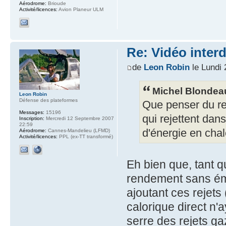
Aérodrome:
Brioude
Activité/licences:
Avion Planeur ULM
Re: Vidéo inter
de
Leon Robin
le Lundi 
Michel Blondeau
Leon Robin
Défense des plateformes
Que penser du re
Messages:
15196
qui rejettent dan
Inscription:
Mercredi 12 Septembre 2007
22:59
d'énergie en chal
Aérodrome:
Cannes-Mandelieu (LFMD)
Activité/licences:
PPL (ex-TT transformé)
Eh bien que, tant q
rendement sans émi
ajoutant ces rejets
calorique direct n
serre des rejets ga