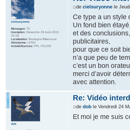
de
cielsuryonne
le Jeud
Ce type a un style 
cielsuryonne
Un fond bien étayé,
Messages:
70
et des conclusion
Inscription:
Dimanche 29 Août 2010
15:19
Localisation:
Boulogne-Billancourt
publicitaires,
Aérodrome:
LFGO
Activité/licences:
PPL FCL055
pour que ce soit bi
n’a que peu de tem
c’est un bon orateu
merci d’avoir déterr
avec attention.
Re: Vidéo inter
de
dob
le Vendredi 24 M
Et moi je me suis c
dob