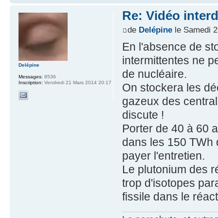
Re: Vidéo inter
de
Delépine
le Samedi 2
En l'absence de sto
intermittentes ne p
Delépine
de nucléaire.
Messages:
8536
Inscription:
Vendredi 21 Mars 2014 20:17
On stockera les déc
gazeux des central
discute !
Porter de 40 à 60 an
dans les 150 TWh d
payer l'entretien.
Le plutonium des réa
trop d'isotopes par
fissile dans le réac