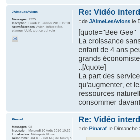
Re: Vidéo inter
JAimeLesAvions
Messages:
1225
de
JAimeLesAvions
le 
Inscription:
Lundi 11 Janvier 2010 19:18
Activité/licences:
Avion, hélicoptère,
[quote="Bee Gee"
planeur, ULM, tout ce qui vole
La croissance sans
enfant de 4 ans pe
grands économistes
..[/quote]
La part des service
qu'augmenter, et 
ressources naturel
consommer davanta
Re: Vidéo inter
Pinaraf
Messages:
98
de
Pinaraf
le Dimanche 
Inscription:
Mercredi 10 Août 2016 10:32
Localisation:
Métropole lilloise
Aérodrome:
UALRT - CALM (Lille Marcq &