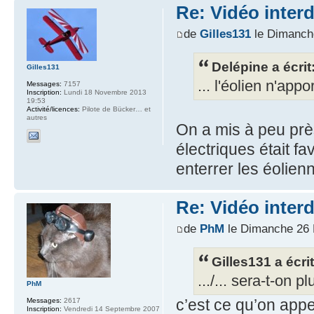
Re: Vidéo inter
de
Gilles131
le Dimanch
Delépine a écrit
Gilles131
... l'éolien n'ap
Messages:
7157
Inscription:
Lundi 18 Novembre 2013
19:53
Activité/licences:
Pilote de Bücker… et
autres
On a mis à peu près
électriques était f
enterrer les éolien
Re: Vidéo inter
de
PhM
le Dimanche 26 
Gilles131 a écrit
.../... sera-t-on 
PhM
c’est ce qu’on appe
Messages:
2617
Inscription:
Vendredi 14 Septembre 2007