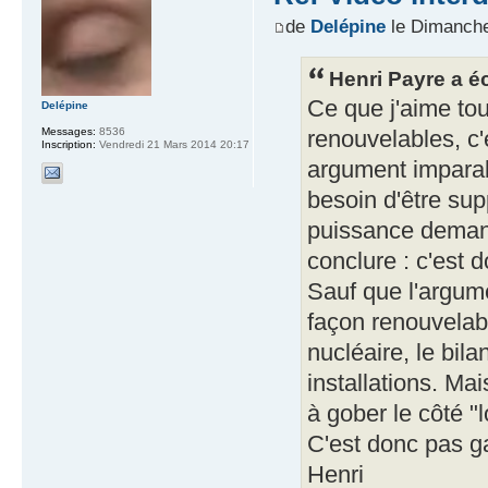
de
Delépine
le Dimanche
Henri Payre a éc
Ce que j'aime tou
Delépine
Messages:
8536
renouvelables, c
Inscription:
Vendredi 21 Mars 2014 20:17
argument imparabl
besoin d'être sup
puissance demandé
conclure : c'est 
Sauf que l'argume
façon renouvelabl
nucléaire, le bil
installations. M
à gober le côté "
C'est donc pas g
Henri