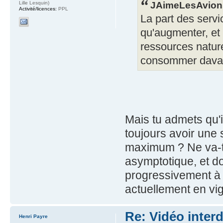
JAimeLesAvions 
Lille Lesquin)
Activité/licences:
PPL
La part des servi
qu'augmenter, e
ressources nature
consommer davant
Mais tu admets qu'
toujours avoir une 
maximum ? Ne va-t
asymptotique, et d
progressivement à 
actuellement en v
Re: Vidéo inter
Henri Payre