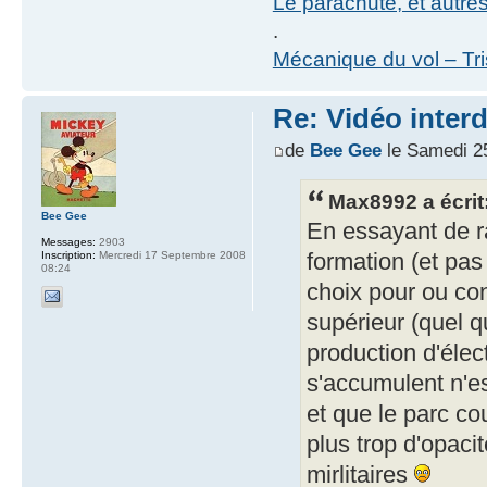
Le parachute, et autre
.
Mécanique du vol – Tr
Re: Vidéo inter
de
Bee Gee
le Samedi 2
Max8992 a écrit
Bee Gee
En essayant de r
Messages:
2903
Inscription:
Mercredi 17 Septembre 2008
formation (et pas
08:24
choix pour ou co
supérieur (quel 
production d'élec
s'accumulent n'es
et que le parc co
plus trop d'opaci
mirlitaires