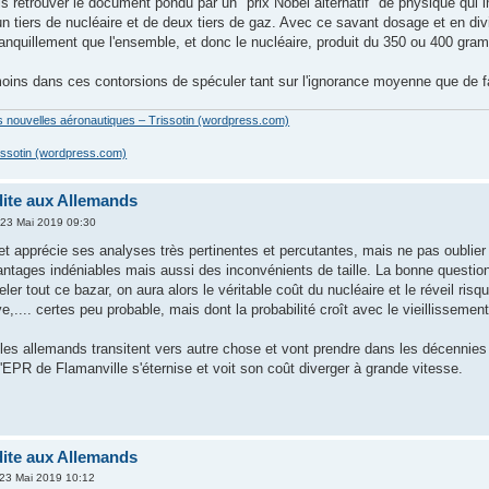
is retrouver le document pondu par un "prix Nobel alternatif" de physique qui
 tiers de nucléaire et de deux tiers de gaz. Avec ce savant dosage et en divis
anquillement que l'ensemble, et donc le nucléaire, produit du 350 ou 400 g
i moins dans ces contorsions de spéculer tant sur l'ignorance moyenne que de fa
es nouvelles aéronautiques – Trissotin (wordpress.com)
issotin (wordpress.com)
dite aux Allemands
 23 Mai 2019 09:30
et apprécie ses analyses très pertinentes et percutantes, mais ne pas oublier 
ntages indéniables mais aussi des inconvénients de taille. La bonne question 
eler tout ce bazar, on aura alors le véritable coût du nucléaire et le réveil r
e,.... certes peu probable, mais dont la probabilité croît avec le vieillissement
es allemands transitent vers autre chose et vont prendre dans les décennie
l'EPR de Flamanville s'éternise et voit son coût diverger à grande vitesse.
dite aux Allemands
 23 Mai 2019 10:12