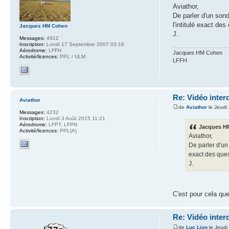
Aviathor,
De parler d'un sond
l'intitulé exact des
Jacques HM Cohen
J.
Messages:
4912
Inscription:
Lundi 17 Septembre 2007 03:16
Aérodrome:
LFFH
Jacques HM Cohen
Activité/licences:
PPL / ULM
LFFH
Re: Vidéo inter
Aviathor
de
Aviathor
le Jeudi
Messages:
4232
Inscription:
Lundi 3 Août 2015 11:21
Aérodrome:
LFPT, LFPN
Jacques HM
Activité/licences:
PPL(A)
Aviathor,
De parler d'un 
exact des quest
J.
C'est pour cela que
Re: Vidéo inter
de
Luc Lion
le Jeudi