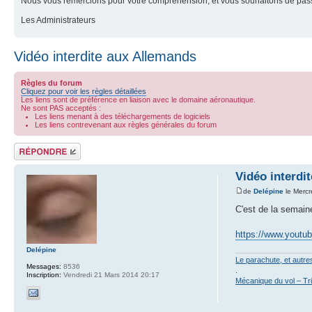
Nous vous remercions pour votre compréhension, et vous souhaitons de pass
Les Administrateurs
Vidéo interdite aux Allemands
Règles du forum
Cliquez pour voir les règles détaillées
Les liens sont de préférence en liaison avec le domaine aéronautique.
Ne sont PAS acceptés :
Les liens menant à des téléchargements de logiciels
Les liens contrevenant aux règles générales du forum
Répondre
Vidéo interdi
de
Delépine
le Mercr
C'est de la semaine,
https://www.yout
Delépine
Le parachute, et autr
Messages:
8536
.
Inscription:
Vendredi 21 Mars 2014 20:17
Mécanique du vol – Tr