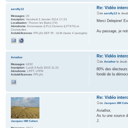
Re: Vidéo inter
aerofly12
de
aerofly12
le Jeud
Messages:
20
Inscription:
Vendredi 3 Janvier 2014 17:23
Merci Delepine! Ex
Localisation:
Thonon les Bains (74)
Aérodrome:
Annemasse (LFLI) Cervens (LF7470) et
Courseulles
Au passage, je not
Activité/licences:
PPL(A) SEP IR ; ULM classe 4 (autogire)
Re: Vidéo inter
Aviathor
de
Aviathor
le Jeudi
Messages:
4232
Inscription:
Lundi 3 Août 2015 11:21
80% des électeurs 
Aérodrome:
LFPT, LFPN
fondé de la démocr
Activité/licences:
PPL(A)
Re: Vidéo inter
de
Jacques HM Coh
Aviathor,
As tu une source 
J.
Jacques HM Cohen
Messages:
4912