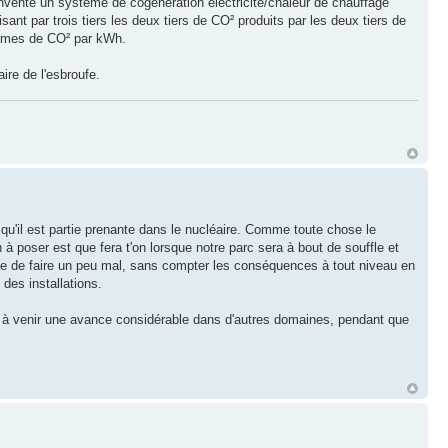
 invente un système de cogénération électricité/chaleur de chauffage
ant par trois tiers les deux tiers de CO² produits par les deux tiers de
rammes de CO² par kWh.
ire de l'esbroufe.
qu'il est partie prenante dans le nucléaire. Comme toute chose le
à poser est que fera t'on lorsque notre parc sera à bout de souffle et
isque de faire un peu mal, sans compter les conséquences à tout niveau en
 des installations.
s à venir une avance considérable dans d'autres domaines, pendant que