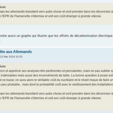
crit:
ps les allemands transitent vers autre chose et vont prendre dans les décennies
e l'EPR de Flamanville s'éternise et voit son coût diverger à grande vitesse.
ontre aussi un graphe qui illustre que les efforts de décarbonisation électriq
.
dite aux Allemands
 23 Mai 2019 10:25
crit:
nco et apprécie ses analyses très pertinentes et percutantes, mais ne pas oublier q
indéniables mais aussi des inconvénients de taille. La bonne question à poser est qu
t ce bazar, on aura alors le véritable coût du nucléaire et le réveil risque de fair
es peu probable, mais dont la probabilité croît avec le vieillissement des installation
ps les allemands transitent vers autre chose et vont prendre dans les décennies
e l'EPR de Flamanville s'éternise et voit son coût diverger à grande vitesse.