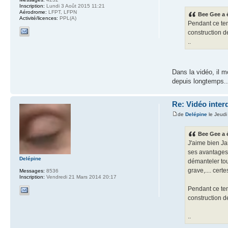
Inscription:
Lundi 3 Août 2015 11:21
Aérodrome:
LFPT, LFPN
Bee Gee a é
Activité/licences:
PPL(A)
Pendant ce tem
construction d
..
Dans la vidéo, il m
depuis longtemps..
Re: Vidéo inter
de
Delépine
le Jeudi
Bee Gee a é
J'aime bien Ja
ses avantages 
Delépine
démanteler tou
grave,.... cert
Messages:
8536
Inscription:
Vendredi 21 Mars 2014 20:17
Pendant ce tem
construction d
..