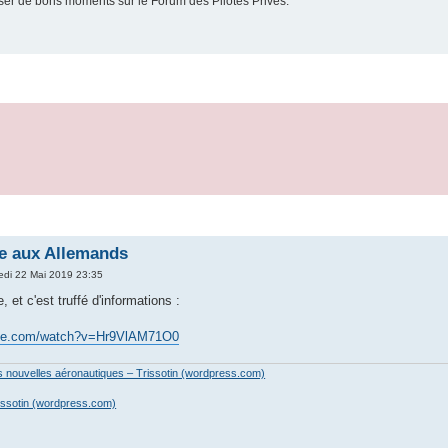
er de bons moments sur le Forum des Pilotes Privés.
te aux Allemands
edi 22 Mai 2019 23:35
 et c'est truffé d'informations :
ube.com/watch?v=Hr9VlAM71O0
es nouvelles aéronautiques – Trissotin (wordpress.com)
issotin (wordpress.com)