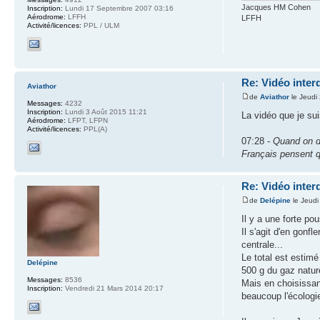
Jacques HM Cohen
Inscription:
Lundi 17 Septembre 2007 03:16
Aérodrome:
LFFH
LFFH
Activité/licences:
PPL / ULM
Re: Vidéo inter
Aviathor
de
Aviathor
le Jeudi
Messages:
4232
Inscription:
Lundi 3 Août 2015 11:21
La vidéo que je sui
Aérodrome:
LFPT, LFPN
Activité/licences:
PPL(A)
07:28 -
Quand on d
Français pensent q
Re: Vidéo inter
de
Delépine
le Jeudi
Il y a une forte po
Il s'agit d'en gonf
centrale...
Le total est estim
Delépine
500 g du gaz nature
Messages:
8536
Mais en choisissan
Inscription:
Vendredi 21 Mars 2014 20:17
beaucoup l'écologi