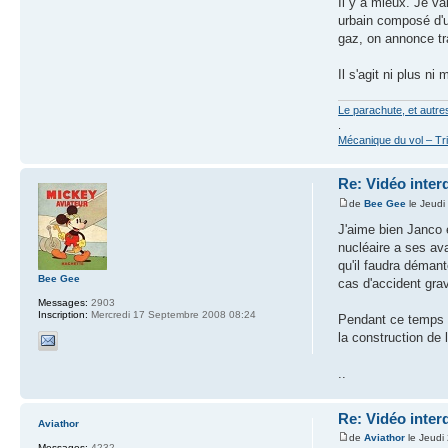
Il y a mieux. Je va
urbain composé d'un
gaz, on annonce tr
Il s'agit ni plus n
Le parachute, et autr
.
Mécanique du vol – Tr
Re: Vidéo inter
de
Bee Gee
le Jeudi
J'aime bien Janco 
nucléaire a ses ava
qu'il faudra démant
Bee Gee
cas d'accident grav
Messages:
2903
Inscription:
Mercredi 17 Septembre 2008 08:24
Pendant ce temps l
la construction de 
..
Re: Vidéo inter
Aviathor
de
Aviathor
le Jeudi
Messages:
4232