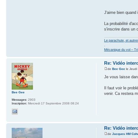
J'aime bien quand 
La probabilité d'a
s'inscrire dans un 
Le parachute, et autr
.
Mécanique du vol – Tr
Re: Vidéo inter
de
Bee Gee
le Jeudi
Je vous laisse dan
Il faut voir le pro
Bee Gee
venir. Ca restera 
Messages:
2903
Inscription:
Mercredi 17 Septembre 2008 08:24
Re: Vidéo inter
de
Jacques HM Coh