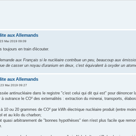
dite aux Allemands
 23 Mai 2019 09:09
s toujours en train d'écouter.
emande aux Français si le nucléaire contribue un peu, beaucoup aux émissio
ue de casser un noyau d'uranium en deux, c'est équivalent à oxyder un atom
dite aux Allemands
 23 Mai 2019 09:27
ussée antinucléaire dans le registre "c'est celui qui dit qui est" pour dénoncer 
ler à outrance le CO² des externalités : extraction du minerai, transports, élabo
é à 10 ou 20 grammes de CO² par kWh électrique nucléaire produit (entre moins
l et au kilo du charbon;
t quasi arbitrarement de "bonnes hypothèses" rien n'est plus facile que remon
e.