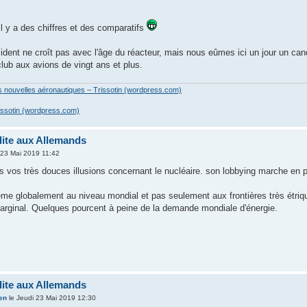
il y a des chiffres et des comparatifs
ccident ne croît pas avec l'âge du réacteur, mais nous eûmes ici un jour un ca
club aux avions de vingt ans et plus.
es nouvelles aéronautiques – Trissotin (wordpress.com)
issotin (wordpress.com)
dite aux Allemands
 23 Mai 2019 11:42
s vos très douces illusions concernant le nucléaire. son lobbying marche en pl
blème globalement au niveau mondial et pas seulement aux frontières très étri
marginal. Quelques pourcent à peine de la demande mondiale d'énergie.
dite aux Allemands
en
le Jeudi 23 Mai 2019 12:30