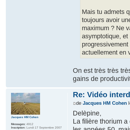
Mais tu admets q
toujours avoir un
maximum ? Ne va
asymptotique, et
progressivement 
actuellement en
On est très très tr
gains de productivi
Re: Vidéo inter
de
Jacques HM Cohen
l
Delèpine,
Jacques HM Cohen
La filière thorium 
Messages:
4912
les années 50, mai
Inscription:
Lundi 17 Septembre 2007