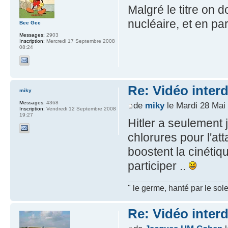
Malgré le titre on 
nucléaire, et en part
Bee Gee
Messages:
2903
Inscription:
Mercredi 17 Septembre 2008
08:24
Re: Vidéo inter
miky
Messages:
4368
de
miky
le Mardi 28 Mai
Inscription:
Vendredi 12 Septembre 2008
19:27
Hitler a seulement
chlorures pour l'att
boostent la cinétiq
participer ..
" le germe, hanté par le sole
Re: Vidéo inter