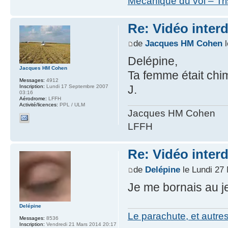
Mécanique du vol – Tr
Re: Vidéo inter
de
Jacques HM Cohen
l
Delépine,
Jacques HM Cohen
Ta femme était chim
Messages:
4912
J.
Inscription:
Lundi 17 Septembre 2007
03:16
Aérodrome:
LFFH
Activité/licences:
PPL / ULM
Jacques HM Cohen
LFFH
Re: Vidéo inter
de
Delépine
le Lundi 27
Je me bornais au j
Delépine
Le parachute, et autre
Messages:
8536
Inscription:
Vendredi 21 Mars 2014 20:17