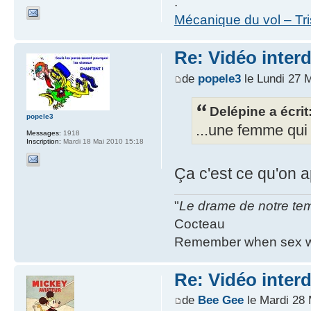
.
Mécanique du vol – Tr
Re: Vidéo inter
de
popele3
le Lundi 27 
Delépine a écrit
popele3
...une femme qui 
Messages:
1918
Inscription:
Mardi 18 Mai 2010 15:18
Ça c'est ce qu'on 
"
Le drame de notre temp
Cocteau
Remember when sex wa
Re: Vidéo inter
de
Bee Gee
le Mardi 28 