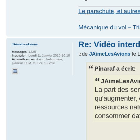
Le parachute, et autre
.
Mécanique du vol – Tr
Re: Vidéo inter
JAimeLesAvions
Messages:
1225
de
JAimeLesAvions
le 
Inscription:
Lundi 11 Janvier 2010 19:18
Activité/licences:
Avion, hélicoptère,
planeur, ULM, tout ce qui vole
Pinaraf a écrit:
JAimeLesAvio
La part des ser
qu'augmenter,
ressources nat
consommer dava