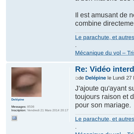
Il est amusant de n
combine directement
Le parachute, et autre
.
Mécanique du vol – Tr
Re: Vidéo inter
de
Delépine
le Lundi 27
J'ajoute qu'ayant 
toujours raison et 
Delépine
pour son mariage.
Messages:
8536
Inscription:
Vendredi 21 Mars 2014 20:17
Le parachute, et autre
.