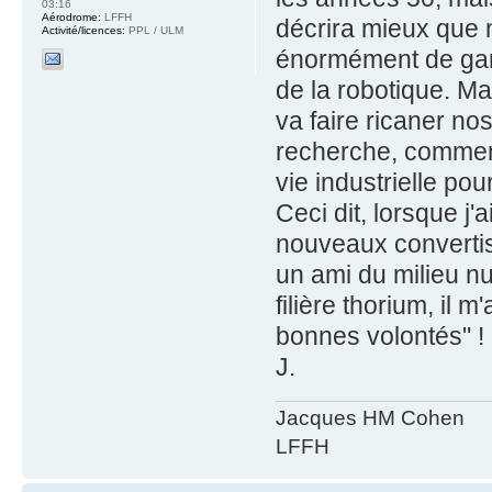
03:16
Aérodrome:
LFFH
décrira mieux que m
Activité/licences:
PPL / ULM
énormément de gamm
de la robotique. Mai
va faire ricaner no
recherche, comment
vie industrielle po
Ceci dit, lorsque j
nouveaux convertis
un ami du milieu nuc
filière thorium, il 
bonnes volontés" !
J.
Jacques HM Cohen
LFFH