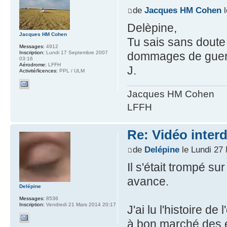
de
Jacques HM Cohen
l
Delèpine,
Jacques HM Cohen
Tu sais sans dout
Messages:
4912
dommages de guerre
Inscription:
Lundi 17 Septembre 2007
03:16
Aérodrome:
LFFH
J.
Activité/licences:
PPL / ULM
Jacques HM Cohen
LFFH
Re: Vidéo inter
de
Delépine
le Lundi 27
Il s'était trompé su
avance.
Delépine
Messages:
8536
Inscription:
Vendredi 21 Mars 2014 20:17
J'ai lu l'histoire de
à bon marché des é