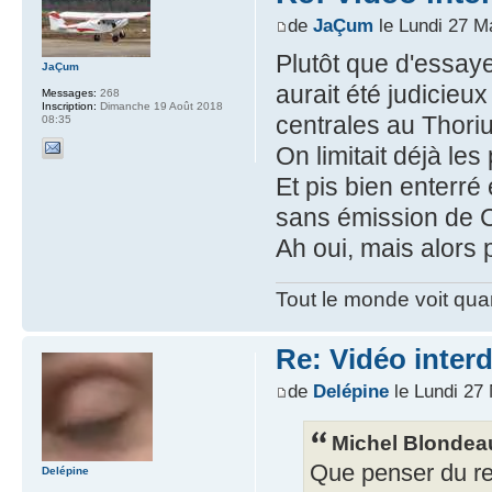
de
JaÇum
le Lundi 27 M
Plutôt que d'essaye
JaÇum
aurait été judicieux
Messages:
268
Inscription:
Dimanche 19 Août 2018
centrales au Thoriu
08:35
On limitait déjà les
Et pis bien enterré 
sans émission de 
Ah oui, mais alors 
Tout le monde voit quan
Re: Vidéo inter
de
Delépine
le Lundi 27
Michel Blondeau
Que penser du re
Delépine