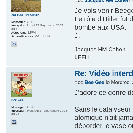
de
Jacques HM Cohen
l
Je vois venir Beeg
Jacques HM Cohen
Le rôle d'Hitler fut 
Messages:
4912
bombe aux USA.
Inscription:
Lundi 17 Septembre 2007
03:16
Aérodrome:
LFFH
J.
Activité/licences:
PPL / ULM
Jacques HM Cohen
LFFH
Re: Vidéo inter
de
Bee Gee
le Mercredi 
J'adore ce genre de
Bee Gee
Sans le catalyseur 
Messages:
2903
Inscription:
Mercredi 17 Septembre 2008
08:24
atomique n'ait jamais
déborder le vase ou