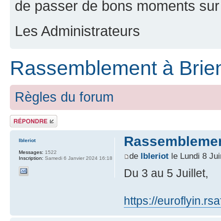
de passer de bons moments sur 
Les Administrateurs
Rassemblement à Brien
Règles du forum
Répondre
Rassemblement
lbleriot
Messages:
1522
de
lbleriot
le Lundi 8 Ju
Inscription:
Samedi 6 Janvier 2024 16:18
Du 3 au 5 Juillet,
https://euroflyin.r