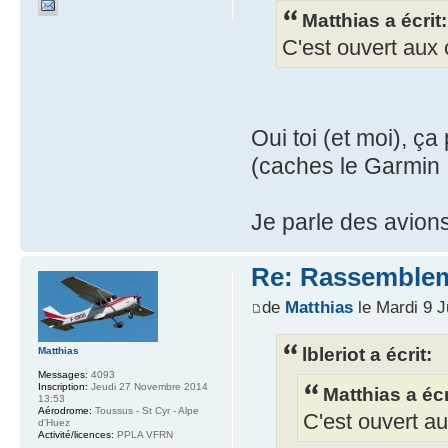
Matthias a écrit:
C'est ouvert aux 
Oui toi (et moi), ça
(caches le Garmin 
Je parle des avion
Re: Rassemblem
de
Matthias
le Mardi 9 J
lbleriot a écrit:
Matthias
Messages:
4093
Inscription:
Jeudi 27 Novembre 2014
Matthias a écr
13:53
Aérodrome:
Toussus - St Cyr - Alpe
C'est ouvert au
d'Huez
Activité/licences:
PPLA VFRN