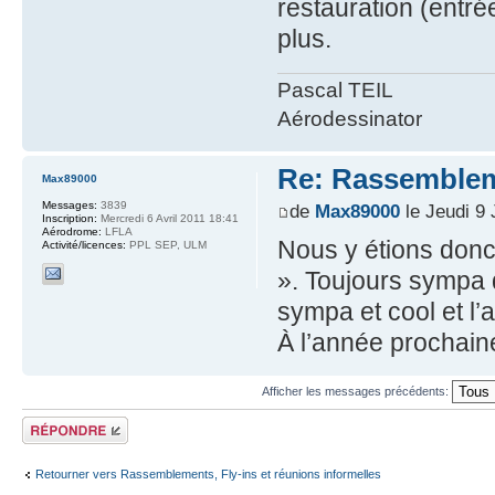
restauration (entré
plus.
Pascal TEIL
Aérodessinator
Re: Rassemblem
Max89000
Messages:
3839
de
Max89000
le Jeudi 9 
Inscription:
Mercredi 6 Avril 2011 18:41
Aérodrome:
LFLA
Nous y étions donc
Activité/licences:
PPL SEP, ULM
». Toujours sympa 
sympa et cool et l’
À l’année prochaine
Afficher les messages précédents:
Répondre
Retourner vers Rassemblements, Fly-ins et réunions informelles