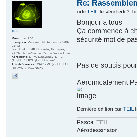
Re: Rassemblem
de
TEIL
le Vendredi 3 Jui
Bonjour à tous
Ça commence à cha
TEIL
sécurité mot de pas
Messages:
359
Inscription:
Vendredi 14 Septembre 2007
21:42
Localisation:
IdF, Limousin, Bretagne,
PACA, Haute-Savoie, Centre Val de Loire
Aérodrome:
LFPX (Chavenay) LFFE
(Enghien) LFXU (Les Mureaux)
Pas de soucis pour 
Activité/licences:
RSA / PPL (ex TT), FCL
(ex VV), AIRAC, NSAC
Aeromicalement Pa
Dernière édition par
TEIL
l
Pascal TEIL
Aérodessinator