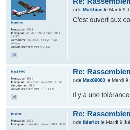
Re: Rassemblem
de
Matthias
le Mardi 9 J
C'est ouvert aux co
Matthias
Messages:
4093
Inscription:
Jeudi 27 Novembre 2014
13:53
Aérodrome:
Toussus - St Cyr - Alpe
d'Huez
Activité/licences:
PPLA VFRN
Re: Rassemblem
Max89000
Messages:
3839
de
Max89000
le Mardi 9 
Inscription:
Mercredi 6 Avril 2011 18:41
Aérodrome:
LFLA
Activité/licences:
PPL SEP, ULM
Il y a une toléranc
Re: Rassemblem
lbleriot
Messages:
1522
de
lbleriot
le Mardi 9 Ju
Inscription:
Samedi 6 Janvier 2024 16:18