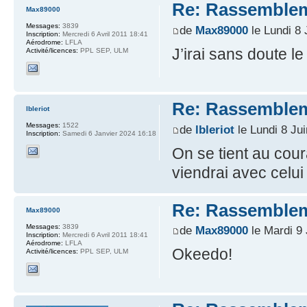
Re: Rassemblem
Max89000
Messages:
3839
de
Max89000
le Lundi 8 
Inscription:
Mercredi 6 Avril 2011 18:41
Aérodrome:
LFLA
J’irai sans doute 
Activité/licences:
PPL SEP, ULM
Re: Rassemblem
lbleriot
Messages:
1522
de
lbleriot
le Lundi 8 Ju
Inscription:
Samedi 6 Janvier 2024 16:18
On se tient au cour
viendrai avec celui
Re: Rassemblem
Max89000
Messages:
3839
de
Max89000
le Mardi 9 
Inscription:
Mercredi 6 Avril 2011 18:41
Aérodrome:
LFLA
Okeedo!
Activité/licences:
PPL SEP, ULM