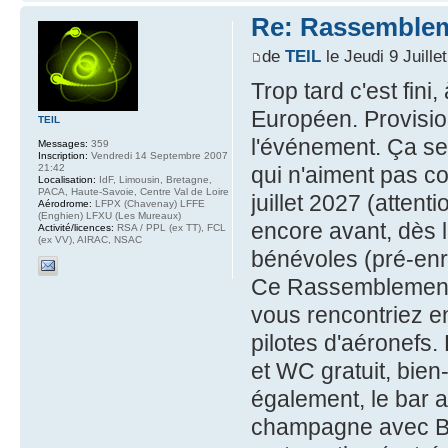
Re: Rassemblem
de
TEIL
le Jeudi 9 Juille
Trop tard c'est fin
Européen. Provisio
TEIL
l'événement. Ça se
Messages:
359
Inscription:
Vendredi 14 Septembre 2007
21:42
qui n'aiment pas co
Localisation:
IdF, Limousin, Bretagne,
PACA, Haute-Savoie, Centre Val de Loire
juillet 2027 (attenti
Aérodrome:
LFPX (Chavenay) LFFE
(Enghien) LFXU (Les Mureaux)
encore avant, dès 
Activité/licences:
RSA / PPL (ex TT), FCL
(ex VV), AIRAC, NSAC
bénévoles (pré-enr
Ce Rassemblement 
vous rencontriez e
pilotes d'aéronefs.
et WC gratuit, bie
également, le bar 
champagne avec Be