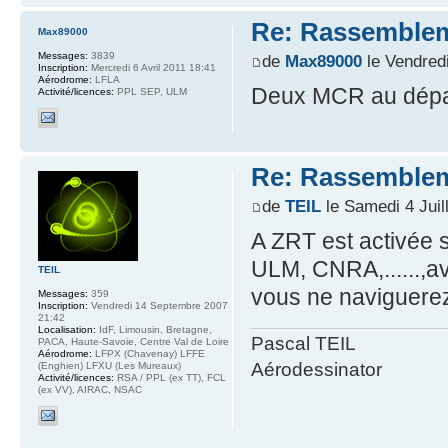
Re: Rassemblem
Max89000
Messages:
3839
de
Max89000
le Vendredi
Inscription:
Mercredi 6 Avril 2011 18:41
Aérodrome:
LFLA
Deux MCR au dépar
Activité/licences:
PPL SEP, ULM
Re: Rassemblem
de
TEIL
le Samedi 4 Juil
A ZRT est activée
ULM, CNRA,......,a
TEIL
vous ne naviguerez
Messages:
359
Inscription:
Vendredi 14 Septembre 2007
21:42
Localisation:
IdF, Limousin, Bretagne,
Pascal TEIL
PACA, Haute-Savoie, Centre Val de Loire
Aérodrome:
LFPX (Chavenay) LFFE
Aérodessinator
(Enghien) LFXU (Les Mureaux)
Activité/licences:
RSA / PPL (ex TT), FCL
(ex VV), AIRAC, NSAC