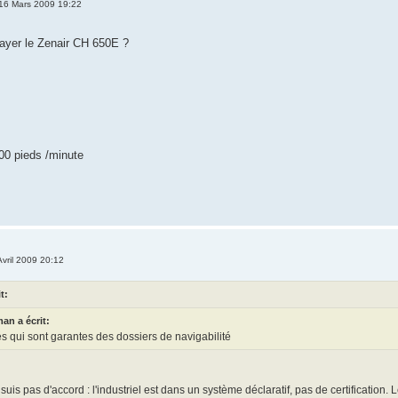
 16 Mars 2009 19:22
ssayer le Zenair CH 650E ?
h
00 pieds /minute
Avril 2009 20:12
t:
an a écrit:
tés qui sont garantes des dossiers de navigabilité
 suis pas d'accord : l'industriel est dans un système déclaratif, pas de certification. Le