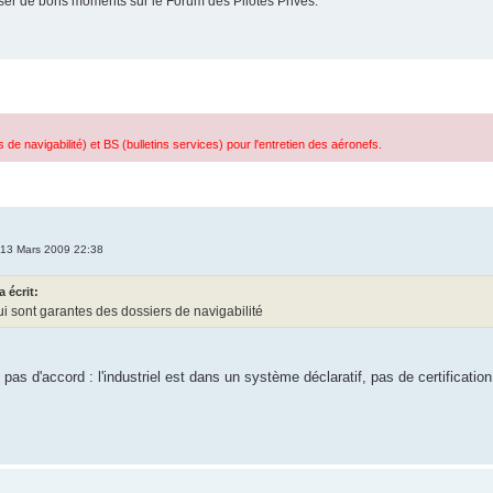
er de bons moments sur le Forum des Pilotes Privés.
e navigabilité) et BS (bulletins services) pour l'entretien des aéronefs.
 13 Mars 2009 22:38
 écrit:
qui sont garantes des dossiers de navigabilité
 pas d'accord : l'industriel est dans un système déclaratif, pas de certification.