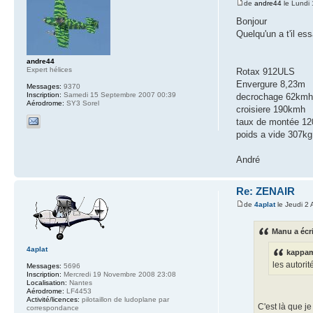
de
andre44
le Lundi
Bonjour
Quelqu'un a t'il e
andre44
Expert hélices
Rotax 912ULS
Envergure 8,23m
Messages:
9370
Inscription:
Samedi 15 Septembre 2007 00:39
decrochage 62km
Aérodrome:
SY3 Sorel
croisiere 190kmh
taux de montée 12
poids a vide 307kg
André
Re: ZENAIR
de
4aplat
le Jeudi 2 
Manu a écri
4aplat
kappam
les autori
Messages:
5696
Inscription:
Mercredi 19 Novembre 2008 23:08
Localisation:
Nantes
Aérodrome:
LF4453
Activité/licences:
pilotaillon de ludoplane par
C'est là que je
correspondance