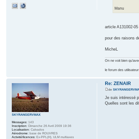
Manu
article A131002-05
pour des raisons de
MicheL
On ne voit bien qu'avec
le forum des utilisateu
Re: ZENAIR
de
SKYRANGERVM
Je suis intéressé 
Quelles sont les d
SKYRANGERVMAX
Messages:
143
Inscription:
Dimanche 26 Avril 2009 19:36
Localisation:
Calvados
Aérodrome:
base de ROUVRES
Activité/licences:
Ex-PPL(H), ULM multiaxes