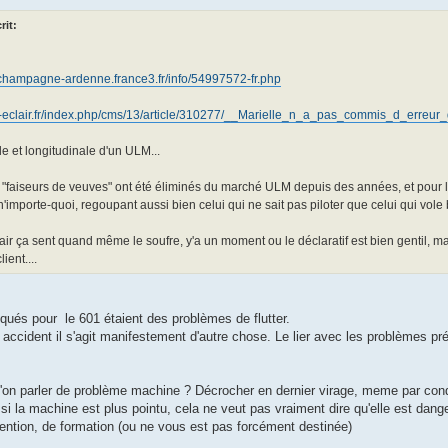
rit:
e-champagne-ardenne.france3.fr/info/54997572-fr.php
st-eclair.fr/index.php/cms/13/article/310277/__Marielle_n_a_pas_commis_d_erreur
ale et longitudinale d'un ULM...
 "faiseurs de veuves" ont été éliminés du marché ULM depuis des années, et pour l
 n'importe-quoi, regoupant aussi bien celui qui ne sait pas piloter que celui qui vol
ir ça sent quand même le soufre, y'a un moment ou le déclaratif est bien gentil, ma
ient....
ués pour le 601 étaient des problèmes de flutter.
 accident il s'agit manifestement d'autre chose. Le lier avec les problèmes 
'on parler de problème machine ? Décrocher en dernier virage, meme par condit
 la machine est plus pointu, cela ne veut pas vraiment dire qu'elle est dange
ention, de formation (ou ne vous est pas forcément destinée)