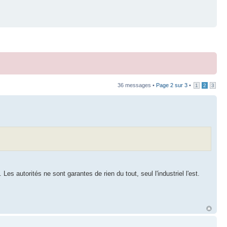
36 messages •
Page
2
sur
3
•
1
2
3
 Les autorités ne sont garantes de rien du tout, seul l'industriel l'est.