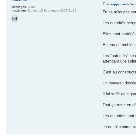
de
kappaman
le Ven
Messages:
3082
Inscription:
Samedi 15 Septembre 2007 01:02
Tu ne m'as pas co
Les autorités perço
Elles sont protégée
En cas de problème
Les "autorités" se 
attendant une solut
C'est au constructe
Un nouveau dossier 
Il lui suffit de sig
Tout ça reste en dé
Les autorités sont
Je ne m'exprime pas