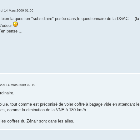
di 14 Mars 2009 01:06
 bien la question "subsidiaire" posée dans le questionnaire de la DGAC ... (la 
d'odeur
j'en pense ...
edi 14 Mars 2009 02:19
rdinaire.
pluie, tout comme est préconisé de voler coffre à bagage vide en attendant les
ntes, comme la diminution de la VNE à 180 km/h.
e les coffres du Zénair sont dans les ailes.