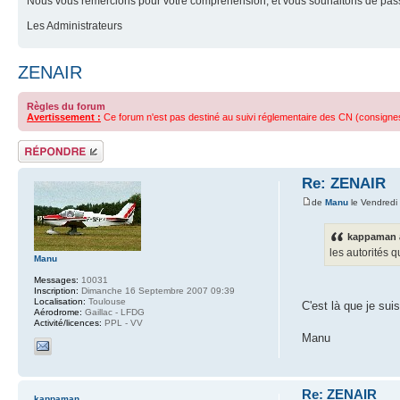
Nous vous remercions pour votre compréhension, et vous souhaitons de pass
Les Administrateurs
ZENAIR
Règles du forum
Avertissement :
Ce forum n'est pas destiné au suivi réglementaire des CN (consignes d
Répondre
Re: ZENAIR
de
Manu
le Vendredi
kappaman a
les autorités 
Manu
Messages:
10031
Inscription:
Dimanche 16 Septembre 2007 09:39
Localisation:
Toulouse
C'est là que je suis
Aérodrome:
Gaillac - LFDG
Activité/licences:
PPL - VV
Manu
Re: ZENAIR
kappaman