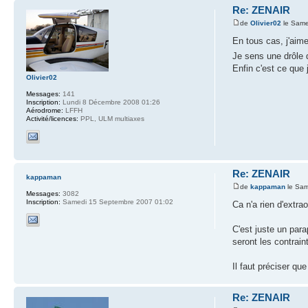
Re: ZENAIR
de
Olivier02
le Same
En tous cas, j'aime
Je sens une drôle 
Enfin c'est ce que 
Olivier02
Messages:
141
Inscription:
Lundi 8 Décembre 2008 01:26
Aérodrome:
LFFH
Activité/licences:
PPL, ULM multiaxes
Re: ZENAIR
kappaman
de
kappaman
le Sam
Messages:
3082
Inscription:
Samedi 15 Septembre 2007 01:02
Ca n'a rien d'extrao
C'est juste un para
seront les contrai
Il faut préciser qu
Re: ZENAIR