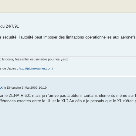
 du 24/7/91
 sécurité, l'autorité peut imposer des limitations opérationnelles aux aéronefs 
 le cœur, l'essentiel est invisible pour les yeux
rs de Jabiru :
http://jabiru-owner.com/
AX
le Dimanche 3 Mai 2009 10:19
par le ZENAIR 601 mais je n'arrive pas à obtenir certains éléments même sur l
ifférences exactes entre le UL et le XL? Au début je pensais que le XL n'étai