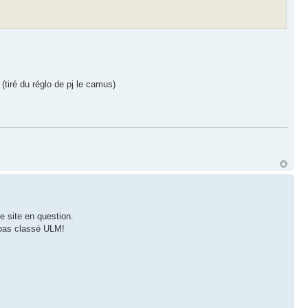
(tiré du réglo de pj le camus)
e site en question.
t pas classé ULM!