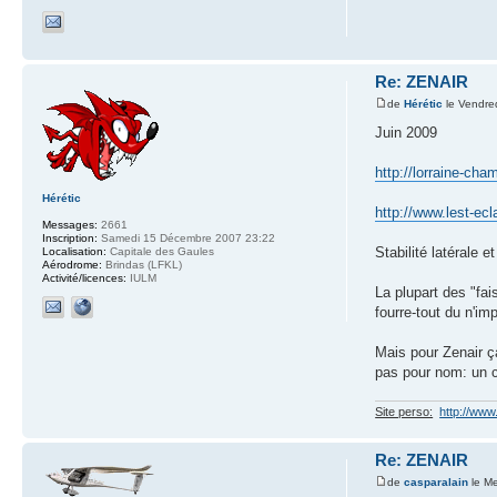
Re: ZENAIR
de
Hérétic
le Vendre
Juin 2009
http://lorraine-ch
Hérétic
http://www.lest-ec
Messages:
2661
Inscription:
Samedi 15 Décembre 2007 23:22
Stabilité latérale e
Localisation:
Capitale des Gaules
Aérodrome:
Brindas (LFKL)
Activité/licences:
IULM
La plupart des "fa
fourre-tout du n'im
Mais pour Zenair ç
pas pour nom: un cl
Site perso:
http://ww
Re: ZENAIR
de
casparalain
le Me