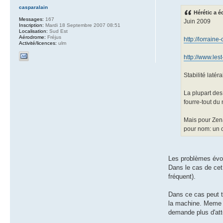
casparalain
Hérétic a éc
Messages:
167
Juin 2009
Inscription:
Mardi 18 Septembre 2007 08:51
Localisation:
Sud Est
Aérodrome:
Fréjus
http://lorrain
Activité/licences:
ulm
http://www.le
Stabilité latér
La plupart des
fourre-tout du
Mais pour Zena
pour nom: un cl
Les problèmes évoq
Dans le cas de cet
fréquent).
Dans ce cas peut t
la machine. Meme si
demande plus d'att