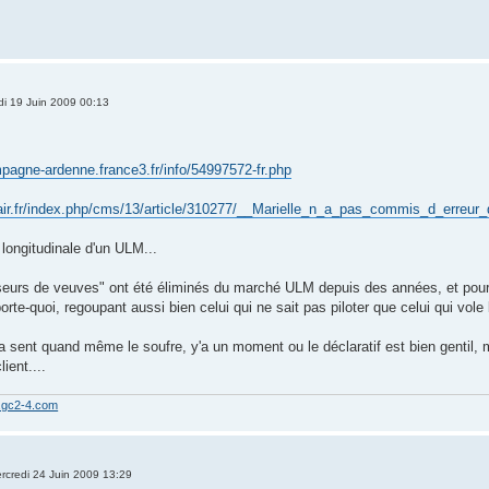
di 19 Juin 2009 00:13
ampagne-ardenne.france3.fr/info/54997572-fr.php
lair.fr/index.php/cms/13/article/310277/__Marielle_n_a_pas_commis_d_erreur_
t longitudinale d'un ULM...
iseurs de veuves" ont été éliminés du marché ULM depuis des années, et pour 
porte-quoi, regoupant aussi bien celui qui ne sait pas piloter que celui qui vo
a sent quand même le soufre, y'a un moment ou le déclaratif est bien gentil, m
ient....
w.gc2-4.com
rcredi 24 Juin 2009 13:29