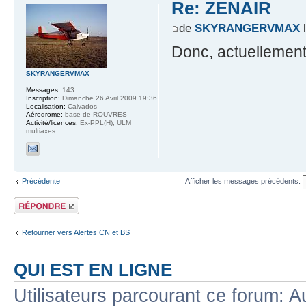
Re: ZENAIR
de
SKYRANGERVMAX
l
Donc, actuellement
SKYRANGERVMAX
Messages:
143
Inscription:
Dimanche 26 Avril 2009 19:36
Localisation:
Calvados
Aérodrome:
base de ROUVRES
Activité/licences:
Ex-PPL(H), ULM
multiaxes
Précédente
Afficher les messages précédents:
Répondre
Retourner vers Alertes CN et BS
QUI EST EN LIGNE
Utilisateurs parcourant ce forum: Au