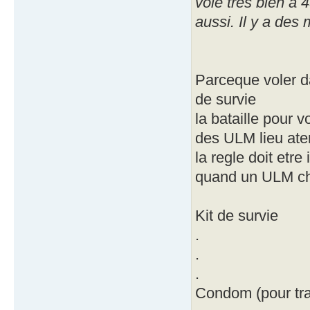
vole très bien à 
aussi. Il y a des
Parceque voler da
de survie
la bataille pour v
des ULM lieu ater
la regle doit etr
quand un ULM ch
Kit de survie
.
.
.
Condom (pour tra