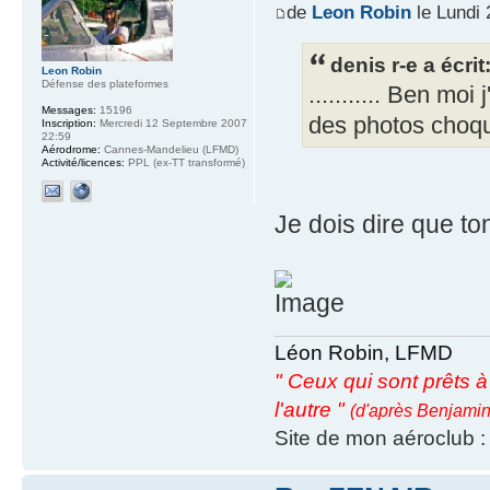
de
Leon Robin
le Lundi 
denis r-e a écrit
Leon Robin
Défense des plateformes
........... Ben moi
Messages:
15196
des photos choquan
Inscription:
Mercredi 12 Septembre 2007
22:59
Aérodrome:
Cannes-Mandelieu (LFMD)
Activité/licences:
PPL (ex-TT transformé)
Je dois dire que t
Léon Robin, LFMD
" Ceux qui sont prêts à s
l'autre "
(d'après Benjamin
Site de mon aéroclub 