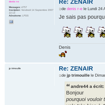
Re: ZENAIR
denis r-e
Messages:
4757
de
denis r-e
le Lundi 24 
Inscription:
Vendredi 14 Septembre 2007
22:13
Je sais pas pourquo
Aérodrome:
LFGS
Denis
Re: ZENAIR
jp trimouille
de
jp trimouille
le Dima
andre44 a écrit:
Bonjour
pourquoi vouloir