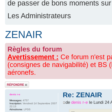
de passer de bons moments sur 
Les Administrateurs
ZENAIR
Règles du forum
Avertissement :
Ce forum n'est p
(consignes de navigabilité) et BS (
aéronefs.
Répondre
Re: ZENAIR
denis r-e
Messages:
4757
de
denis r-e
le Lundi 24 
Inscription:
Vendredi 14 Septembre 2007
22:13
Aérodrome:
LFGS