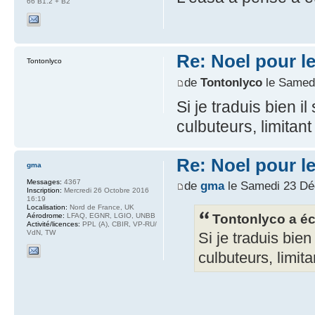
66 B1.2 + B2
Re: Noel pour le
Tontonlyco
de
Tontonlyco
le Samed
Si je traduis bien i
culbuteurs, limitan
Re: Noel pour le
gma
Messages:
4367
de
gma
le Samedi 23 Dé
Inscription:
Mercredi 26 Octobre 2016
16:19
Localisation:
Nord de France, UK
Tontonlyco a écr
Aérodrome:
LFAQ, EGNR, LGIO, UNBB
Activité/licences:
PPL (A), CBIR, VP-RU/
VdN, TW
Si je traduis bien
culbuteurs, limit