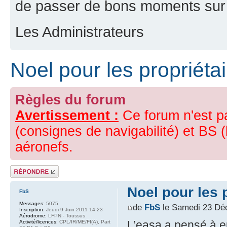
de passer de bons moments sur 
Les Administrateurs
Noel pour les propriéta
Règles du forum
Avertissement :
Ce forum n'est p
(consignes de navigabilité) et BS (
aéronefs.
Répondre
Noel pour les 
FbS
Messages:
5075
de
FbS
le Samedi 23 Dé
Inscription:
Jeudi 9 Juin 2011 14:23
Aérodrome:
LFPN - Toussus
L’easa a pensé à e
Activité/licences:
CPL/IR/ME/FI(A), Part