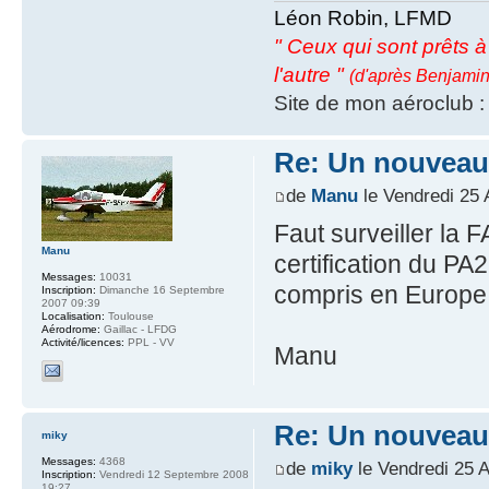
Léon Robin, LFMD
" Ceux qui sont prêts à s
l'autre "
(d'après Benjamin
Site de mon aéroclub 
Re: Un nouveau
de
Manu
le Vendredi 25 
Faut surveiller la F
Manu
certification du PA
Messages:
10031
compris en Europe
Inscription:
Dimanche 16 Septembre
2007 09:39
Localisation:
Toulouse
Aérodrome:
Gaillac - LFDG
Activité/licences:
PPL - VV
Manu
Re: Un nouveau
miky
Messages:
4368
de
miky
le Vendredi 25 
Inscription:
Vendredi 12 Septembre 2008
19:27