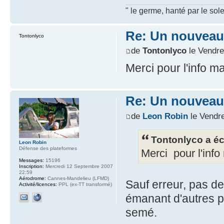
" le germe, hanté par le sole
Re: Un nouveau
Tontonlyco
de
Tontonlyco
le Vendre
Merci pour l'info m
Re: Un nouveau
de
Leon Robin
le Vendre
Tontonlyco a écr
Leon Robin
Défense des plateformes
Merci pour l'info
Messages:
15196
Inscription:
Mercredi 12 Septembre 2007
22:59
Aérodrome:
Cannes-Mandelieu (LFMD)
Sauf erreur, pas de
Activité/licences:
PPL (ex-TT transformé)
émanant d'autres p
semé.