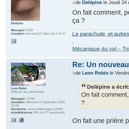
de
Delépine
le Jeudi 24 
On fait comment, po
ça ?
Delépine
Messages:
8536
Le parachute, et autre
Inscription:
Vendredi 21 Mars 2014 20:17
.
Mécanique du vol – Tr
Re: Un nouveau
de
Leon Robin
le Vendre
Delépine a écrit
Leon Robin
Défense des plateformes
On fait comment, 
Messages:
15196
?
Inscription:
Mercredi 12 Septembre 2007
22:59
Aérodrome:
Cannes-Mandelieu (LFMD)
Activité/licences:
PPL (ex-TT transformé)
On fait une prière p