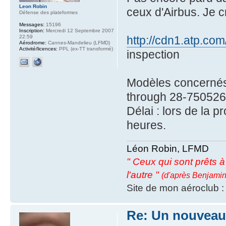
Leon Robin
ceux d'Airbus. Je c
Défense des plateformes
Messages:
15196
Inscription:
Mercredi 12 Septembre 2007
22:59
http://cdn1.atp.c
Aérodrome:
Cannes-Mandelieu (LFMD)
Activité/licences:
PPL (ex-TT transformé)
inspection
Modèles concernés
through 28-75052
Délai : lors de la 
heures.
Léon Robin, LFMD
" Ceux qui sont prêts à s
l'autre "
(d'après Benjamin
Site de mon aéroclub 
Re: Un nouveau