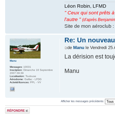
Léon Robin, LFMD
" Ceux qui sont prêts à s
l'autre "
(d'après Benjamin
Site de mon aéroclub 
Re: Un nouveau
de
Manu
le Vendredi 25 
La dérision est to
Manu
Messages:
10031
Manu
Inscription:
Dimanche 16 Septembre
2007 09:39
Localisation:
Toulouse
Aérodrome:
Gaillac - LFDG
Activité/licences:
PPL - VV
Afficher les messages précédents:
Répondre