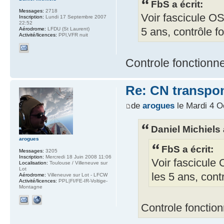
FbS a écrit:
Messages:
2718
Voir fascicule O
Inscription:
Lundi 17 Septembre 2007
22:52
Aérodrome:
LFDU (St Laurent)
5 ans, contrôle f
Activité/licences:
PPl,VFR nuit
Controle fonctionne
Re: CN transpo
de
arogues
le Mardi 4 O
Daniel Michiels a
arogues
FbS a écrit:
Messages:
3205
Inscription:
Mercredi 18 Juin 2008 11:06
Voir fascicule
Localisation:
Toulouse / Villeneuve sur
Lot
les 5 ans, cont
Aérodrome:
Villeneuve sur Lot - LFCW
Activité/licences:
PPL|FI/FE-IR-Voltige-
Montagne
Controle fonction