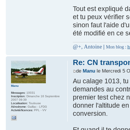
Tout est expliqué da
et tu peux vérifier 
sinon faut l'aide d
été modifié en ce s
@+, Antoine
|
Mon blog :
h
Re: CN transpo
de
Manu
le Mercredi 5 O
Au calage 1013, tu 
Manu
demandes au contrôle
Messages:
10031
premier test chez n
Inscription:
Dimanche 16 Septembre
2007 09:39
Localisation:
Toulouse
donner l'altitude en
Aérodrome:
Gaillac - LFDG
Activité/licences:
PPL - VV
conversion.
Et quand il te donn