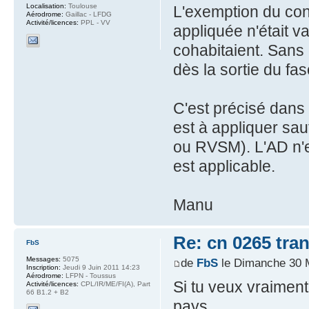
Localisation:
Toulouse
L'exemption du cont
Aérodrome:
Gaillac - LFDG
Activité/licences:
PPL - VV
appliquée n'était v
cohabitaient. Sans 
dès la sortie du fas
C'est précisé dans
est à appliquer sau
ou RVSM). L'AD n'exi
est applicable.
Manu
Re: cn 0265 tra
FbS
Messages:
5075
de
FbS
le Dimanche 30 
Inscription:
Jeudi 9 Juin 2011 14:23
Aérodrome:
LFPN - Toussus
Si tu veux vraiment
Activité/licences:
CPL/IR/ME/FI(A), Part
66 B1.2 + B2
pays....