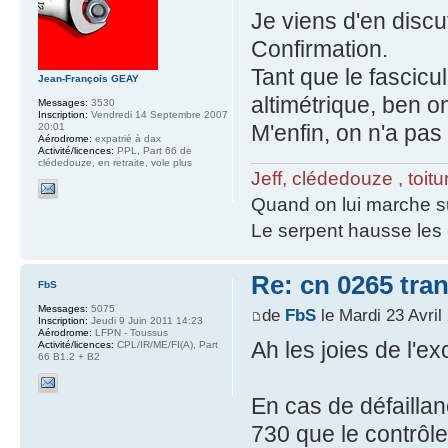
Je viens d'en disc
Confirmation.
Tant que le fascicul
Jean-François GEAY
altimétrique, ben o
Messages:
3530
Inscription:
Vendredi 14 Septembre 2007
M'enfin, on n'a pas 
20:01
Aérodrome:
expatrié à dax
Activité/licences:
PPL, Part 66 de
clédedouze, en retraite, vole plus
Jeff, clédedouze , toit
Quand on lui marche su
Le serpent hausse les
Re: cn 0265 tra
FbS
Messages:
5075
de
FbS
le Mardi 23 Avril
Inscription:
Jeudi 9 Juin 2011 14:23
Aérodrome:
LFPN - Toussus
Ah les joies de l'e
Activité/licences:
CPL/IR/ME/FI(A), Part
66 B1.2 + B2
En cas de défaillan
730 que le contrôle