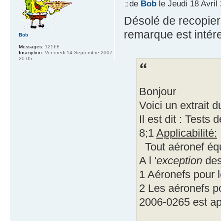
de
Bob
le Jeudi 18 Avril
Désolé de recopier 
remarque est intér
Bob
Messages:
12568
Inscription:
Vendredi 14 Septembre 2007
20:05
Bonjour
Voici un extrait 
Il est dit : Tests
8;1
Applicabilité:
Tout aéronef équ
A l '
exception
des
1 Aéronefs pour 
2 Les aéronefs p
2006-0265 est ap