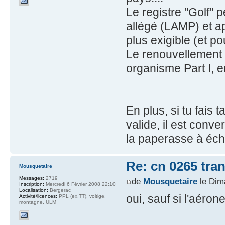
Le registre "Golf"
allégé (LAMP) et a
plus exigible (et p
Le renouvellement 
organisme Part I, e
En plus, si tu fais
valide, il est conver
la paperasse à éch
Re: cn 0265 tra
Mousquetaire
Messages:
2719
de
Mousquetaire
le Dim
Inscription:
Mercredi 6 Février 2008 22:10
Localisation:
Bergerac
oui, sauf si l'aéro
Activité/licences:
PPL (ex.TT), voltige,
montagne, ULM