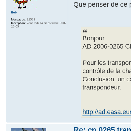
Que penser de ce po
Bob
Messages:
12568
Inscription:
Vendredi 14 Septembre 2007
20:05
Bonjour
AD 2006-0265 CN
Pour les transpo
contrôle de la ch
Conclusion, un co
transpondeur.
http://ad.easa.e
Re: cn 0265 tra