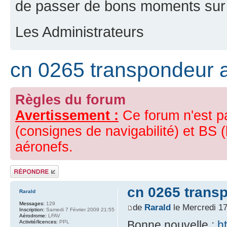
de passer de bons moments sur 
Les Administrateurs
cn 0265 transpondeur 
Règles du forum
Avertissement :
Ce forum n'est p
(consignes de navigabilité) et BS (
aéronefs.
Répondre
cn 0265 trans
Rarald
Messages:
129
de
Rarald
le Mercredi 17
Inscription:
Samedi 7 Février 2009 21:55
Aérodrome:
LFAV
Bonne nouvelle :
h
Activité/licences:
PPL