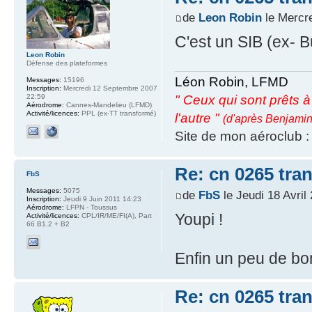
de
Leon Robin
le Mercre
C'est un SIB (ex- B
Leon Robin
Défense des plateformes
Léon Robin, LFMD
Messages:
15196
Inscription:
Mercredi 12 Septembre 2007
22:59
" Ceux qui sont prêts à s
Aérodrome:
Cannes-Mandelieu (LFMD)
Activité/licences:
PPL (ex-TT transformé)
l'autre "
(d'après Benjamin
Site de mon aéroclub 
Re: cn 0265 tra
FbS
Messages:
5075
de
FbS
le Jeudi 18 Avril
Inscription:
Jeudi 9 Juin 2011 14:23
Aérodrome:
LFPN - Toussus
Youpi !
Activité/licences:
CPL/IR/ME/FI(A), Part
66 B1.2 + B2
Enfin un peu de bon
Re: cn 0265 tra