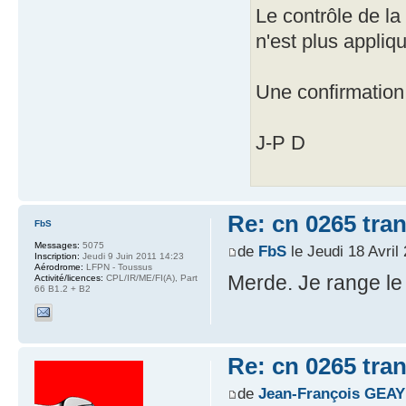
Le contrôle de la
n'est plus appliqu
Une confirmation
J-P D
Re: cn 0265 tra
FbS
Messages:
5075
de
FbS
le Jeudi 18 Avril
Inscription:
Jeudi 9 Juin 2011 14:23
Aérodrome:
LFPN - Toussus
Merde. Je range l
Activité/licences:
CPL/IR/ME/FI(A), Part
66 B1.2 + B2
Re: cn 0265 tra
de
Jean-François GEAY