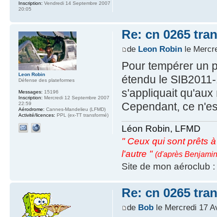
Inscription:
Vendredi 14 Septembre 2007
20:05
Re: cn 0265 tra
de
Leon Robin
le Mercre
Pour tempérer un 
Leon Robin
étendu le SIB2011-
Défense des plateformes
s'appliquait qu'au
Messages:
15196
Inscription:
Mercredi 12 Septembre 2007
Cependant, ce n'est
22:59
Aérodrome:
Cannes-Mandelieu (LFMD)
Activité/licences:
PPL (ex-TT transformé)
Léon Robin, LFMD
" Ceux qui sont prêts à s
l'autre "
(d'après Benjamin
Site de mon aéroclub 
Re: cn 0265 tra
de
Bob
le Mercredi 17 Av