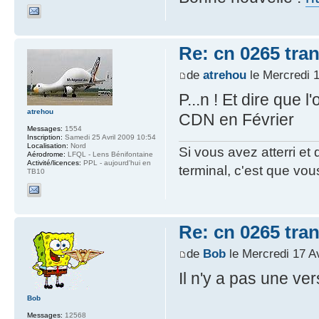
Re: cn 0265 tra
de
atrehou
le Mercredi 1
P...n ! Et dire que 
atrehou
CDN en Février
Messages:
1554
Inscription:
Samedi 25 Avril 2009 10:54
Localisation:
Nord
Si vous avez atterri e
Aérodrome:
LFQL - Lens Bénifontaine
Activité/licences:
PPL - aujourd'hui en
terminal, c'est que vous
TB10
Re: cn 0265 tra
de
Bob
le Mercredi 17 Av
Il n'y a pas une ve
Bob
Messages:
12568