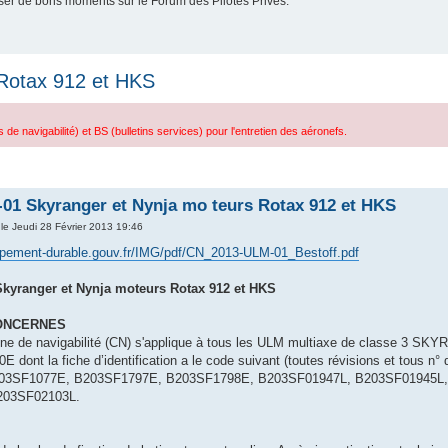
er de bons moments sur le Forum des Pilotes Privés.
Rotax 912 et HKS
e navigabilité) et BS (bulletins services) pour l'entretien des aéronefs.
01 Skyranger et Nynja mo teurs Rotax 912 et HKS
le Jeudi 28 Février 2013 19:46
ppement-durable.gouv.fr/IMG/pdf/CN_2013-ULM-01_Bestoff.pdf
kyranger et Nynja moteurs Rotax 912 et HKS
CONCERNES
gne de navigabilité (CN) s'applique à tous les ULM multiaxe de classe 
 dont la fiche d’identification a le code suivant (toutes révisions et tou
03SF1077E, B203SF1797E, B203SF1798E, B203SF01947L, B203SF01945L,
203SF02103L.