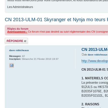
Nous vous remercions pour votre compréhension, et vous souhaitons de pass
Les Administrateurs
CN 2013-ULM-01 Skyranger et Nynja mo teurs 
Règles du forum
Avertissement :
Ce forum n'est pas destiné au suivi réglementaire des CN (consignes d
Répondre
CN 2013-ULM-
dave robicheaux
de
dave robicheaux
Messages:
42
Inscription:
Dimanche 21 Février 2010 19:37
http://www.develo
CN 2013-ULM-01 S
1. MATERIELS 
La présente consi
912ULS ou HKS700E
B203SF1076E, B2
B203SF02102L, B
2. RAISONS