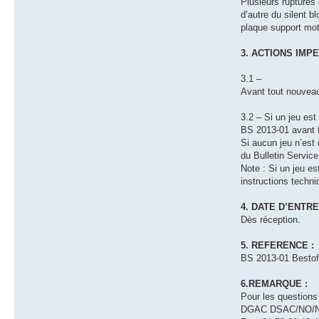
Plusieurs ruptures 
d’autre du silent b
plaque support mot
3. ACTIONS IMP
3.1 –
Avant tout nouveau 
3.2 – Si un jeu est
BS 2013-01 avant t
Si aucun jeu n’est 
du Bulletin Service
Note : Si un jeu e
instructions techni
4. DATE D’ENTRE
Dès réception.
5. REFERENCE :
BS 2013-01 Bestoff 
6.REMARQUE :
Pour les questions
DGAC DSAC/NO/NAV