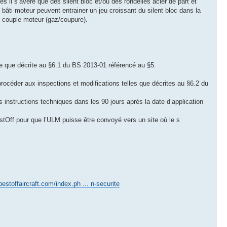
s il s’avère que des silent bloc et/ou des rondelles acier de part et
 bâti moteur peuvent entrainer un jeu croissant du silent bloc dans la
u couple moteur (gaz/coupure).
lle que décrite au §6.1 du BS 2013-01 référencé au §5.
procéder aux inspections et modifications telles que décrites au §6.2 du
s instructions techniques dans les 90 jours après la date d’application
estOff pour que l’ULM puisse être convoyé vers un site où le s
bestoffaircraft.com/index.ph ... n-securite