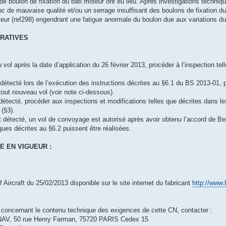
de boulon de fixation du bati moteur ont eu lieu. Après investigations technique
loc de mauvaise qualité et/ou un serrage insuffisant des boulons de fixation du
eur (ref298) engendrant une fatigue anormale du boulon due aux variations d
ERATIVES
vol après la date d’application du 26 février 2013, procéder à l’inspection te
 détecté lors de l’exécution des instructions décrites au §6.1 du BS 2013-01, 
out nouveau vol (voir note ci-dessous).
détecté, procéder aux inspections et modifications telles que décrites dans le
 (§3).
st détecté, un vol de convoyage est autorisé après avoir obtenu l’accord de B
ques décrites au §6.2 puissent être réalisées.
E EN VIGUEUR :
Aircraft du 25/02/2013 disponible sur le site internet du fabricant
http://www.
 concernant le contenu technique des exigences de cette CN, contacter :
, 50 rue Henry Farman, 75720 PARIS Cedex 15