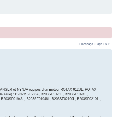
1 message • Page
1
sur
1
3 SKYRANGER et NYNJA équipés d’un moteur ROTAX 912UL, ROTAX
s n° de série) : B2N2MSF583A, B203SF1023E, B203SF1024E,
 B203SF01946L, B203SF01948L, B203SF02100L, B203SF02101L,