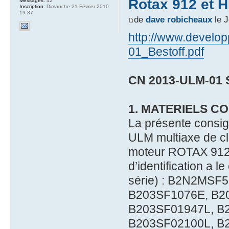
Rotax 912 et 
Messages:
42
Inscription:
Dimanche 21 Février 2010
19:37
de
dave robicheaux
le J
http://www.develo
01_Bestoff.pdf
CN 2013-ULM-01 S
1. MATERIELS C
La présente consign
ULM multiaxe de 
moteur ROTAX 912
d’identification a l
série) : B2N2MSF
B203SF1076E, B2
B203SF01947L, B
B203SF02100L, B