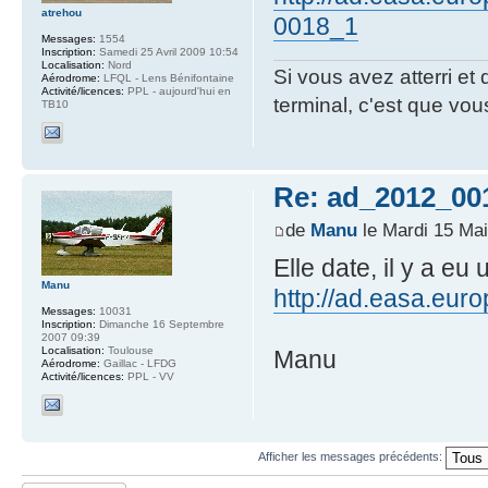
atrehou
0018_1
Messages:
1554
Inscription:
Samedi 25 Avril 2009 10:54
Localisation:
Nord
Si vous avez atterri e
Aérodrome:
LFQL - Lens Bénifontaine
Activité/licences:
PPL - aujourd'hui en
terminal, c'est que vous
TB10
Re: ad_2012_00
de
Manu
le Mardi 15 Mai
Elle date, il y a eu
Manu
http://ad.easa.eur
Messages:
10031
Inscription:
Dimanche 16 Septembre
2007 09:39
Localisation:
Toulouse
Manu
Aérodrome:
Gaillac - LFDG
Activité/licences:
PPL - VV
Afficher les messages précédents: