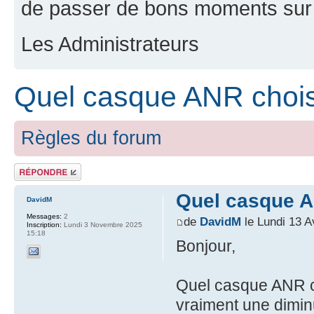
de passer de bons moments sur 
Les Administrateurs
Quel casque ANR chois
Règles du forum
Répondre
Quel casque A
DavidM
Messages:
2
de
DavidM
le Lundi 13 A
Inscription:
Lundi 3 Novembre 2025
15:18
Bonjour,
Quel casque ANR ch
vraiment une diminut