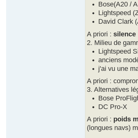
Bose(A20 / A
Lightspeed (Z
David Clark 
A priori :
silence
2. Milieu de ga
Lightspeed S
anciens modè
j'ai vu une m
A priori : compr
3. Alternatives lé
Bose ProFlig
DC Pro-X
A priori :
poids m
(longues navs) ma