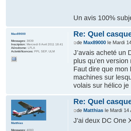
Un avis 100% subje
Re: Quel casque
Max89000
Messages:
3839
de
Max89000
le Mardi 14
Inscription:
Mercredi 6 Avril 2011 18:41
Aérodrome:
LFLA
J’avais acheté un 
Activité/licences:
PPL SEP, ULM
plus qu’en versio
Faut dire que mon
machines sur lesque
volais sur hélico j
Re: Quel casque
de
Matthias
le Mardi 14 
J'ai deux DC One 
Matthias
Messages:
4093