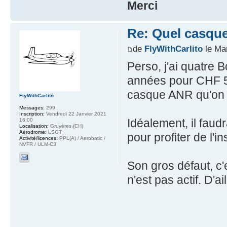
Merci
Re: Quel casque
de
FlyWithCarlito
le Mar
Perso, j'ai quatre 
années pour CHF 50
casque ANR qu'on p
FlyWithCarlito
Messages:
299
Inscription:
Vendredi 22 Janvier 2021
Idéalement, il faudr
16:00
Localisation:
Gruyères (CH)
Aérodrome:
LSGT
pour profiter de l'i
Activité/licences:
PPL(A) / Aerobatic /
NVFR / ULM-C3
Son gros défaut, c'e
n'est pas actif. D'ai