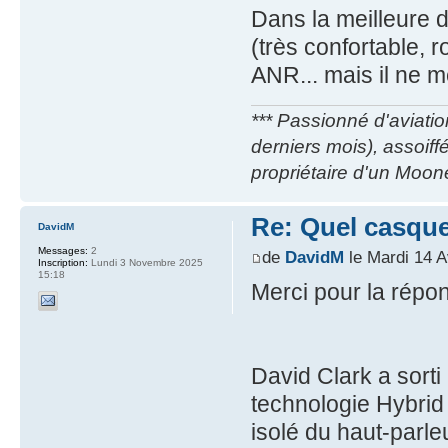
Dans la meilleure d
(très confortable, 
ANR... mais il ne 
*** Passionné d'aviatio
derniers mois), assoif
propriétaire d'un Moon
Re: Quel casque
DavidM
Messages:
2
de
DavidM
le Mardi 14 A
Inscription:
Lundi 3 Novembre 2025
15:18
Merci pour la répo
David Clark a sort
technologie Hybrid 
isolé du haut-parleu