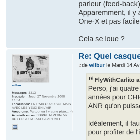
parleur (feed-back
Apparemment, il y 
One-X et pas facile
Cela se loue ?
Re: Quel casque
de
wilbur
le Mardi 14 Av
FlyWithCarlito a 
wilbur
Perso, j'ai quatr
Messages:
3313
années pour CHF 
Inscription:
Jeudi 27 Novembre 2008
14:34
Localisation:
EN L'AIR OU AU SOL MAIS
ANR qu'on puisse
AVEC LES YEUX EN L'AIR
Aérodrome:
Partout ou il y aune piste... =)
Activité/licences:
BB/PPL A/ VFRN/ VP
RU / CRI /ULM 3AXES/PART 66 L
Idéalement, il fau
pour profiter de l