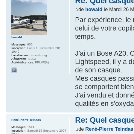
Re: Quel casque
de
howald
le Mardi 26 M
Par expérience, le
celui de votre copi
temps.
howald
Messages:
600
Inscription:
Lundi 18 Novembre 2013
J'ai un Bose A20. 
19:49
Localisation:
Luxembourg
Aérodrome:
ELLX
Lightspeed, il y a 
Activité/licences:
PPL/IR(A)
de son casque.
Mes casques passif
se comportent bien
J'ai vendu et donné
qualités en s'oxydan
Re: Quel casque
René-Pierre Teindas
Messages:
1514
de
René-Pierre Teindas
Inscription:
Samedi 15 Septembre 2007