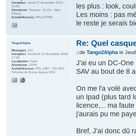
Inscription:
Jeudi 27 Novembre 2014
les plus : look, cou
13:53
Aérodrome:
Toussus - St Cyr - Alpe
Les moins : pas méc
d'Huez
Activité/licences:
PPLA VFRN
le reste je serais b
Re: Quel casque
Tango2Alpha
Messages:
242
de
Tango2Alpha
le Jeud
Inscription:
Vendredi 13 Novembre 2009
17:05
J'ai eu un DC-One q
Localisation:
Paris
Aérodrome:
LFPN
Activité/licences:
PPL 1987, 750 HDV,
SAV au bout de 8 a
Trésorier Air Europ depuis 2011
On me l'a volé avec
un Ipad (plus tard l
licence,... ma faute
j'aurais pu me pay
Bref, J'ai donc dû 