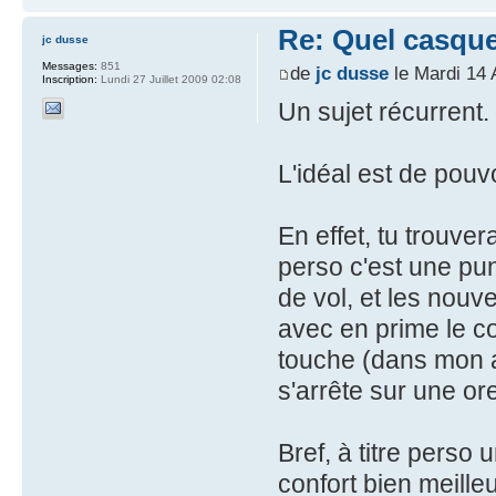
Re: Quel casque
jc dusse
Messages:
851
de
jc dusse
le Mardi 14 
Inscription:
Lundi 27 Juillet 2009 02:08
Un sujet récurrent.
L'idéal est de pouv
En effet, tu trouve
perso c'est une pu
de vol, et les nouv
avec en prime le c
touche (dans mon av
s'arrête sur une or
Bref, à titre perso
confort bien meilleu