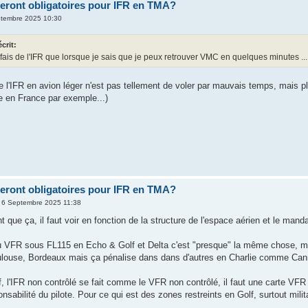
ront obligatoires pour IFR en TMA?
ptembre 2025 10:30
écrit:
fais de l'IFR que lorsque je sais que je peux retrouver VMC en quelques minutes ...
de l'IFR en avion léger n'est pas tellement de voler par mauvais temps, mais pl
en France par exemple...)
ront obligatoires pour IFR en TMA?
 6 Septembre 2025 11:38
 que ça, il faut voir en fonction de la structure de l'espace aérien et le mand
u VFR sous FL115 en Echo & Golf et Delta c'est "presque" la même chose, mai
louse, Bordeaux mais ça pénalise dans dans d'autres en Charlie comme Cann
f, l'IFR non contrôlé se fait comme le VFR non contrôlé, il faut une carte V
nsabilité du pilote. Pour ce qui est des zones restreints en Golf, surtout milit