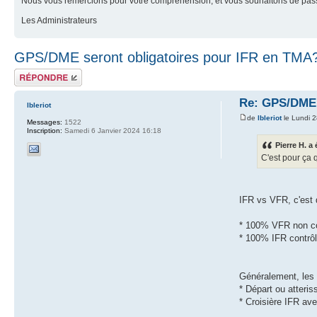
Nous vous remercions pour votre compréhension, et vous souhaitons de pass
Les Administrateurs
GPS/DME seront obligatoires pour IFR en TMA
Répondre
Re: GPS/DME 
lbleriot
de
lbleriot
le Lundi 2
Messages:
1522
Inscription:
Samedi 6 Janvier 2024 16:18
Pierre H. a 
C'est pour ça 
IFR vs VFR, c'est d
* 100% VFR non con
* 100% IFR contrôlé
Généralement, les 
* Départ ou atteris
* Croisière IFR av