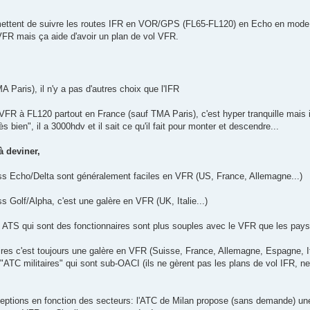
ettent de suivre les routes IFR en VOR/GPS (FL65-FL120) en Echo en mode VF
FR mais ça aide d'avoir un plan de vol VFR.
A Paris), il n'y a pas d'autres choix que l'IFR
l VFR à FL120 partout en France (sauf TMA Paris), c'est hyper tranquille mais
rès bien", il a 3000hdv et il sait ce qu'il fait pour monter et descendre...
 à deviner,
s Echo/Delta sont généralement faciles en VFR (US, France, Allemagne...)
 Golf/Alpha, c'est une galère en VFR (UK, Italie...)
 ATS qui sont des fonctionnaires sont plus souples avec le VFR que les pa
res c'est toujours une galère en VFR (Suisse, France, Allemagne, Espagne, Ital
"ATC militaires" qui sont sub-OACI (ils ne gèrent pas les plans de vol IFR, ne
ceptions en fonction des secteurs: l'ATC de Milan propose (sans demande) u