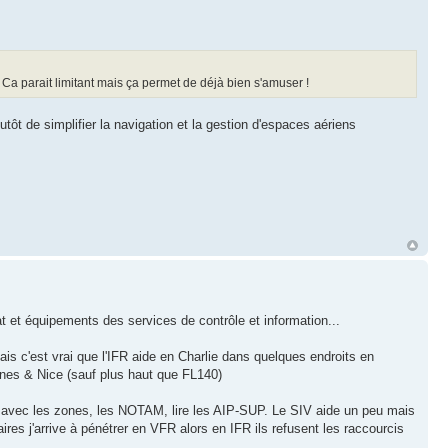
 Ca parait limitant mais ça permet de déjà bien s'amuser !
utôt de simplifier la navigation et la gestion d'espaces aériens
at et équipements des services de contrôle et information...
s c'est vrai que l'IFR aide en Charlie dans quelques endroits en
es & Nice (sauf plus haut que FL140)
FR avec les zones, les NOTAM, lire les AIP-SUP. Le SIV aide un peu mais
aires j'arrive à pénétrer en VFR alors en IFR ils refusent les raccourcis