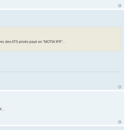
vec des ATS privés payé en "MOTW IFR"...
...