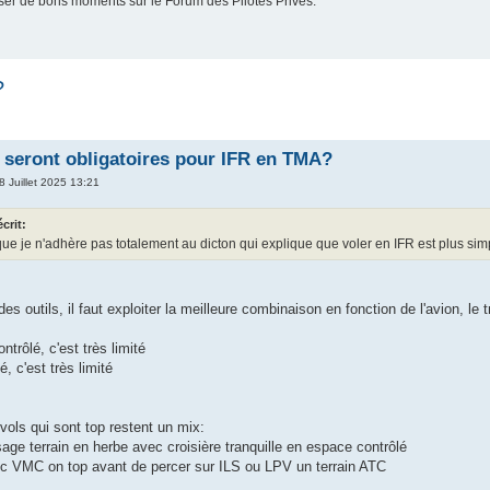
er de bons moments sur le Forum des Pilotes Privés.
?
seront obligatoires pour IFR en TMA?
8 Juillet 2025 13:21
écrit:
que je n'adhère pas totalement au dicton qui explique que voler en IFR est plus si
es outils, il faut exploiter la meilleure combinaison en fonction de l'avion, le 
trôlé, c'est très limité
, c'est très limité
vols qui sont top restent un mix:
sage terrain en herbe avec croisière tranquille en espace contrôlé
ec VMC on top avant de percer sur ILS ou LPV un terrain ATC