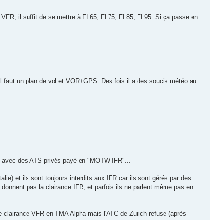
R, il suffit de se mettre à FL65, FL75, FL85, FL95. Si ça passe en
 il faut un plan de vol et VOR+GPS. Des fois il a des soucis météo au
ys avec des ATS privés payé en "MOTW IFR"...
ie) et ils sont toujours interdits aux IFR car ils sont gérés par des
 donnent pas la clairance IFR, et parfois ils ne parlent même pas en
ne clairance VFR en TMA Alpha mais l'ATC de Zurich refuse (après