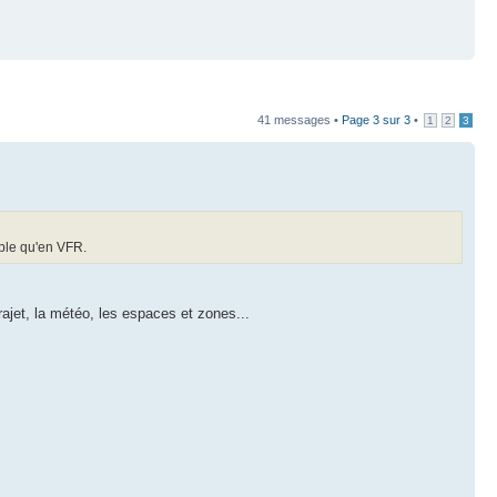
41 messages •
Page
3
sur
3
•
1
2
3
mple qu'en VFR.
trajet, la météo, les espaces et zones...