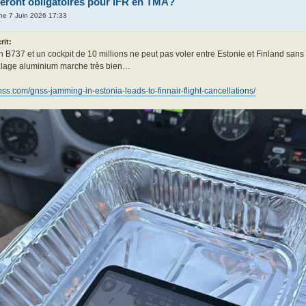
ront obligatoires pour IFR en TMA?
he 7 Juin 2026 17:33
rit:
n B737 et un cockpit de 10 millions ne peut pas voler entre Estonie et Finland san
lage aluminium marche très bien…
gnss.com/gnss-jamming-in-estonia-leads-to-finnair-flight-cancellations/