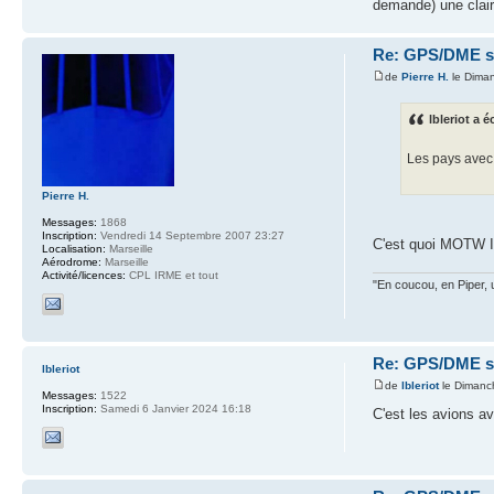
demande) une clai
Re: GPS/DME se
de
Pierre H.
le Dima
lbleriot a éc
Les pays avec 
Pierre H.
Messages:
1868
Inscription:
Vendredi 14 Septembre 2007 23:27
C'est quoi MOTW 
Localisation:
Marseille
Aérodrome:
Marseille
Activité/licences:
CPL IRME et tout
"En coucou, en Piper, 
Re: GPS/DME se
lbleriot
de
lbleriot
le Dimanc
Messages:
1522
Inscription:
Samedi 6 Janvier 2024 16:18
C'est les avions a