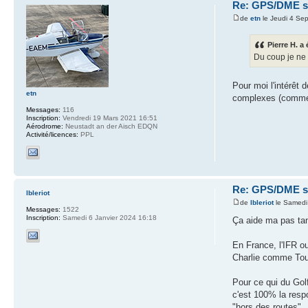
Re: GPS/DME se
de
etn
le Jeudi 4 Se
Pierre H. a 
Du coup je ne 
Pour moi l'intérêt 
etn
complexes (comme 
Messages:
116
Inscription:
Vendredi 19 Mars 2021 16:51
Aérodrome:
Neustadt an der Aisch EDQN
Activité/licences:
PPL
Re: GPS/DME se
lbleriot
de
lbleriot
le Samedi
Messages:
1522
Inscription:
Samedi 6 Janvier 2024 16:18
Ça aide ma pas tant
En France, l'IFR o
Charlie comme Tou
Pour ce qui du Gol
c'est 100% la respo
"hors des routes"