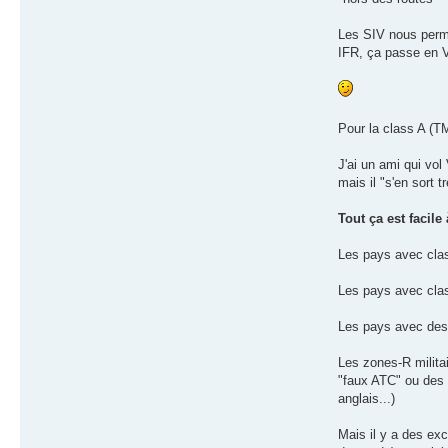
Les SIV nous perm
IFR, ça passe en V
Pour la class A (TM
J'ai un ami qui vo
mais il "s'en sort t
Tout ça est facile
Les pays avec clas
Les pays avec class
Les pays avec des
Les zones-R militai
"faux ATC" ou des 
anglais...)
Mais il y a des ex