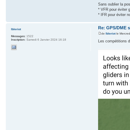
Sans oublier la poss
* VFR pour éviter g
* IFR pour éviter n
Re: GPS/DME se
lbleriot
de
lbleriot
le Mercred
Messages:
1522
Inscription:
Samedi 6 Janvier 2024 16:18
Les compétitions d