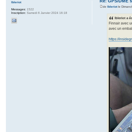
Re: GPS/DME se
lbleriot
de
lbleriot
le Dimanc
Messages:
1522
Inscription:
Samedi 6 Janvier 2024 16:18
lbleriot a éc
Finnair avec u
avec un embal
https://inside